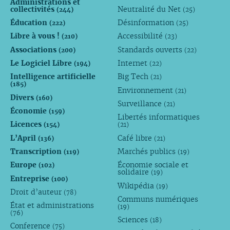
Administrations et
collectivités
Neutralité du Net
(244)
(25)
Éducation
Désinformation
(222)
(25)
Libre à vous !
Accessibilité
(210)
(23)
Associations
Standards ouverts
(200)
(22)
Le Logiciel Libre
Internet
(194)
(22)
Intelligence artificielle
Big Tech
(21)
(185)
Environnement
(21)
Divers
(160)
Surveillance
(21)
Économie
(159)
Libertés informatiques
Licences
(154)
(21)
L’April
Café libre
(136)
(21)
Transcription
Marchés publics
(119)
(19)
Europe
Économie sociale et
(102)
solidaire
(19)
Entreprise
(100)
Wikipédia
(19)
Droit d’auteur
(78)
Communs numériques
État et administrations
(19)
(76)
Sciences
(18)
Conference
(75)