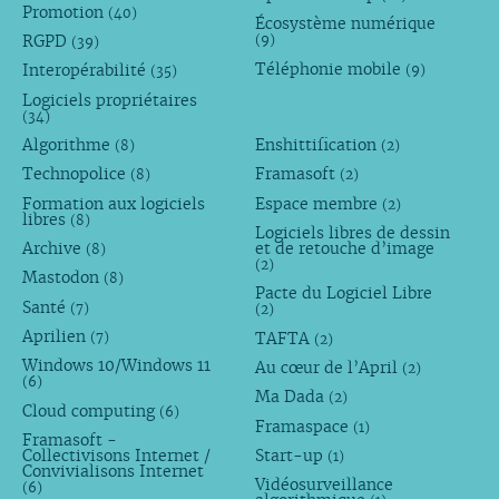
Promotion
(40)
Écosystème numérique
RGPD
(9)
(39)
Téléphonie mobile
Interopérabilité
(9)
(35)
Logiciels propriétaires
(34)
Algorithme
Enshittification
(8)
(2)
Technopolice
Framasoft
(8)
(2)
Formation aux logiciels
Espace membre
(2)
libres
(8)
Logiciels libres de dessin
Archive
et de retouche d’image
(8)
(2)
Mastodon
(8)
Pacte du Logiciel Libre
Santé
(7)
(2)
Aprilien
TAFTA
(7)
(2)
Windows 10/Windows 11
Au cœur de l’April
(2)
(6)
Ma Dada
(2)
Cloud computing
(6)
Framaspace
(1)
Framasoft -
Collectivisons Internet /
Start-up
(1)
Convivialisons Internet
Vidéosurveillance
(6)