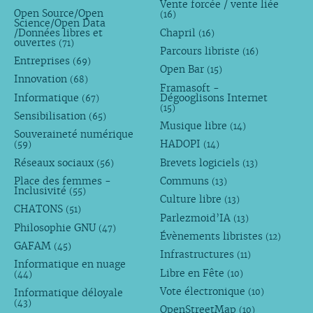
Vente forcée / vente liée
Open Source/Open
(16)
Science/Open Data
/Données libres et
Chapril
(16)
ouvertes
(71)
Parcours libriste
(16)
Entreprises
(69)
Open Bar
(15)
Innovation
(68)
Framasoft -
Informatique
Dégooglisons Internet
(67)
(15)
Sensibilisation
(65)
Musique libre
(14)
Souveraineté numérique
HADOPI
(59)
(14)
Réseaux sociaux
Brevets logiciels
(56)
(13)
Place des femmes -
Communs
(13)
Inclusivité
(55)
Culture libre
(13)
CHATONS
(51)
Parlezmoid’IA
(13)
Philosophie GNU
(47)
Évènements libristes
(12)
GAFAM
(45)
Infrastructures
(11)
Informatique en nuage
Libre en Fête
(10)
(44)
Vote électronique
Informatique déloyale
(10)
(43)
OpenStreetMap
(10)