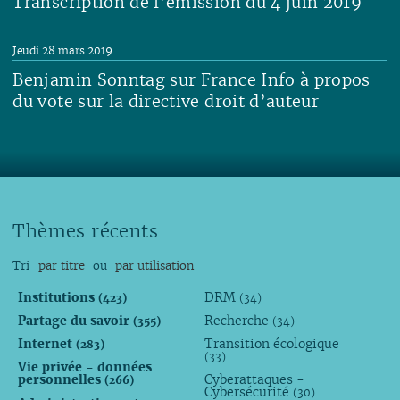
Transcription de l’émission du 4 juin 2019
Lire
Jeudi 28 mars 2019
Benjamin Sonntag sur France Info à propos
du vote sur la directive droit d’auteur
Lire
Thèmes récents
Tri
par titre
ou
par utilisation
Institutions
DRM
(423)
(34)
Partage du savoir
Recherche
(355)
(34)
Internet
Transition écologique
(283)
(33)
Vie privée - données
personnelles
Cyberattaques -
(266)
Cybersécurité
(30)