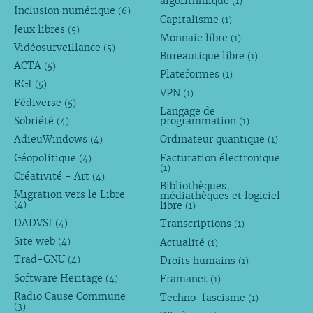
algorithmique
(1)
Inclusion numérique
(6)
Capitalisme
(1)
Jeux libres
(5)
Monnaie libre
(1)
Vidéosurveillance
(5)
Bureautique libre
(1)
ACTA
(5)
Plateformes
(1)
RGI
(5)
VPN
(1)
Fédiverse
(5)
Langage de
Sobriété
programmation
(4)
(1)
AdieuWindows
Ordinateur quantique
(4)
(1)
Géopolitique
Facturation électronique
(4)
(1)
Créativité - Art
(4)
Bibliothèques,
Migration vers le Libre
médiathèques et logiciel
libre
(4)
(1)
DADVSI
Transcriptions
(4)
(1)
Site web
Actualité
(4)
(1)
Trad-GNU
Droits humains
(4)
(1)
Software Heritage
Framanet
(4)
(1)
Radio Cause Commune
Techno-fascisme
(1)
(3)