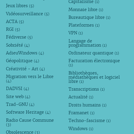
Capitalisme
(1)
Jeux libres
(5)
Monnaie libre
(1)
Vidéosurveillance
(5)
Bureautique libre
(1)
ACTA
(5)
Plateformes
(1)
RGI
(5)
VPN
(1)
Fédiverse
(5)
Langage de
Sobriété
programmation
(4)
(1)
AdieuWindows
Ordinateur quantique
(4)
(1)
Géopolitique
Facturation électronique
(4)
(1)
Créativité - Art
(4)
Bibliothèques,
Migration vers le Libre
médiathèques et logiciel
libre
(4)
(1)
DADVSI
Transcriptions
(4)
(1)
Site web
Actualité
(4)
(1)
Trad-GNU
Droits humains
(4)
(1)
Software Heritage
Framanet
(4)
(1)
Radio Cause Commune
Techno-fascisme
(1)
(3)
Windows
(1)
Obsolescence
(3)