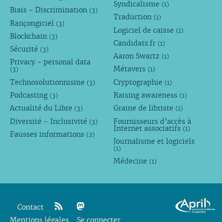
Syndicalisme
(1)
Biais - Discrimination
(3)
Traduction
(1)
Rançongiciel
(3)
Logiciel de caisse
(1)
Blockchain
(3)
Candidats.fr
(1)
Sécurité
(3)
Aaron Swartz
(1)
Privacy - personal data
Métavers
(3)
(1)
Technosolutionnisme
Cryptographie
(3)
(1)
Podcasting
Raising awareness
(3)
(1)
Actualité du Libre
Graine de libriste
(3)
(1)
Diversité - Inclusivité
Fournisseurs d’accès à
(3)
Internet associatifs
(1)
Fausses informations
(2)
Journalisme et logiciels
(1)
Médecine
(1)
Contact
Mentions légales
rss
mastodon
Se connecter