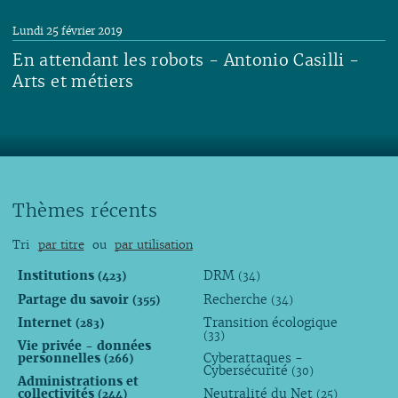
Lire
Lundi 25 février 2019
En attendant les robots - Antonio Casilli -
Arts et métiers
Lire
Thèmes récents
Tri
par titre
ou
par utilisation
Institutions
DRM
(423)
(34)
Partage du savoir
Recherche
(355)
(34)
Internet
Transition écologique
(283)
(33)
Vie privée - données
personnelles
Cyberattaques -
(266)
Cybersécurité
(30)
Administrations et
collectivités
Neutralité du Net
(244)
(25)