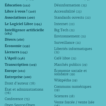
Éducation
Désinformation
(222)
(25)
Libre à vous !
Accessibilité
(210)
(23)
Associations
Standards ouverts
(200)
(22)
Le Logiciel Libre
Internet
(194)
(22)
Intelligence artificielle
Big Tech
(21)
(185)
Environnement
(21)
Divers
(160)
Surveillance
(21)
Économie
(159)
Libertés informatiques
Licences
(154)
(21)
L’April
Café libre
(136)
(21)
Transcription
Marchés publics
(119)
(19)
Europe
Économie sociale et
(102)
solidaire
(19)
Entreprise
(100)
Wikipédia
(19)
Droit d’auteur
(78)
Communs numériques
État et administrations
(19)
(76)
Sciences
(18)
Conference
(75)
Vente forcée / vente liée
Open Source/Open
(16)