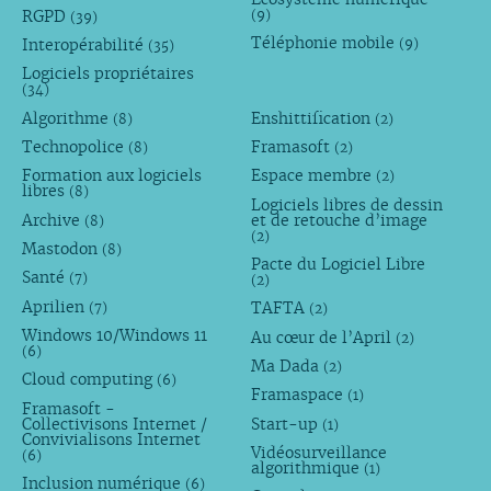
RGPD
(9)
(39)
Téléphonie mobile
Interopérabilité
(9)
(35)
Logiciels propriétaires
(34)
Algorithme
Enshittification
(8)
(2)
Technopolice
Framasoft
(8)
(2)
Formation aux logiciels
Espace membre
(2)
libres
(8)
Logiciels libres de dessin
Archive
et de retouche d’image
(8)
(2)
Mastodon
(8)
Pacte du Logiciel Libre
Santé
(7)
(2)
Aprilien
TAFTA
(7)
(2)
Windows 10/Windows 11
Au cœur de l’April
(2)
(6)
Ma Dada
(2)
Cloud computing
(6)
Framaspace
(1)
Framasoft -
Collectivisons Internet /
Start-up
(1)
Convivialisons Internet
Vidéosurveillance
(6)
algorithmique
(1)
Inclusion numérique
(6)