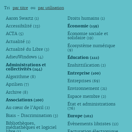
Tri
par titre
ou
par utilisation
Aaron Swartz
Droits humains
(1)
(1)
Accessibilité
Économie
(23)
(159)
ACTA
Économie sociale et
(5)
solidaire
(19)
Actualité
(1)
Écosystème numérique
Actualité du Libre
(3)
(9)
AdieuWindows
Éducation
(4)
(222)
Administrations et
Enshittification
(2)
collectivités
(244)
Entreprise
(100)
Algorithme
(8)
Entreprises
(69)
Aprilien
(7)
Environnement
(21)
Archive
(8)
Espace membre
(2)
Associations
(200)
État et administrations
Au cœur de l’April
(2)
(76)
Biais - Discrimination
Europe
(3)
(102)
Bibliothèques,
Évènements libristes
(12)
médiathèques et logiciel
libre
Facturation électronique
(1)