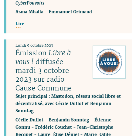
CyberPouvoirs
Asma Mhalla
-
Emmanuel Grimaud
Lire
Lundi 9 octobre 2023
Émission
Libre à
vous !
diffusée
mardi 3 octobre
2023 sur radio
Cause Commune
Sujet principal : Mastodon, réseau social libre et
décentralisé, avec Cécile Duflot et Benjamin
Sonntag
Cécile Duflot
-
Benjamin Sonntag
-
Étienne
Gonnu
-
Frédéric Couchet
-
Jean-Christophe
Becquet
-
Laure-Élise Déniel
-
Marie-Odile