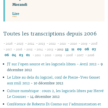
Morandi
Lire
Toutes les transcriptions depuis 2006
- 2026
- 2025
- 2024
- 2023
- 2022
- 2021
- 2020
- 2019
- 2018
08
12
12
12
12
12
12
12
12
12
11
09
08
07
- 2017
- 2016
- 2015
- 2014
- 2013
- 2012
12
07
12
11
12
11
12
11
12
11
11
11
11
11
06
04
03
01
- 2011
- 2010
- 2009
- 2008
- 2007
- 2006
11
06
11
10
11
10
12
11
10
12
10
10
04
10
12
10
04
10
10
10
JT sur l’open source et les logiciels libres - Avril 2012
- 9
10
05
10
09
10
09
11
10
09
11
09
09
09
11
09
09
09
décembre 2012
09
04
09
08
09
08
10
09
08
10
08
08
08
10
08
08
08
08
03
08
07
08
07
09
08
07
09
04
07
07
06
07
07
07
Le Libre au dela du logiciel, conf de Pierre-Yves Gosset
07
02
07
06
07
06
08
07
06
08
02
06
06
01
06
06
06
aux rmll 2012
- 10 décembre 2012
06
01
06
05
06
05
07
06
05
07
05
05
05
05
05
Culture numérique : cours 2, les logiciels libres par Hervé
05
05
04
05
04
06
04
04
06
04
04
04
04
04
Le Crosnier
- 14 décembre 2012
04
04
03
04
03
05
03
03
05
03
03
03
03
03
Conférence de Roberto Di Cosmo sur l’administration et
03
03
02
03
02
04
02
02
04
02
02
02
02
02