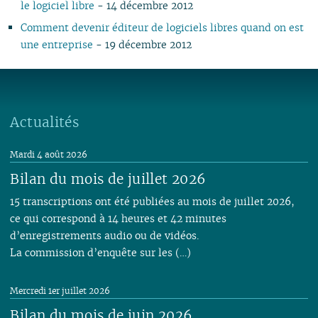
le logiciel libre
- 14 décembre 2012
02
02
01
02
01
03
01
03
01
01
01
01
01
01
01
02
Comment devenir éditeur de logiciels libres quand on est
01
une entreprise
- 19 décembre 2012
Actualités
Mardi 4 août 2026
Bilan du mois de juillet 2026
15 transcriptions ont été publiées au mois de juillet 2026,
ce qui correspond à 14 heures et 42 minutes
d’enregistrements audio ou de vidéos.
La commission d’enquête sur les (…)
Mercredi 1er juillet 2026
Bilan du mois de juin 2026