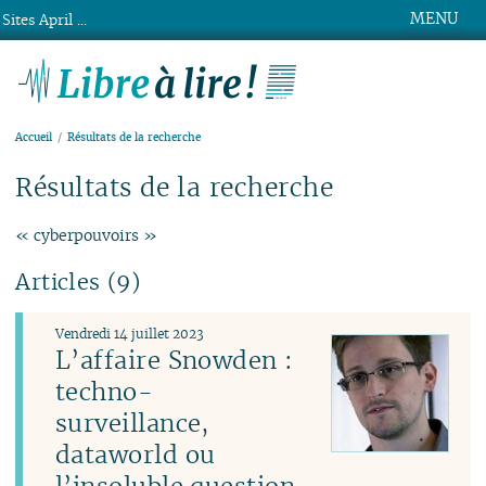
MENU
Sites April ...
Libre à lire !
Accueil
Résultats de la recherche
Résultats de la recherche
« cyberpouvoirs »
Articles (9)
Vendredi 14 juillet 2023
L’affaire Snowden :
techno-
surveillance,
dataworld ou
l’insoluble question