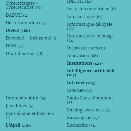
HADOPI
(14)
Cyberattaques -
Cybersécurité
(30)
Inclusion numérique
(6)
DADVSI
(4)
Informatique
(67)
Désinformation
(25)
Informatique déloyale
(43)
Divers
(160)
Informatique en nuage
Diversité - Inclusivité
(3)
(44)
DRM
(34)
Infrastructures
(11)
Droit d’auteur
(78)
Innovation
(68)
Institutions
(423)
Intelligence artificielle
(185)
Internet
(283)
Internet
(22)
Interopérabilité
Radio Cause Commune
(35)
(3)
Jeux libres
(5)
Raising awareness
(1)
Journalisme et logiciels
Rançongiciel
(1)
(3)
L’April
Recherche
(136)
(34)