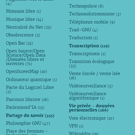
(4)
Technopolice
(8)
Monnaie libre
(1)
Technosolutionnisme
(3)
Musique libre
(14)
Téléphonie mobile
(9)
Neutralité du Net
(25)
Trad-GNU
(4)
Obsolescence
(3)
Traduction
(1)
Open Bar
(15)
Transcription
(119)
Open Source/Open
Transcriptions
(1)
Science/Open Data
/Données libres et
Transition écologique
ouvertes
(71)
(33)
OpenStreetMap
(10)
Vente forcée / vente liée
(16)
Ordinateur quantique
(1)
Vidéosurveillance
(5)
Pacte du Logiciel Libre
(2)
Vidéosurveillance
algorithmique
(1)
Parcours libriste
(16)
Vie privée - données
Parlezmoid’IA
(13)
personnelles
(266)
Partage du savoir
(355)
Vote électronique
(10)
Philosophie GNU
(47)
VPN
(1)
Place des femmes -
Wikipédia
(19)