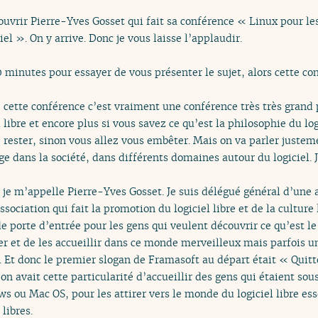
couvrir Pierre-Yves Gosset qui fait sa conférence « Linux pour les
iel ». On y arrive. Donc je vous laisse l’applaudir.
40 minutes pour essayer de vous présenter le sujet, alors cette c
e cette conférence c’est vraiment une conférence très très grand 
 libre et encore plus si vous savez ce qu’est la philosophie du lo
de rester, sinon vous allez vous embêter. Mais on va parler justem
ange dans la société, dans différents domaines autour du logiciel.
 je m’appelle Pierre-Yves Gosset. Je suis délégué général d’une 
ssociation qui fait la promotion du logiciel libre et de la culture
e porte d’entrée pour les gens qui veulent découvrir ce qu’est le 
mer et de les accueillir dans ce monde merveilleux mais parfois 
re. Et donc le premier slogan de Framasoft au départ était « Qui
’on avait cette particularité d’accueillir des gens qui étaient so
s ou Mac OS, pour les attirer vers le monde du logiciel libre e
libres.