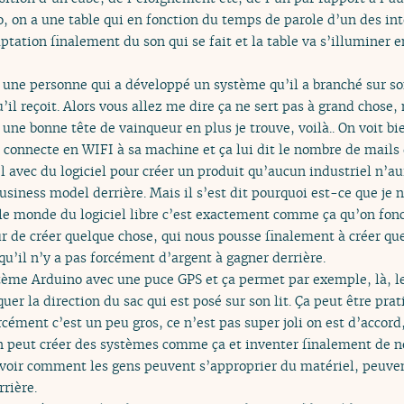
o, on a une table qui en fonction du temps de parole d’un des in
ptation finalement du son qui se fait et la table va s’illuminer e
 une personne qui a développé un système qu’il a branché sur son
il reçoit. Alors vous allez me dire ça ne sert pas à grand chose, 
a une bonne tête de vainqueur en plus je trouve, voilà.. On voit bi
 connecte en WIFI à sa machine et ça lui dit le nombre de mails qu
 avec du logiciel pour créer un produit qu’aucun industriel n’aur
ness model derrière. Mais il s’est dit pourquoi est-ce que je ne l
 le monde du logiciel libre c’est exactement comme ça qu’on fonc
 de créer quelque chose, qui nous pousse finalement à créer que
 qu’il n’y a pas forcément d’argent à gagner derrière.
ème Arduino avec une puce GPS et ça permet par exemple, là, le 
uer la direction du sac qui est posé sur son lit. Ça peut être prat
cément c’est un peu gros, ce n’est pas super joli on est d’accor
n peut créer des systèmes comme ça et inventer finalement de no
e voir comment les gens peuvent s’approprier du matériel, peuve
rrière.