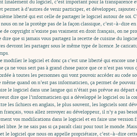
nt finalement du logiciel, c’est important pour la transparence 
et permet à d’autres de venir participer, et développer, rajouter 
isième liberté qui est celle de partager le logiciel autour de soi. 
e, nous on ne la protège pas de la façon classique, c’est-à-dire en
 de copyright n’existe pas vraiment en droit français, on ne pro
 dire que si jamais vous partagez la recette de cuisine du logicie
res devront les partager sous le même type de licence. Je caricatu
mps.
e modifier le logiciel et donc ça c’est une liberté qui encore une
e ça ne vous sert pas à grand chose parce que ce n’est pas vous qu
cordée à toutes les personnes qui vont pouvoir accéder au code sou
 même quand on n’est pas informaticien, ça permet de pouvoir fa
ire le logiciel dans une langue qui n’était pas prévue au départ et
a veut dire que l’informaticien qui a développé le logiciel ou la
tre les fichiers en anglais, le plus souvent, les logiciels sont dé
en français, vous allez renvoyer au développeur, il n’y a pas beso
lement vos modifications dans le logiciel et en faire une version f
iel libre. Je ne sais pas si ça paraît clair pour tout le monde. Mai
 et le logiciel que nous on appelle propriétaire, c’est-à-dire cet