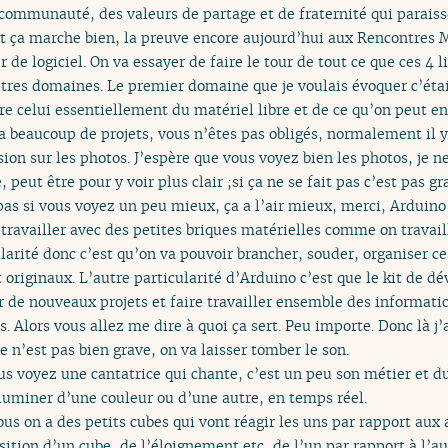
 communauté, des valeurs de partage et de fraternité qui parai
t ça marche bien, la preuve encore aujourd’hui aux Rencontres M
r de logiciel. On va essayer de faire le tour de tout ce que ces 4 l
utres domaines. Le premier domaine que je voulais évoquer c’étai
e celui essentiellement du matériel libre et de ce qu’on peut en 
y a beaucoup de projets, vous n’êtes pas obligés, normalement il y
n sur les photos. J’espère que vous voyez bien les photos, je ne 
peut être pour y voir plus clair ;si ça ne se fait pas c’est pas gr
 pas si vous voyez un peu mieux, ça a l’air mieux, merci, Arduino 
 travailler avec des petites briques matérielles comme on travail
arité donc c’est qu’on va pouvoir brancher, souder, organiser ce
 originaux. L’autre particularité d’Arduino c’est que le kit de dé
r de nouveaux projets et faire travailler ensemble des informatic
ts. Alors vous allez me dire à quoi ça sert. Peu importe. Donc là j
e n’est pas bien grave, on va laisser tomber le son.
s voyez une cantatrice qui chante, c’est un peu son métier et d
illuminer d’une couleur ou d’une autre, en temps réel.
us on a des petits cubes qui vont réagir les uns par rapport aux
tion d’un cube, de l’éloignement etc, de l’un par rapport à l’aut