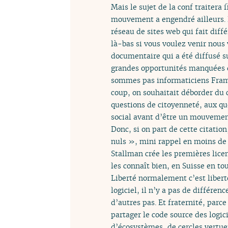
Mais le sujet de la conf traitera 
mouvement a engendré ailleurs. Et
réseau de sites web qui fait diff
là-bas si vous voulez venir nous 
documentaire qui a été diffusé s
grandes opportunités manquées de 
sommes pas informaticiens Framas
coup, on souhaitait déborder du 
questions de citoyenneté, aux qu
social avant d’être un mouvemen
Donc, si on part de cette citatio
nuls », mini rappel en moins de 1
Stallman crée les premières licenc
les connaît bien, en Suisse en to
Liberté normalement c’est liberté
logiciel, il n’y a pas de différenc
d’autres pas. Et fraternité, parc
partager le code source des logic
d’écosystèmes, de cercles vertueu