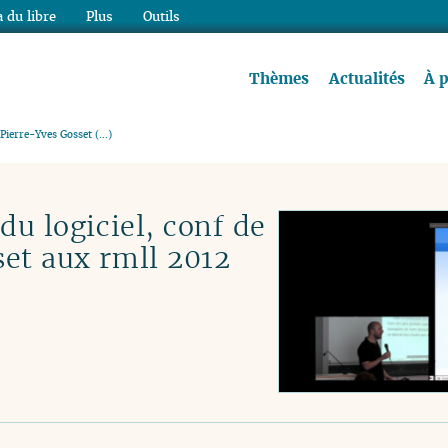
 du libre
Plus
Outils
re à lire !
Thèmes
Actualités
À 
e Pierre-Yves Gosset (…)
du logiciel, conf de
set aux rmll 2012