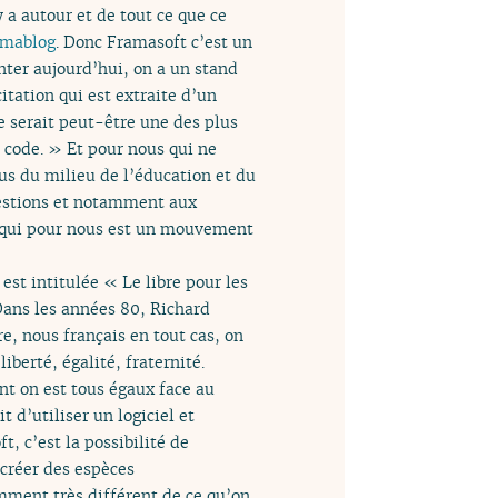
y a autour et de tout ce que ce
amablog
. Donc Framasoft c’est un
nter aujourd’hui, on a un stand
itation qui est extraite d’un
e serait peut-être une des plus
u code. » Et pour nous qui ne
us du milieu de l’éducation et du
uestions et notamment aux
e, qui pour nous est un mouvement
est intitulée « Le libre pour les
 Dans les années 80, Richard
re, nous français en tout cas, on
iberté, égalité, fraternité.
nt on est tous égaux face au
it d’utiliser un logiciel et
t, c’est la possibilité de
 créer des espèces
emment très différent de ce qu’on