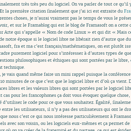
finalement très très peu du logiciel. On va parler de tout ce qu’il 
 la première citation finalement que j’ai ici est extraite du
Fr
érentes choses, je n’aurai vraiment pas le temps de vous le prése
voir, et sur le Framablog qui est le blog de Framasoft on a cette c
ur Arte qui s’appelle « Nom de code Linux » et qui dit « Mais c
notre époque si le logiciel libre ne libérait rien d’autre que d
oft, fra et ma c’est français/mathématiques, on est plutôt iss
cadre purement logiciel pour s’intéresser à d’autres types de q
estions philosophiques et éthiques qui sont portées par le libr
t technique.
n, je vais quand même faire un mini rappel puisque la conférence 
0 minutes de ce que c’est que le logiciel libre et d’où ça vient.
es libres et les valeurs libres qui sont portées par le logiciel lib
ut cas pour les francophones ça doit vous évoquer quelque chose, l
 d’utiliser le code pour ce que vous souhaitez. Égalité, finaleme
e entre les utilisateurs, il n’y a pas des utilisateurs qui ont le dro
e que nous c’est ce qui nous intéresse particulièrement à Framasof
iels avec son voisin, ou les logiciels eux-mêmes et ça permet de
x où on va créer de la fraternité et du partage, ce qui est évid