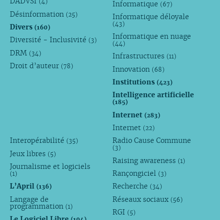
DADVSI
(4)
Informatique
(67)
Désinformation
(25)
Informatique déloyale
(43)
Divers
(160)
Informatique en nuage
Diversité - Inclusivité
(3)
(44)
DRM
(34)
Infrastructures
(11)
Droit d’auteur
(78)
Innovation
(68)
Institutions
(423)
Intelligence artificielle
(185)
Internet
(283)
Internet
(22)
Interopérabilité
Radio Cause Commune
(35)
(3)
Jeux libres
(5)
Raising awareness
(1)
Journalisme et logiciels
Rançongiciel
(1)
(3)
L’April
Recherche
(136)
(34)
Langage de
Réseaux sociaux
(56)
programmation
(1)
RGI
(5)
Le Logiciel Libre
(194)