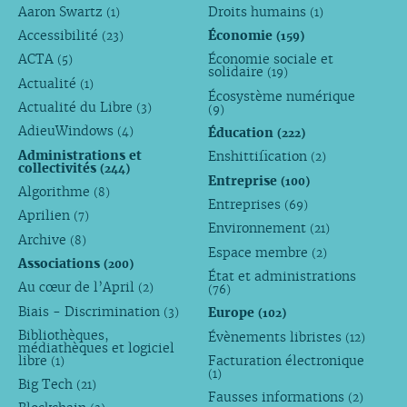
Aaron Swartz
Droits humains
(1)
(1)
Accessibilité
Économie
(23)
(159)
ACTA
Économie sociale et
(5)
solidaire
(19)
Actualité
(1)
Écosystème numérique
Actualité du Libre
(3)
(9)
AdieuWindows
Éducation
(4)
(222)
Administrations et
Enshittification
(2)
collectivités
(244)
Entreprise
(100)
Algorithme
(8)
Entreprises
(69)
Aprilien
(7)
Environnement
(21)
Archive
(8)
Espace membre
(2)
Associations
(200)
État et administrations
Au cœur de l’April
(2)
(76)
Biais - Discrimination
Europe
(3)
(102)
Bibliothèques,
Évènements libristes
(12)
médiathèques et logiciel
libre
Facturation électronique
(1)
(1)
Big Tech
(21)
Fausses informations
(2)