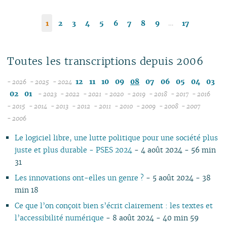
…
1
2
3
4
5
6
7
8
9
17
Toutes les transcriptions depuis 2006
12
11
10
09
08
07
06
05
04
03
- 2026
- 2025
- 2024
08
12
02
01
- 2023
- 2022
- 2021
- 2020
- 2019
- 2018
- 2017
- 2016
07
11
12
12
12
12
12
12
12
12
- 2015
- 2014
- 2013
- 2012
- 2011
- 2010
- 2009
- 2008
- 2007
12
06
12
10
11
12
11
12
11
12
11
12
11
04
11
12
11
04
11
- 2006
11
05
10
11
09
10
10
10
11
10
11
10
11
10
10
11
10
10
Le logiciel libre, une lutte politique pour une société plus
10
04
10
08
09
09
09
09
09
10
09
10
09
09
10
09
09
juste et plus durable - PSES 2024
- 4 août 2024 - 56 min
09
03
09
07
08
08
08
08
08
09
08
09
08
08
06
08
08
31
08
02
08
06
07
04
07
07
07
08
07
08
07
07
01
07
07
07
01
07
05
06
02
06
06
06
07
06
07
06
06
06
06
Les innovations ont-elles un genre ?
- 5 août 2024 - 38
06
06
04
05
05
04
05
06
05
06
05
05
05
05
min 18
05
04
03
04
04
03
04
05
04
05
04
04
04
04
Ce que l’on conçoit bien s’écrit clairement : les textes et
04
03
02
03
03
01
03
04
03
04
03
03
03
03
l’accessibilité numérique
- 8 août 2024 - 40 min 59
03
02
01
02
02
02
03
02
03
02
02
02
02