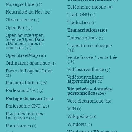
Musique libre
(14)
Téléphonie mobile
(9)
Neutralité du Net
(25)
Trad-GNU
(4)
Obsolescence
(3)
Traduction
(1)
Open Bar
(15)
Transcription
(119)
Open Source/Open
Transcriptions
(1)
Science/Open Data
/Données libres et
Transition écologique
ouvertes
(71)
(33)
OpenStreetMap
(10)
Vente forcée / vente liée
(16)
Ordinateur quantique
(1)
Vidéosurveillance
(5)
Pacte du Logiciel Libre
(2)
Vidéosurveillance
algorithmique
(1)
Parcours libriste
(16)
Vie privée - données
Parlezmoid’IA
(13)
personnelles
(266)
Partage du savoir
(355)
Vote électronique
(10)
Philosophie GNU
(47)
VPN
(1)
Place des femmes -
Wikipédia
(19)
Inclusivité
(55)
Windows
(1)
Plateformes
(1)
Windows 10/Windows 11