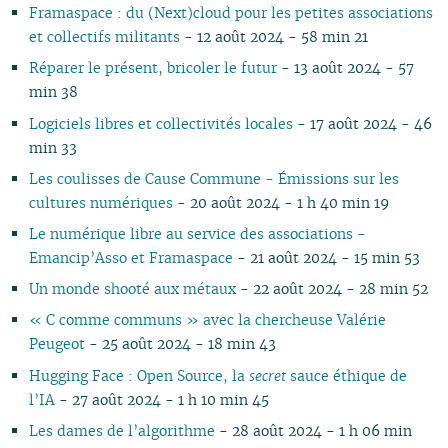
Framaspace : du (Next)cloud pour les petites associations
02
01
01
01
01
02
01
01
01
01
et collectifs militants
- 12 août 2024 - 58 min 21
01
Réparer le présent, bricoler le futur
- 13 août 2024 - 57
min 38
Logiciels libres et collectivités locales
- 17 août 2024 - 46
min 33
Les coulisses de Cause Commune - Émissions sur les
cultures numériques
- 20 août 2024 - 1 h 40 min 19
Le numérique libre au service des associations -
Emancip’Asso et Framaspace
- 21 août 2024 - 15 min 53
Un monde shooté aux métaux
- 22 août 2024 - 28 min 52
« C comme communs » avec la chercheuse Valérie
Peugeot
- 25 août 2024 - 18 min 43
Hugging Face : Open Source, la
secret
sauce éthique de
l’IA
- 27 août 2024 - 1 h 10 min 45
Les dames de l’algorithme
- 28 août 2024 - 1 h 06 min