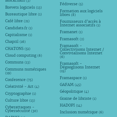
Blockchain
(3)
Fédiverse
(5)
Brevets logiciels
(13)
Formation aux logiciels
Bureautique libre
libres
(1)
(8)
Café libre
Fournisseurs d’accès à
(21)
Internet associatifs
(1)
Candidats.fr
(1)
Framanet
(1)
Capitalisme
(1)
Framasoft
(2)
Chapril
(16)
Framasoft -
CHATONS
(51)
Collectivisons Internet /
Convivialisons Internet
Cloud computing
(6)
(6)
Communs
(13)
Framasoft -
Dégooglisons Internet
Communs numériques
(15)
(19)
Framaspace
(1)
Conference
(75)
GAFAM
(45)
Créativité - Art
(4)
Géopolitique
(4)
Cryptographie
(1)
Graine de libriste
(1)
Culture libre
(13)
HADOPI
(14)
Cyberattaques -
Cybersécurité
(30)
Inclusion numérique
(6)