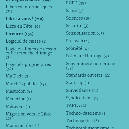
RGPD
(39)
Libertés informatiques
Santé
(7)
(21)
Sciences
Libre à vous !
(18)
(210)
Sécurité
Libre en Fête
(3)
(10)
Sensibilisation
Licences
(65)
(154)
Site web
Logiciel de caisse
(4)
(1)
Sobriété
Logiciels libres de dessin
(4)
et de retouche d’image
Software Heritage
(4)
(2)
Souveraineté numérique
Logiciels propriétaires
(59)
(34)
Standards ouverts
(22)
Ma Dada
(2)
Start-up
(1)
Marchés publics
(19)
Surveillance
(21)
Mastodon
(8)
Syndicalisme
(1)
Médecine
(1)
TAFTA
(2)
Métavers
(1)
Techno-fascisme
(1)
Migration vers le Libre
(4)
Technopolice
(8)
Monnaie libre
(1)
Technosolutionnisme
(3)