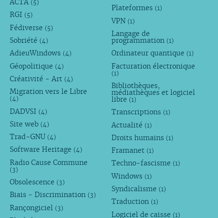
ACTA
(5)
Plateformes
(1)
RGI
(5)
VPN
(1)
Fédiverse
(5)
Langage de
Sobriété
programmation
(4)
(1)
AdieuWindows
Ordinateur quantique
(4)
(1)
Géopolitique
Facturation électronique
(4)
(1)
Créativité - Art
(4)
Bibliothèques,
Migration vers le Libre
médiathèques et logiciel
libre
(4)
(1)
DADVSI
Transcriptions
(4)
(1)
Site web
Actualité
(4)
(1)
Trad-GNU
Droits humains
(4)
(1)
Software Heritage
Framanet
(4)
(1)
Radio Cause Commune
Techno-fascisme
(1)
(3)
Windows
(1)
Obsolescence
(3)
Syndicalisme
(1)
Biais - Discrimination
(3)
Traduction
(1)
Rançongiciel
(3)
Logiciel de caisse
(1)