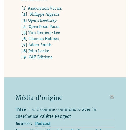
[
1
]
Association Vecam
[
2
]
Philippe Aigrain
[
3
]
OpenStreetmap
[
4
]
Open Food Facts
[
5
]
Tim Berners-Lee
[
6
]
Thomas Hobbes
[
7
]
Adam Smith
[
8
]
John Locke
[
9
]
C&F Éditions
Média d’origine
Titre :
« C comme communs » avec la
chercheuse Valérie Peugeot
Source :
Podcast