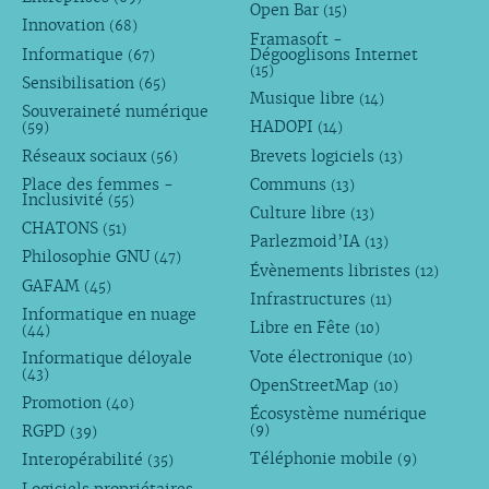
Open Bar
(15)
Innovation
(68)
Framasoft -
Informatique
Dégooglisons Internet
(67)
(15)
Sensibilisation
(65)
Musique libre
(14)
Souveraineté numérique
HADOPI
(59)
(14)
Réseaux sociaux
Brevets logiciels
(56)
(13)
Place des femmes -
Communs
(13)
Inclusivité
(55)
Culture libre
(13)
CHATONS
(51)
Parlezmoid’IA
(13)
Philosophie GNU
(47)
Évènements libristes
(12)
GAFAM
(45)
Infrastructures
(11)
Informatique en nuage
Libre en Fête
(10)
(44)
Vote électronique
Informatique déloyale
(10)
(43)
OpenStreetMap
(10)
Promotion
(40)
Écosystème numérique
RGPD
(9)
(39)
Téléphonie mobile
Interopérabilité
(9)
(35)
Logiciels propriétaires