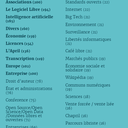
Associations
Standards ouverts
(200)
(22)
Le Logiciel Libre
Internet
(194)
(22)
Intelligence artificielle
Big Tech
(21)
(185)
Environnement
(21)
Divers
(160)
Surveillance
(21)
Économie
(159)
Libertés informatiques
Licences
(154)
(21)
L’April
Café libre
(136)
(21)
Transcription
Marchés publics
(119)
(19)
Europe
Économie sociale et
(102)
solidaire
(19)
Entreprise
(100)
Wikipédia
(19)
Droit d’auteur
(78)
Communs numériques
État et administrations
(19)
(76)
Sciences
(18)
Conference
(75)
Vente forcée / vente liée
Open Source/Open
(16)
Science/Open Data
/Données libres et
Chapril
(16)
ouvertes
(71)
Parcours libriste
(16)
Entreprises
(69)