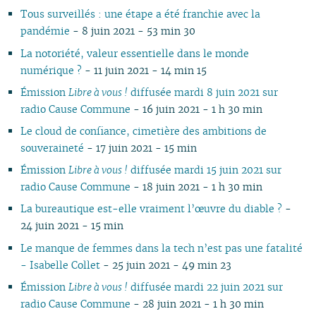
02
02
01
02
01
01
01
Tous surveillés : une étape a été franchie avec la
01
01
pandémie
- 8 juin 2021 - 53 min 30
La notoriété, valeur essentielle dans le monde
numérique ?
- 11 juin 2021 - 14 min 15
Émission
Libre à vous !
diffusée mardi 8 juin 2021 sur
radio Cause Commune
- 16 juin 2021 - 1 h 30 min
Le cloud de confiance, cimetière des ambitions de
souveraineté
- 17 juin 2021 - 15 min
Émission
Libre à vous !
diffusée mardi 15 juin 2021 sur
radio Cause Commune
- 18 juin 2021 - 1 h 30 min
La bureautique est-elle vraiment l’œuvre du diable ?
-
24 juin 2021 - 15 min
Le manque de femmes dans la tech n’est pas une fatalité
- Isabelle Collet
- 25 juin 2021 - 49 min 23
Émission
Libre à vous !
diffusée mardi 22 juin 2021 sur
radio Cause Commune
- 28 juin 2021 - 1 h 30 min