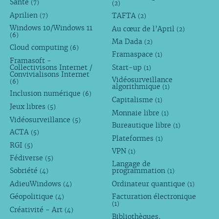
Santé
(7)
(2)
Aprilien
TAFTA
(7)
(2)
Windows 10/Windows 11
Au cœur de l’April
(2)
(6)
Ma Dada
(2)
Cloud computing
(6)
Framaspace
(1)
Framasoft -
Collectivisons Internet /
Start-up
(1)
Convivialisons Internet
Vidéosurveillance
(6)
algorithmique
(1)
Inclusion numérique
(6)
Capitalisme
(1)
Jeux libres
(5)
Monnaie libre
(1)
Vidéosurveillance
(5)
Bureautique libre
(1)
ACTA
(5)
Plateformes
(1)
RGI
(5)
VPN
(1)
Fédiverse
(5)
Langage de
Sobriété
programmation
(4)
(1)
AdieuWindows
Ordinateur quantique
(4)
(1)
Géopolitique
Facturation électronique
(4)
(1)
Créativité - Art
(4)
Bibliothèques,