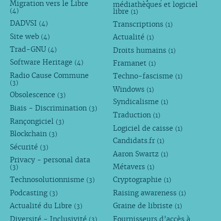
Migration vers le Libre
médiathèques et logiciel
libre
(4)
(1)
DADVSI
Transcriptions
(4)
(1)
Site web
Actualité
(4)
(1)
Trad-GNU
Droits humains
(4)
(1)
Software Heritage
Framanet
(4)
(1)
Radio Cause Commune
Techno-fascisme
(1)
(3)
Windows
(1)
Obsolescence
(3)
Syndicalisme
(1)
Biais - Discrimination
(3)
Traduction
(1)
Rançongiciel
(3)
Logiciel de caisse
(1)
Blockchain
(3)
Candidats.fr
(1)
Sécurité
(3)
Aaron Swartz
(1)
Privacy - personal data
Métavers
(3)
(1)
Technosolutionnisme
Cryptographie
(3)
(1)
Podcasting
Raising awareness
(3)
(1)
Actualité du Libre
Graine de libriste
(3)
(1)
Diversité - Inclusivité
Fournisseurs d’accès à
(3)