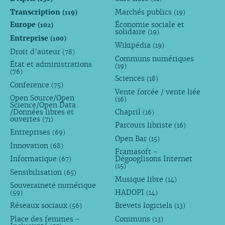
Transcription
Marchés publics
(119)
(19)
Europe
Économie sociale et
(102)
solidaire
(19)
Entreprise
(100)
Wikipédia
(19)
Droit d’auteur
(78)
Communs numériques
État et administrations
(19)
(76)
Sciences
(18)
Conference
(75)
Vente forcée / vente liée
Open Source/Open
(16)
Science/Open Data
/Données libres et
Chapril
(16)
ouvertes
(71)
Parcours libriste
(16)
Entreprises
(69)
Open Bar
(15)
Innovation
(68)
Framasoft -
Informatique
Dégooglisons Internet
(67)
(15)
Sensibilisation
(65)
Musique libre
(14)
Souveraineté numérique
HADOPI
(59)
(14)
Réseaux sociaux
Brevets logiciels
(56)
(13)
Place des femmes -
Communs
(13)