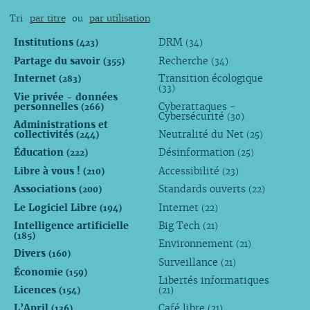
Tri
par titre
ou
par utilisation
Institutions
DRM
(423)
(34)
Partage du savoir
Recherche
(355)
(34)
Internet
Transition écologique
(283)
(33)
Vie privée - données
personnelles
Cyberattaques -
(266)
Cybersécurité
(30)
Administrations et
collectivités
Neutralité du Net
(244)
(25)
Éducation
Désinformation
(222)
(25)
Libre à vous !
Accessibilité
(210)
(23)
Associations
Standards ouverts
(200)
(22)
Le Logiciel Libre
Internet
(194)
(22)
Intelligence artificielle
Big Tech
(21)
(185)
Environnement
(21)
Divers
(160)
Surveillance
(21)
Économie
(159)
Libertés informatiques
Licences
(154)
(21)
L’April
Café libre
(136)
(21)