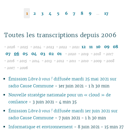
…
1
2
3
4
5
6
7
8
9
17
Toutes les transcriptions depuis 2006
12
11
10
09
08
- 2026
- 2025
- 2024
- 2023
- 2022
- 2021
08
12
12
12
12
07
06
05
04
03
02
01
- 2020
- 2019
- 2018
- 2017
07
11
11
11
11
12
12
12
12
- 2016
- 2015
- 2014
- 2013
- 2012
- 2011
- 2010
- 2009
- 2008
12
06
12
10
12
10
12
10
12
10
12
11
12
11
11
04
11
12
- 2007
- 2006
11
04
05
11
10
09
11
09
10
09
11
09
11
10
11
10
10
10
11
Émission
Libre à vous !
diffusée mardi 25 mai 2021 sur
10
04
10
08
10
08
09
08
09
08
10
09
10
09
09
09
10
radio Cause Commune
- 1er juin 2021 - 1 h 30 min
09
03
09
07
09
07
08
07
08
07
09
08
09
08
08
08
06
08
02
08
06
08
06
04
06
07
06
08
07
08
07
07
07
01
Nouvelle stratégie nationale pour un « cloud » de
07
01
07
05
07
05
02
05
06
05
07
06
07
06
06
06
confiance
- 3 juin 2021 - 4 min 35
06
06
04
06
04
04
04
04
06
05
06
05
05
05
Émission
Libre à vous !
diffusée mardi 1er juin 2021 sur
05
05
03
04
03
03
03
03
05
04
05
04
04
04
radio Cause Commune
- 7 juin 2021 - 1 h 30 min
04
04
02
03
02
02
01
02
04
03
04
03
03
03
Informatique et environnement
- 8 juin 2021 - 15 min 27
03
03
01
02
01
01
01
03
02
03
02
02
02