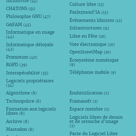
Inclusivité
(55)
Culture libre
(13)
CHATONS
(51)
Parlezmoid’IA
(13)
Philosophie GNU
(47)
Évènements libristes
(12)
GAFAM
(45)
Infrastructures
(11)
Informatique en nuage
Libre en Fête
(10)
(44)
Vote électronique
Informatique déloyale
(10)
(43)
OpenStreetMap
(10)
Promotion
(40)
Écosystème numérique
RGPD
(9)
(39)
Téléphonie mobile
Interopérabilité
(9)
(35)
Logiciels propriétaires
(34)
Algorithme
Enshittification
(8)
(2)
Technopolice
Framasoft
(8)
(2)
Formation aux logiciels
Espace membre
(2)
libres
(8)
Logiciels libres de dessin
Archive
et de retouche d’image
(8)
(2)
Mastodon
(8)
Pacte du Logiciel Libre