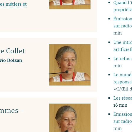
Quand l’
es métiers et
05
propriéta
04
Émissio
03
sur rad
02
min
01
Une intro
artificiel
le Collet
Le refus 
lvio Dolzan
min
Le numér
responsa
«L'Œil d
Les rése
16 min
emmes -
Émissio
sur rad
min