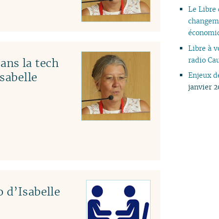
Le Libre
changeme
économi
Libre à v
radio C
ns la tech
Isabelle
Enjeux d
janvier 
 d’Isabelle