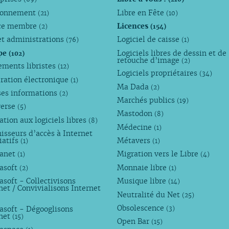
ronnement
Libre en Fête
(21)
(10)
ce membre
Licences
(2)
(154)
et administrations
Logiciel de caisse
(76)
(1)
pe
Logiciels libres de dessin et de
(102)
retouche d’image
(2)
ements libristes
(12)
Logiciels propriétaires
(34)
ration électronique
(1)
Ma Dada
(2)
ses informations
(2)
Marchés publics
(19)
verse
(5)
Mastodon
(8)
tion aux logiciels libres
(8)
Médecine
(1)
isseurs d’accès à Internet
iatifs
Métavers
(1)
(1)
anet
Migration vers le Libre
(1)
(4)
asoft
Monnaie libre
(2)
(1)
soft - Collectivisons
Musique libre
(14)
net / Convivialisons Internet
Neutralité du Net
(25)
Obsolescence
asoft - Dégooglisons
(3)
rnet
(15)
Open Bar
(15)