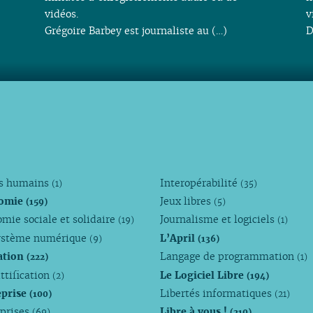
vidéos.
v
Grégoire Barbey est journaliste au (…)
D
ts humains
Interopérabilité
(1)
(35)
omie
Jeux libres
(159)
(5)
mie sociale et solidaire
Journalisme et logiciels
(19)
(1)
ystème numérique
L’April
(9)
(136)
ation
Langage de programmation
(222)
(1)
ttification
Le Logiciel Libre
(2)
(194)
eprise
Libertés informatiques
(100)
(21)
eprises
Libre à vous !
(69)
(210)