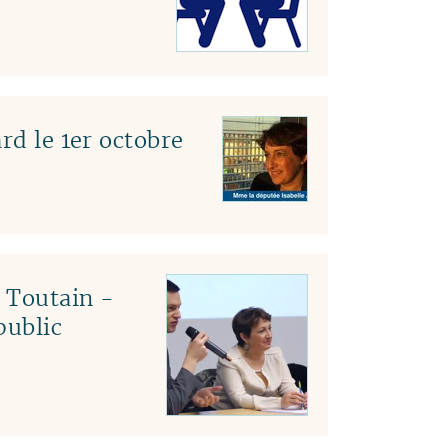
rd le 1er octobre
c Toutain -
public