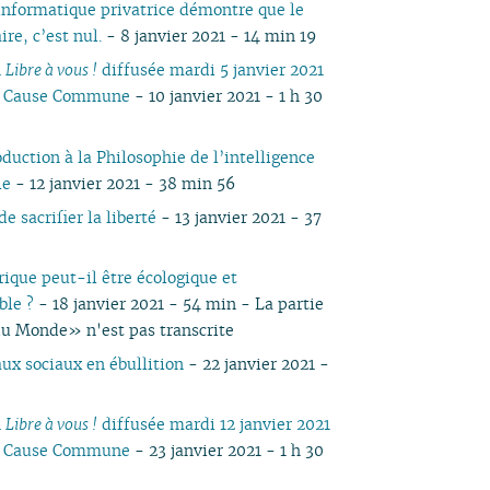
informatique privatrice démontre que le
05
03
05
03
04
03
03
03
04
05
04
05
04
ire, c’est nul.
- 8 janvier 2021 - 14 min 19
04
02
04
02
03
02
02
01
03
04
03
04
03
n
Libre à vous !
diffusée mardi 5 janvier 2021
03
01
03
01
02
01
01
02
03
02
03
02
io Cause Commune
- 10 janvier 2021 - 1 h 30
02
02
01
01
02
01
01
01
duction à la Philosophie de l’intelligence
le
- 12 janvier 2021 - 38 min 56
de sacrifier la liberté
- 13 janvier 2021 - 37
ique peut-il être écologique et
ble ?
- 18 janvier 2021 - 54 min - La partie
u Monde» n'est pas transcrite
aux sociaux en ébullition
- 22 janvier 2021 -
n
Libre à vous !
diffusée mardi 12 janvier 2021
io Cause Commune
- 23 janvier 2021 - 1 h 30