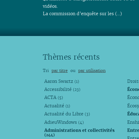
vidéos.
La commission d’enquête sur les (…)
Thèmes récents
Tri
par titre
ou
par utilisation
Aaron Swartz
Droi
(1)
Accessibilité
Écon
(23)
ACTA
Écono
(5)
Actualité
Écos
(1)
Actualité du Libre
Éduc
(3)
AdieuWindows
Enshi
(4)
Administrations et collectivités
Entr
(244)
Entr