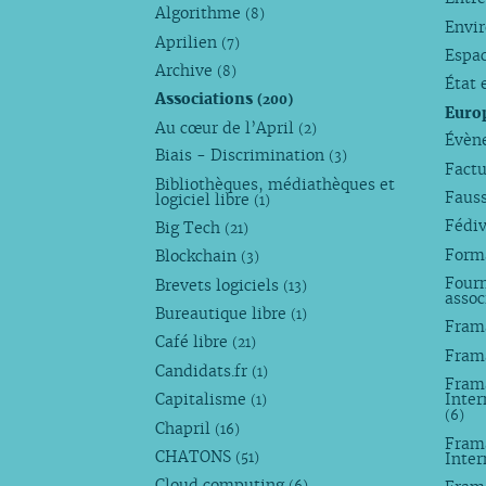
Algorithme
(8)
Envi
Aprilien
(7)
Espa
Archive
(8)
État 
Associations
(200)
Euro
Au cœur de l’April
(2)
Évèn
Biais - Discrimination
(3)
Factu
Bibliothèques, médiathèques et
Faus
logiciel libre
(1)
Fédi
Big Tech
(21)
Forma
Blockchain
(3)
Fourn
Brevets logiciels
(13)
assoc
Bureautique libre
(1)
Fram
Café libre
(21)
Fram
Candidats.fr
(1)
Frama
Capitalisme
Inter
(1)
(6)
Chapril
(16)
Fram
CHATONS
Inte
(51)
Cloud computing
(6)