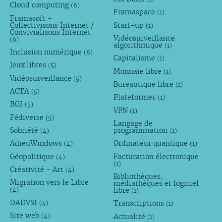
Cloud computing
(6)
Framaspace
(1)
Framasoft -
Collectivisons Internet /
Start-up
(1)
Convivialisons Internet
Vidéosurveillance
(6)
algorithmique
(1)
Inclusion numérique
(6)
Capitalisme
(1)
Jeux libres
(5)
Monnaie libre
(1)
Vidéosurveillance
(5)
Bureautique libre
(1)
ACTA
(5)
Plateformes
(1)
RGI
(5)
VPN
(1)
Fédiverse
(5)
Langage de
Sobriété
programmation
(4)
(1)
AdieuWindows
Ordinateur quantique
(4)
(1)
Géopolitique
Facturation électronique
(4)
(1)
Créativité - Art
(4)
Bibliothèques,
Migration vers le Libre
médiathèques et logiciel
libre
(4)
(1)
DADVSI
Transcriptions
(4)
(1)
Site web
Actualité
(4)
(1)