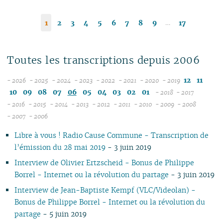
…
1
2
3
4
5
6
7
8
9
17
Toutes les transcriptions depuis 2006
12
11
- 2026
- 2025
- 2024
- 2023
- 2022
- 2021
- 2020
- 2019
08
12
12
12
12
12
12
10
09
08
07
06
05
04
03
02
01
- 2018
- 2017
07
11
11
11
11
11
11
12
12
- 2016
- 2015
- 2014
- 2013
- 2012
- 2011
- 2010
- 2009
- 2008
12
06
12
10
12
10
12
10
12
10
12
10
12
10
11
04
11
12
- 2007
- 2006
11
04
05
11
10
09
11
09
10
09
11
09
11
09
11
09
10
10
11
Libre à vous ! Radio Cause Commune - Transcription de
10
04
10
08
10
08
09
08
09
08
10
08
10
08
09
09
10
l’émission du 28 mai 2019
- 3 juin 2019
09
03
09
07
09
07
08
07
08
07
09
07
09
07
08
08
06
08
02
08
06
08
06
04
06
07
06
08
06
08
06
07
07
01
Interview de Olivier Ertzscheid - Bonus de Philippe
07
01
07
05
07
05
02
05
06
05
07
05
07
05
06
06
Borrel - Internet ou la révolution du partage
- 3 juin 2019
06
06
04
06
04
04
04
04
06
04
06
04
05
05
Interview de Jean-Baptiste Kempf (VLC/Videolan) -
05
05
03
04
03
03
03
03
05
03
05
03
04
04
Bonus de Philippe Borrel - Internet ou la révolution du
04
04
02
03
02
02
01
02
04
02
04
02
03
03
partage
- 5 juin 2019
03
03
01
02
01
01
01
03
01
03
01
02
02