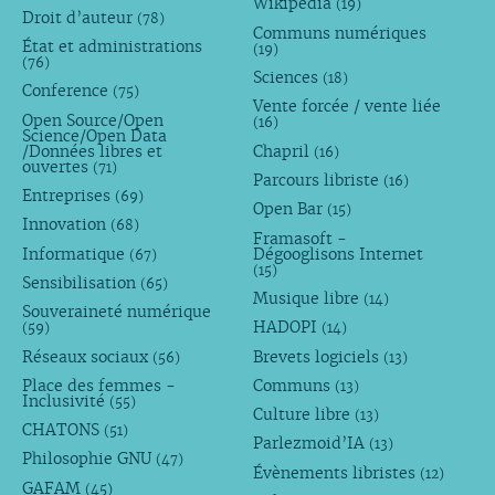
Wikipédia
(19)
Droit d’auteur
(78)
Communs numériques
État et administrations
(19)
(76)
Sciences
(18)
Conference
(75)
Vente forcée / vente liée
Open Source/Open
(16)
Science/Open Data
/Données libres et
Chapril
(16)
ouvertes
(71)
Parcours libriste
(16)
Entreprises
(69)
Open Bar
(15)
Innovation
(68)
Framasoft -
Informatique
Dégooglisons Internet
(67)
(15)
Sensibilisation
(65)
Musique libre
(14)
Souveraineté numérique
HADOPI
(59)
(14)
Réseaux sociaux
Brevets logiciels
(56)
(13)
Place des femmes -
Communs
(13)
Inclusivité
(55)
Culture libre
(13)
CHATONS
(51)
Parlezmoid’IA
(13)
Philosophie GNU
(47)
Évènements libristes
(12)
GAFAM
(45)