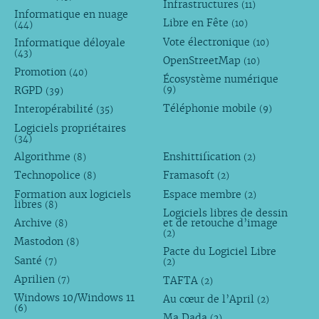
Infrastructures
(11)
Informatique en nuage
Libre en Fête
(10)
(44)
Vote électronique
Informatique déloyale
(10)
(43)
OpenStreetMap
(10)
Promotion
(40)
Écosystème numérique
RGPD
(9)
(39)
Téléphonie mobile
Interopérabilité
(9)
(35)
Logiciels propriétaires
(34)
Algorithme
Enshittification
(8)
(2)
Technopolice
Framasoft
(8)
(2)
Formation aux logiciels
Espace membre
(2)
libres
(8)
Logiciels libres de dessin
Archive
et de retouche d’image
(8)
(2)
Mastodon
(8)
Pacte du Logiciel Libre
Santé
(7)
(2)
Aprilien
TAFTA
(7)
(2)
Windows 10/Windows 11
Au cœur de l’April
(2)
(6)
Ma Dada
(2)