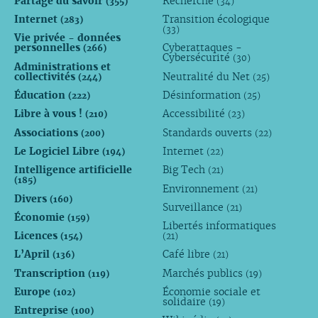
Partage du savoir
Recherche
(355)
(34)
Internet
Transition écologique
(283)
(33)
Vie privée - données
personnelles
Cyberattaques -
(266)
Cybersécurité
(30)
Administrations et
collectivités
Neutralité du Net
(244)
(25)
Éducation
Désinformation
(222)
(25)
Libre à vous !
Accessibilité
(210)
(23)
Associations
Standards ouverts
(200)
(22)
Le Logiciel Libre
Internet
(194)
(22)
Intelligence artificielle
Big Tech
(21)
(185)
Environnement
(21)
Divers
(160)
Surveillance
(21)
Économie
(159)
Libertés informatiques
Licences
(154)
(21)
L’April
Café libre
(136)
(21)
Transcription
Marchés publics
(119)
(19)
Europe
Économie sociale et
(102)
solidaire
(19)
Entreprise
(100)