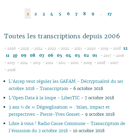
…
1
2
3
4
5
6
7
8
9
17
Toutes les transcriptions depuis 2006
12
- 2026
- 2025
- 2024
- 2023
- 2022
- 2021
- 2020
- 2019
- 2018
08
12
12
12
12
12
12
12
11
10
09
08
07
06
05
04
03
02
01
- 2017
- 2016
07
11
11
11
11
11
11
11
12
12
- 2015
- 2014
- 2013
- 2012
- 2011
- 2010
- 2009
- 2008
- 2007
12
06
12
10
12
10
12
10
12
10
12
10
04
10
12
10
11
04
11
- 2006
11
05
10
11
09
10
09
11
09
11
09
11
09
09
11
09
10
10
L’Arcep veut réguler les GAFAM - Décryptualité du 1er
10
04
10
08
09
08
09
08
10
08
10
08
08
10
08
09
09
octobre 2018 - Transcription
- 6 octobre 2018
09
03
09
07
08
07
08
07
09
07
09
07
07
06
07
08
08
08
02
08
06
04
06
07
06
08
06
08
06
06
01
06
07
07
L’Open Data à la loupe - LiberTIC
- 7 octobre 2018
07
01
07
05
02
05
06
05
07
05
07
05
05
05
06
06
3 ans ⅔ de « Dégooglisation » : bilan, impact et
06
06
04
04
04
04
06
04
06
04
04
04
05
05
perspectives - Pierre-Yves Gosset
- 9 octobre 2018
05
04
03
03
03
03
05
03
05
03
03
03
04
04
Libre à vous ! Radio Cause Commune - Transcription de
04
03
02
02
01
02
04
02
04
02
02
02
03
03
l’émission du 2 octobre 2018
- 10 octobre 2018
03
02
01
01
01
03
01
03
01
01
01
02
02