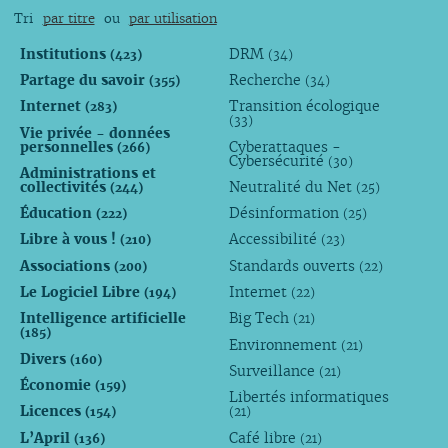
Tri
par titre
ou
par utilisation
Institutions
DRM
(423)
(34)
Partage du savoir
Recherche
(355)
(34)
Internet
Transition écologique
(283)
(33)
Vie privée - données
personnelles
Cyberattaques -
(266)
Cybersécurité
(30)
Administrations et
collectivités
Neutralité du Net
(244)
(25)
Éducation
Désinformation
(222)
(25)
Libre à vous !
Accessibilité
(210)
(23)
Associations
Standards ouverts
(200)
(22)
Le Logiciel Libre
Internet
(194)
(22)
Intelligence artificielle
Big Tech
(21)
(185)
Environnement
(21)
Divers
(160)
Surveillance
(21)
Économie
(159)
Libertés informatiques
Licences
(154)
(21)
L’April
Café libre
(136)
(21)