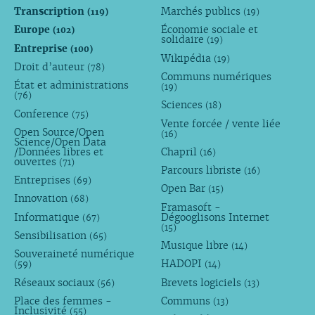
Transcription
Marchés publics
(119)
(19)
Europe
Économie sociale et
(102)
solidaire
(19)
Entreprise
(100)
Wikipédia
(19)
Droit d’auteur
(78)
Communs numériques
État et administrations
(19)
(76)
Sciences
(18)
Conference
(75)
Vente forcée / vente liée
Open Source/Open
(16)
Science/Open Data
/Données libres et
Chapril
(16)
ouvertes
(71)
Parcours libriste
(16)
Entreprises
(69)
Open Bar
(15)
Innovation
(68)
Framasoft -
Informatique
Dégooglisons Internet
(67)
(15)
Sensibilisation
(65)
Musique libre
(14)
Souveraineté numérique
HADOPI
(59)
(14)
Réseaux sociaux
Brevets logiciels
(56)
(13)
Place des femmes -
Communs
(13)
Inclusivité
(55)