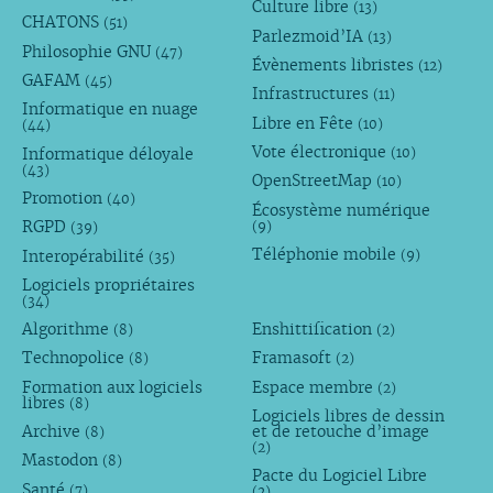
Culture libre
(13)
CHATONS
(51)
Parlezmoid’IA
(13)
Philosophie GNU
(47)
Évènements libristes
(12)
GAFAM
(45)
Infrastructures
(11)
Informatique en nuage
Libre en Fête
(10)
(44)
Vote électronique
Informatique déloyale
(10)
(43)
OpenStreetMap
(10)
Promotion
(40)
Écosystème numérique
RGPD
(9)
(39)
Téléphonie mobile
Interopérabilité
(9)
(35)
Logiciels propriétaires
(34)
Algorithme
Enshittification
(8)
(2)
Technopolice
Framasoft
(8)
(2)
Formation aux logiciels
Espace membre
(2)
libres
(8)
Logiciels libres de dessin
Archive
et de retouche d’image
(8)
(2)
Mastodon
(8)
Pacte du Logiciel Libre
Santé
(7)
(2)