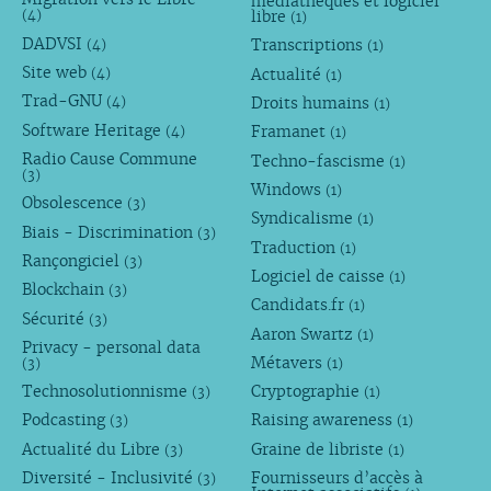
médiathèques et logiciel
libre
(4)
(1)
DADVSI
Transcriptions
(4)
(1)
Site web
Actualité
(4)
(1)
Trad-GNU
Droits humains
(4)
(1)
Software Heritage
Framanet
(4)
(1)
Radio Cause Commune
Techno-fascisme
(1)
(3)
Windows
(1)
Obsolescence
(3)
Syndicalisme
(1)
Biais - Discrimination
(3)
Traduction
(1)
Rançongiciel
(3)
Logiciel de caisse
(1)
Blockchain
(3)
Candidats.fr
(1)
Sécurité
(3)
Aaron Swartz
(1)
Privacy - personal data
Métavers
(3)
(1)
Technosolutionnisme
Cryptographie
(3)
(1)
Podcasting
Raising awareness
(3)
(1)
Actualité du Libre
Graine de libriste
(3)
(1)
Diversité - Inclusivité
Fournisseurs d’accès à
(3)