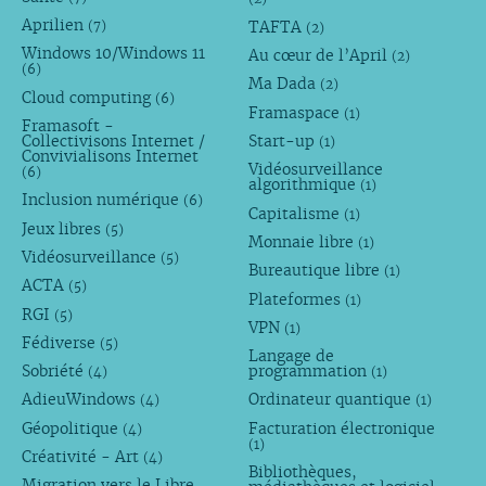
Aprilien
TAFTA
(7)
(2)
Windows 10/Windows 11
Au cœur de l’April
(2)
(6)
Ma Dada
(2)
Cloud computing
(6)
Framaspace
(1)
Framasoft -
Collectivisons Internet /
Start-up
(1)
Convivialisons Internet
Vidéosurveillance
(6)
algorithmique
(1)
Inclusion numérique
(6)
Capitalisme
(1)
Jeux libres
(5)
Monnaie libre
(1)
Vidéosurveillance
(5)
Bureautique libre
(1)
ACTA
(5)
Plateformes
(1)
RGI
(5)
VPN
(1)
Fédiverse
(5)
Langage de
Sobriété
programmation
(4)
(1)
AdieuWindows
Ordinateur quantique
(4)
(1)
Géopolitique
Facturation électronique
(4)
(1)
Créativité - Art
(4)
Bibliothèques,
Migration vers le Libre