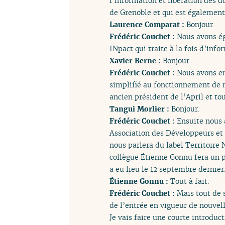
l’information et libération des do
de Grenoble et qui est également
Laurence Comparat :
Bonjour.
Frédéric Couchet :
Nous avons ég
INpact qui traite à la fois d’info
Xavier Berne :
Bonjour.
Frédéric Couchet :
Nous avons en
simplifié au fonctionnement de n
ancien président de l’April et to
Tangui Morlier :
Bonjour.
Frédéric Couchet :
Ensuite nous 
Association des Développeurs et U
nous parlera du label Territoire 
collègue Étienne Gonnu fera un po
a eu lieu le 12 septembre dernier
Étienne Gonnu :
Tout à fait.
Frédéric Couchet :
Mais tout de 
de l’entrée en vigueur de nouvell
Je vais faire une courte introduc