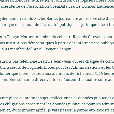
nnées publiques, utilisation et diffusion des logiciels libres, Ad
 présidente de l’association OpenData France. Bonjour Laurence.
alement en studio Xavier Berne, journaliste au célèbre site d’ac
rmatique mais aussi de l’actualité politique et juridique liée à l’
fin Tangui Morlier, membre du collectif Regards Citoyens dont l
os institutions démocratiques à partir des informations publiq
ujours membre de l’April. Bonjour Tangui.
aurons par téléphone Béatrice Jean-Jean qui est chargée de com
tilisateurs de Logiciels Libres pour les Administrations et les Co
Numérique Libre ; ce sera aux alentours de 16 heures 15, 16 heure
int bine sûr sur la directive droit d’auteur, l’actualité suite a
.
suite place au premier sujet, collectivités et données publiques o
es obligations concernant les données publiques pour les administ
tion et, évidemment après, je vais passer la parole aux experts 