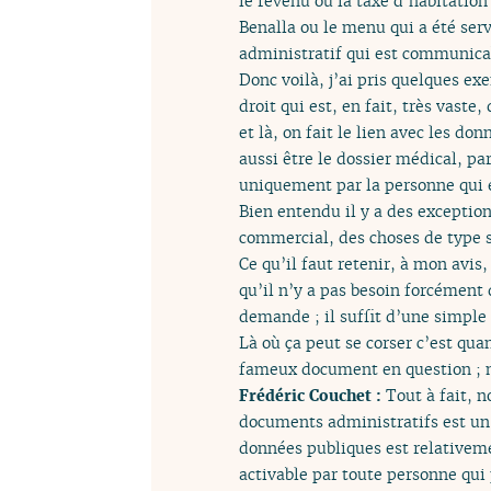
le revenu ou la taxe d’habitation
Benalla ou le menu qui a été serv
administratif qui est communicab
Donc voilà, j’ai pris quelques ex
droit qui est, en fait, très vaste
et là, on fait le lien avec les d
aussi être le dossier médical, p
uniquement par la personne qui e
Bien entendu il y a des exception
commercial, des choses de type 
Ce qu’il faut retenir, à mon avis,
qu’il n’y a pas besoin forcément
demande ; il suffit d’une simple 
Là où ça peut se corser c’est qua
fameux document en question ; ma
Frédéric Couchet :
Tout à fait, n
documents administratifs est un
données publiques est relativem
activable par toute personne qui