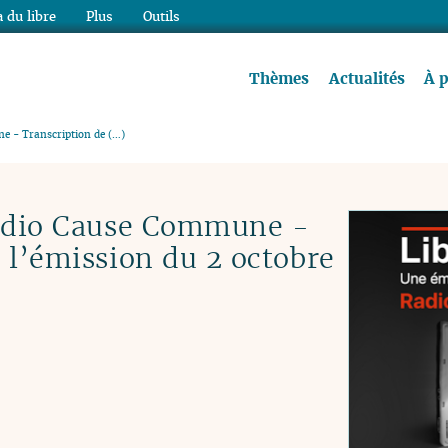
 du libre
Plus
Outils
re à lire !
Thèmes
Actualités
À 
e - Transcription de (…)
Radio Cause Commune -
 l’émission du 2 octobre