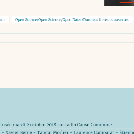
ons
Open Source/Open Science/Open Data /Données libres et ouvertes
fusée mardi 2 octobre 2018 sur radio Cause Commune
 - Xavier Berne - Tangui Morlier - Laurence Comparat - Étienn