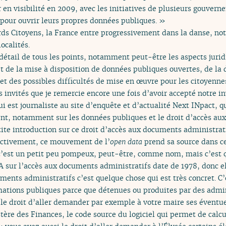
en visibilité en 2009, avec les initiatives de plusieurs gouve
pour ouvrir leurs propres données publiques. »
rds Citoyens, la France entre progressivement dans la danse, no
ocalités.
détail de tous les points, notamment peut-être les aspects jurid
t de la mise à disposition de données publiques ouvertes, de la 
et des possibles difficultés de mise en œuvre pour les citoyennes
os invités que je remercie encore une fois d’avoir accepté notre in
ui est journaliste au site d’enquête et d’actualité Next INpact, 
nt, notamment sur les données publiques et le droit d’accès au
tite introduction sur ce droit d’accès aux documents administrat
fectivement, ce mouvement de l’
open data
prend sa source dans ce
’est un petit peu pompeux, peut-être, comme nom, mais c’est qu
A sur l’accès aux documents administratifs date de 1978, donc el
uments administratifs c’est quelque chose qui est très concret. C’
rmations publiques parce que détenues ou produites par des admi
 le droit d’aller demander par exemple à votre maire ses éventue
tère des Finances, le code source du logiciel qui permet de calc