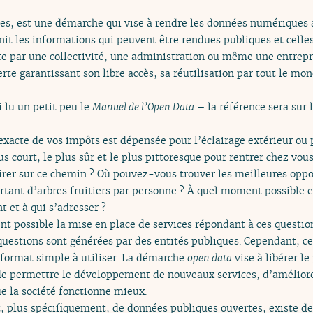
es, est une démarche qui vise à rendre les données numériques ac
init les informations qui peuvent être rendues publiques et celle
e par une collectivité, une administration ou même une entrepri
te garantissant son libre accès, sa réutilisation par tout le mon
i lu un petit peu le
Manuel de l’Open Data
– la référence sera sur l
xacte de vos impôts est dépensée pour l’éclairage extérieur ou p
 court, le plus sûr et le plus pittoresque pour rentrer chez vou
spirer sur ce chemin ? Où pouvez-vous trouver les meilleures opp
rtant d’arbres fruitiers par personne ? À quel moment possible e
t et à qui s’adresser ?
nt possible la mise en place de services répondant à ces questio
questions sont générées par des entités publiques. Cependant, c
 format simple à utiliser. La démarche
open data
vise à libérer le
n de permettre le développement de nouveaux services, d’améliorer
ue la société fonctionne mieux.
, plus spécifiquement, de données publiques ouvertes, existe de