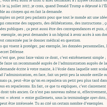
 ; vous avez aussi le droit d’aller demander à l’Élysée certains
i le 14 juillet 2017, je crois, quand Donald Trump a déjeuné à l’
le au citoyen qui en fait la demande.
emples un petit peu parlants pour que tout le monde ait une idée
, qui concerne des rapports, des délibérations, des instructions ; 
onnées publiques ; ça peut aussi être des correspondances et puis,
ar exemple, on peut demander à un hôpital à avoir accès à son do
st concernée par le dossier médical en question.
s qui visent à protéger, par exemple, les données personnelles, l
secret Défense.
 c’est que, pour faire valoir ce droit, c’est extrêmement simple ; 
 de faire un recommandé auprès de l’administration auprès de la
demande écrite à votre mairie, à l’école dans laquelle sont scola
nd l’administration, en face, fait un petit peu la sourde oreille 
is ça, peut-être qu’on en reparlera un petit peu plus tard dans
ous en reparlerons. En fait, ce que tu expliques, c’est clairement
 droit très ancien. Ce n’est pas nouveau même si, effectivemen
ent « récent » entre guillemets, sous la terminologie
open data
,
 peut être intéressée. Tu as cité un certain nombre d’exemples.