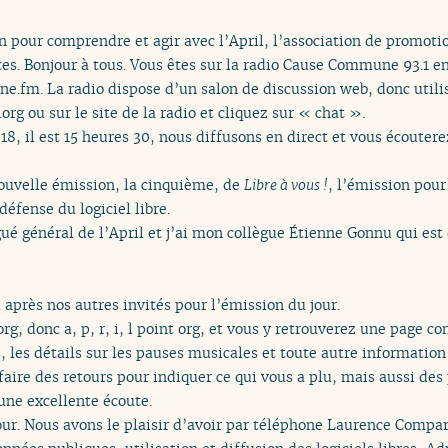
n pour comprendre et agir avec l’April, l’association de promotio
tes. Bonjour à tous. Vous êtes sur la radio Cause Commune 93.1 e
ne.fm. La radio dispose d’un salon de discussion web, donc utili
rg ou sur le site de la radio et cliquez sur « chat ».
, il est 15 heures 30, nous diffusons en direct et vous écouter
ouvelle émission, la cinquième, de
Libre à vous !
, l’émission pour
défense du logiciel libre.
égué général de l’April et j’ai mon collègue Étienne Gonnu qui e
 après nos autres invités pour l’émission du jour.
.org, donc a, p, r, i, l point org, et vous y retrouverez une page 
es, les détails sur les pauses musicales et toute autre informati
faire des retours pour indiquer ce qui vous a plu, mais aussi des
une excellente écoute.
r. Nous avons le plaisir d’avoir par téléphone Laurence Compara