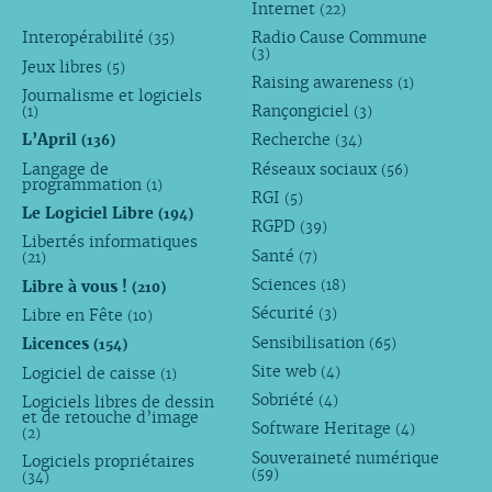
Internet
(22)
Interopérabilité
Radio Cause Commune
(35)
(3)
Jeux libres
(5)
Raising awareness
(1)
Journalisme et logiciels
Rançongiciel
(1)
(3)
L’April
Recherche
(136)
(34)
Langage de
Réseaux sociaux
(56)
programmation
(1)
RGI
(5)
Le Logiciel Libre
(194)
RGPD
(39)
Libertés informatiques
Santé
(7)
(21)
Sciences
Libre à vous !
(18)
(210)
Sécurité
Libre en Fête
(3)
(10)
Sensibilisation
Licences
(65)
(154)
Site web
Logiciel de caisse
(4)
(1)
Sobriété
Logiciels libres de dessin
(4)
et de retouche d’image
Software Heritage
(4)
(2)
Souveraineté numérique
Logiciels propriétaires
(59)
(34)