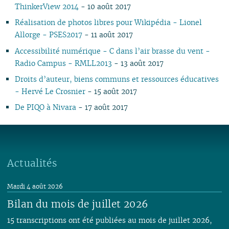
ThinkerView 2014
- 10 août 2017
02
02
02
01
01
Réalisation de photos libres pour Wikipédia - Lionel
Allorge - PSES2017
- 11 août 2017
Accessibilité numérique - C dans l’air brasse du vent -
Radio Campus - RMLL2013
- 13 août 2017
Droits d’auteur, biens communs et ressources éducatives
- Hervé Le Crosnier
- 15 août 2017
De PIQO à Nivara
- 17 août 2017
Actualités
Mardi 4 août 2026
Bilan du mois de juillet 2026
15 transcriptions ont été publiées au mois de juillet 2026,