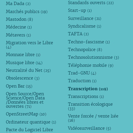
Standards ouverts
(22)
Ma Dada
(2)
Start-up
(1)
Marchés publics
(19)
Surveillance
(21)
Mastodon
(8)
Syndicalisme
(1)
Médecine
(1)
TAFTA
(2)
Métavers
(1)
Techno-fascisme
(1)
Migration vers le Libre
(4)
Technopolice
(8)
Monnaie libre
(1)
Technosolutionnisme
(3)
Musique libre
(14)
Téléphonie mobile
(9)
Neutralité du Net
(25)
Trad-GNU
(4)
Obsolescence
(3)
Traduction
(1)
Open Bar
(15)
Transcription
(119)
Open Source/Open
Transcriptions
(1)
Science/Open Data
/Données libres et
Transition écologique
ouvertes
(71)
(33)
OpenStreetMap
(10)
Vente forcée / vente liée
(16)
Ordinateur quantique
(1)
Vidéosurveillance
(5)
Pacte du Logiciel Libre