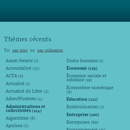
Thèmes récents
Tri
par titre
ou
par utilisation
Aaron Swartz
Droits humains
(1)
(1)
Accessibilité
Économie
(23)
(159)
ACTA
Économie sociale et
(5)
solidaire
(19)
Actualité
(1)
Écosystème numérique
Actualité du Libre
(3)
(9)
AdieuWindows
Éducation
(4)
(222)
Administrations et
Enshittification
(2)
collectivités
(244)
Entreprise
(100)
Algorithme
(8)
Entreprises
(69)
Aprilien
(7)
Environnement
(21)