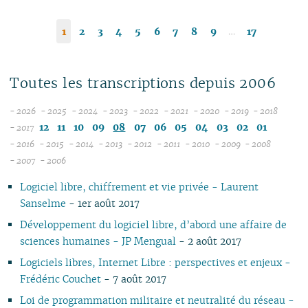
…
1
2
3
4
5
6
7
8
9
17
Toutes les transcriptions depuis 2006
- 2026
- 2025
- 2024
- 2023
- 2022
- 2021
- 2020
- 2019
- 2018
08
12
12
12
12
12
12
12
12
12
11
10
09
08
07
06
05
04
03
02
01
- 2017
07
11
11
11
11
11
11
11
11
- 2016
- 2015
- 2014
- 2013
- 2012
- 2011
- 2010
- 2009
- 2008
12
06
12
10
12
10
12
10
12
10
12
10
12
10
04
10
12
10
- 2007
- 2006
11
04
05
11
10
09
11
09
10
09
11
09
11
09
11
09
09
11
09
Logiciel libre, chiffrement et vie privée - Laurent
10
04
10
08
10
08
09
08
09
08
10
08
10
08
08
10
08
Sanselme
- 1er août 2017
09
03
09
07
09
07
08
07
08
07
09
07
09
07
07
06
07
08
02
08
06
08
06
04
06
07
06
08
06
08
06
06
01
06
Développement du logiciel libre, d’abord une affaire de
07
01
07
05
07
05
02
05
06
05
07
05
07
05
05
05
sciences humaines - JP Mengual
- 2 août 2017
06
06
04
06
04
04
04
04
06
04
06
04
04
04
Logiciels libres, Internet Libre : perspectives et enjeux -
05
05
03
04
03
03
03
03
05
03
05
03
03
03
Frédéric Couchet
- 7 août 2017
04
04
02
03
02
02
01
02
04
02
04
02
02
02
Loi de programmation militaire et neutralité du réseau -
03
03
01
02
01
01
01
03
01
03
01
01
01