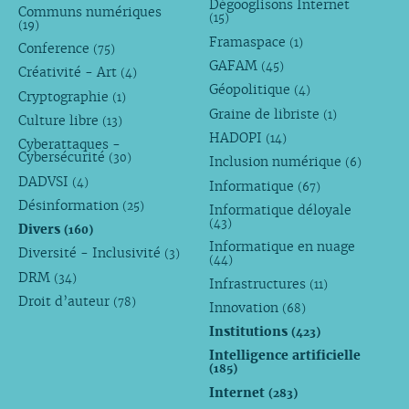
Dégooglisons Internet
Communs numériques
(15)
(19)
Framaspace
(1)
Conference
(75)
GAFAM
(45)
Créativité - Art
(4)
Géopolitique
(4)
Cryptographie
(1)
Graine de libriste
(1)
Culture libre
(13)
HADOPI
(14)
Cyberattaques -
Cybersécurité
(30)
Inclusion numérique
(6)
DADVSI
(4)
Informatique
(67)
Désinformation
(25)
Informatique déloyale
(43)
Divers
(160)
Informatique en nuage
Diversité - Inclusivité
(3)
(44)
DRM
(34)
Infrastructures
(11)
Droit d’auteur
(78)
Innovation
(68)
Institutions
(423)
Intelligence artificielle
(185)
Internet
(283)