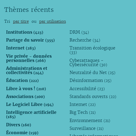
Thèmes récents
Tri
par titre
ou
par utilisation
Institutions
DRM
(423)
(34)
Partage du savoir
Recherche
(355)
(34)
Internet
Transition écologique
(283)
(33)
Vie privée - données
personnelles
Cyberattaques -
(266)
Cybersécurité
(30)
Administrations et
collectivités
Neutralité du Net
(244)
(25)
Éducation
Désinformation
(222)
(25)
Libre à vous !
Accessibilité
(210)
(23)
Associations
Standards ouverts
(200)
(22)
Le Logiciel Libre
Internet
(194)
(22)
Intelligence artificielle
Big Tech
(21)
(185)
Environnement
(21)
Divers
(160)
Surveillance
(21)
Économie
(159)