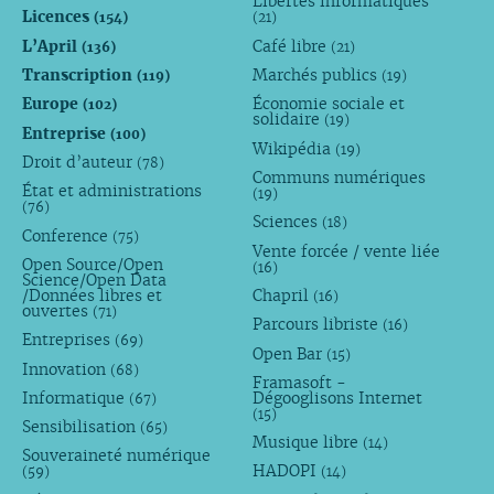
Libertés informatiques
Licences
(154)
(21)
L’April
Café libre
(136)
(21)
Transcription
Marchés publics
(119)
(19)
Europe
Économie sociale et
(102)
solidaire
(19)
Entreprise
(100)
Wikipédia
(19)
Droit d’auteur
(78)
Communs numériques
État et administrations
(19)
(76)
Sciences
(18)
Conference
(75)
Vente forcée / vente liée
Open Source/Open
(16)
Science/Open Data
/Données libres et
Chapril
(16)
ouvertes
(71)
Parcours libriste
(16)
Entreprises
(69)
Open Bar
(15)
Innovation
(68)
Framasoft -
Informatique
Dégooglisons Internet
(67)
(15)
Sensibilisation
(65)
Musique libre
(14)
Souveraineté numérique
HADOPI
(59)
(14)