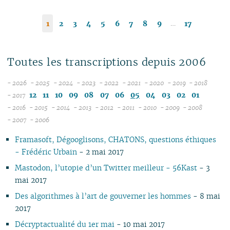
…
1
2
3
4
5
6
7
8
9
17
Toutes les transcriptions depuis 2006
- 2026
- 2025
- 2024
- 2023
- 2022
- 2021
- 2020
- 2019
- 2018
08
12
12
12
12
12
12
12
12
12
11
10
09
08
07
06
05
04
03
02
01
- 2017
07
11
11
11
11
11
11
11
11
- 2016
- 2015
- 2014
- 2013
- 2012
- 2011
- 2010
- 2009
- 2008
12
06
12
10
12
10
12
10
12
10
12
10
12
10
04
10
12
10
- 2007
- 2006
11
04
05
11
10
09
11
09
10
09
11
09
11
09
11
09
09
11
09
Framasoft, Dégooglisons, CHATONS, questions éthiques
10
04
10
08
10
08
09
08
09
08
10
08
10
08
08
10
08
- Frédéric Urbain
- 2 mai 2017
09
03
09
07
09
07
08
07
08
07
09
07
09
07
07
06
07
08
02
08
06
08
06
04
06
07
06
08
06
08
06
06
01
06
Mastodon, l’utopie d’un Twitter meilleur - 56Kast
- 3
07
01
07
05
07
05
02
05
06
05
07
05
07
05
05
05
mai 2017
06
06
04
06
04
04
04
04
06
04
06
04
04
04
Des algorithmes à l’art de gouverner les hommes
- 8 mai
05
05
03
04
03
03
03
03
05
03
05
03
03
03
2017
04
04
02
03
02
02
01
02
04
02
04
02
02
02
Décryptactualité du 1er mai
- 10 mai 2017
03
03
01
02
01
01
01
03
01
03
01
01
01