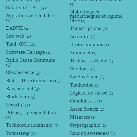
(1)
Créativité - Art
(4)
Bibliothèques,
Migration vers le Libre
médiathèques et logiciel
libre
(4)
(1)
DADVSI
Transcriptions
(4)
(1)
Site web
Actualité
(4)
(1)
Trad-GNU
Droits humains
(4)
(1)
Software Heritage
Framanet
(4)
(1)
Radio Cause Commune
Techno-fascisme
(1)
(3)
Windows
(1)
Obsolescence
(3)
Syndicalisme
(1)
Biais - Discrimination
(3)
Traduction
(1)
Rançongiciel
(3)
Logiciel de caisse
(1)
Blockchain
(3)
Candidats.fr
(1)
Sécurité
(3)
Aaron Swartz
(1)
Privacy - personal data
Métavers
(3)
(1)
Technosolutionnisme
Cryptographie
(3)
(1)
Podcasting
Raising awareness
(3)
(1)