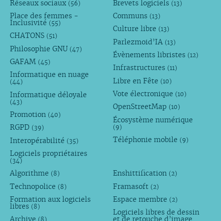
Réseaux sociaux
Brevets logiciels
(56)
(13)
Place des femmes -
Communs
(13)
Inclusivité
(55)
Culture libre
(13)
CHATONS
(51)
Parlezmoid’IA
(13)
Philosophie GNU
(47)
Évènements libristes
(12)
GAFAM
(45)
Infrastructures
(11)
Informatique en nuage
Libre en Fête
(10)
(44)
Vote électronique
Informatique déloyale
(10)
(43)
OpenStreetMap
(10)
Promotion
(40)
Écosystème numérique
RGPD
(9)
(39)
Téléphonie mobile
Interopérabilité
(9)
(35)
Logiciels propriétaires
(34)
Algorithme
Enshittification
(8)
(2)
Technopolice
Framasoft
(8)
(2)
Formation aux logiciels
Espace membre
(2)
libres
(8)
Logiciels libres de dessin
Archive
et de retouche d’image
(8)