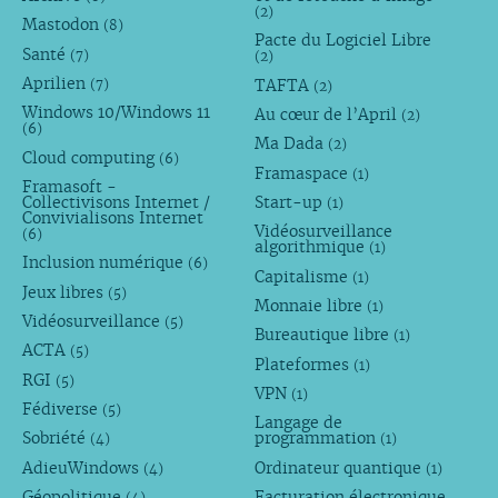
(2)
Mastodon
(8)
Pacte du Logiciel Libre
Santé
(7)
(2)
Aprilien
TAFTA
(7)
(2)
Windows 10/Windows 11
Au cœur de l’April
(2)
(6)
Ma Dada
(2)
Cloud computing
(6)
Framaspace
(1)
Framasoft -
Collectivisons Internet /
Start-up
(1)
Convivialisons Internet
Vidéosurveillance
(6)
algorithmique
(1)
Inclusion numérique
(6)
Capitalisme
(1)
Jeux libres
(5)
Monnaie libre
(1)
Vidéosurveillance
(5)
Bureautique libre
(1)
ACTA
(5)
Plateformes
(1)
RGI
(5)
VPN
(1)
Fédiverse
(5)
Langage de
Sobriété
programmation
(4)
(1)
AdieuWindows
Ordinateur quantique
(4)
(1)
Géopolitique
Facturation électronique
(4)