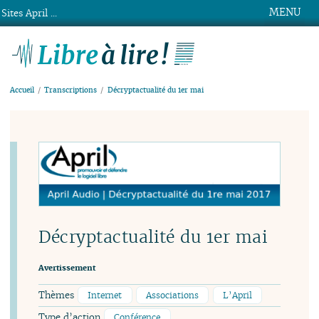
MENU
Sites April ...
Libre à lire !
Accueil
Transcriptions
Décryptactualité du 1er mai
Décryptactualité du 1er mai
Avertissement
Thèmes
Internet
Associations
L’April
Type d’action
Conférence