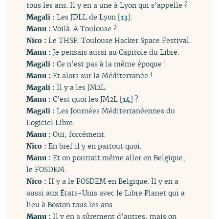
tous les ans. Il y en a une à Lyon qui s’appelle ?
Magali :
Les JDLL de Lyon
[
13
]
.
Manu :
Voilà. A Toulouse ?
Nico :
Le THSF. Toulouse Hacker Space Festival.
Manu :
Je pensais aussi au Capitole du Libre.
Magali :
Ce n’est pas à la même époque !
Manu :
Et alors sur la Méditerranée !
Magali :
Il y a les JM2L.
Manu :
C’est quoi les JM2L
[
14
]
?
Magali :
Les Journées Méditerranéennes du
Logiciel Libre.
Manu :
Oui, forcément.
Nico :
En bref il y en partout quoi.
Manu :
Et on pourrait même aller en Belgique,
le FOSDEM.
Nico :
II y a le FOSDEM en Belgique. Il y en a
aussi aux États-Unis avec le Libre Planet qui a
lieu à Boston tous les ans.
Manu :
Il y en a sûrement d’autres, mais on