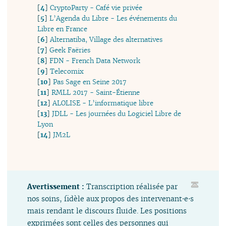
[
4
]
CryptoParty - Café vie privée
[
5
]
L’Agenda du Libre - Les événements du
Libre en France
[
6
]
Alternatiba, Village des alternatives
[
7
]
Geek Faëries
[
8
]
FDN - French Data Network
[
9
]
Telecomix
[
10
]
Pas Sage en Seine 2017
[
11
]
RMLL 2017 - Saint-Étienne
[
12
]
ALOLISE - L’informatique libre
[
13
]
JDLL - Les journées du Logiciel Libre de
Lyon
[
14
]
JM2L
Avertissement :
Transcription réalisée par
nos soins, fidèle aux propos des intervenant⋅e⋅s
mais rendant le discours fluide. Les positions
exprimées sont celles des personnes qui