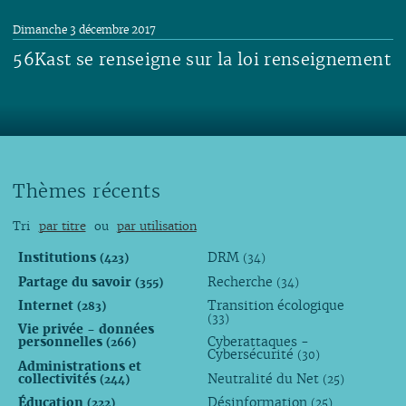
Lire
Dimanche 3 décembre 2017
56Kast se renseigne sur la loi renseignement
Lire
Thèmes récents
Tri
par titre
ou
par utilisation
Institutions
DRM
(423)
(34)
Partage du savoir
Recherche
(355)
(34)
Internet
Transition écologique
(283)
(33)
Vie privée - données
personnelles
Cyberattaques -
(266)
Cybersécurité
(30)
Administrations et
collectivités
Neutralité du Net
(244)
(25)
Éducation
Désinformation
(222)
(25)