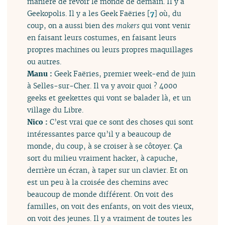
manière de revoir le monde de demain. Il y a
Geekopolis. Il y a les Geek Faëries
[
7
]
où, du
coup, on a aussi bien des
makers
qui vont venir
en faisant leurs costumes, en faisant leurs
propres machines ou leurs propres maquillages
ou autres.
Manu :
Geek Faëries, premier week-end de juin
à Selles-sur-Cher. Il va y avoir quoi ? 4000
geeks et geekettes qui vont se balader là, et un
village du Libre.
Nico :
C’est vrai que ce sont des choses qui sont
intéressantes parce qu’il y a beaucoup de
monde, du coup, à se croiser à se côtoyer. Ça
sort du milieu vraiment hacker, à capuche,
derrière un écran, à taper sur un clavier. Et on
est un peu à la croisée des chemins avec
beaucoup de monde différent. On voit des
familles, on voit des enfants, on voit des vieux,
on voit des jeunes. Il y a vraiment de toutes les