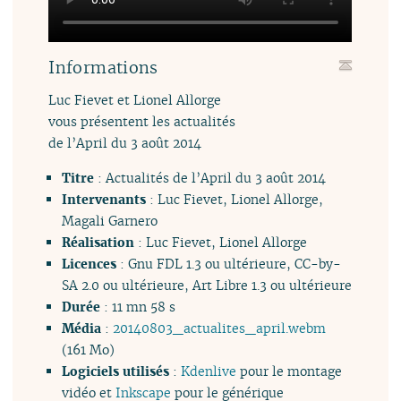
Informations
Luc Fievet et Lionel Allorge
vous présentent les actualités
de l’April du 3 août 2014
Titre
: Actualités de l’April du 3 août 2014
Intervenants
: Luc Fievet, Lionel Allorge,
Magali Garnero
Réalisation
: Luc Fievet, Lionel Allorge
Licences
: Gnu FDL 1.3 ou ultérieure, CC-by-
SA 2.0 ou ultérieure, Art Libre 1.3 ou ultérieure
Durée
: 11 mn 58 s
Média
:
20140803_actualites_april.webm
(161 Mo)
Logiciels utilisés
:
Kdenlive
pour le montage
vidéo et
Inkscape
pour le générique