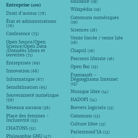
solidaire
(19)
Entreprise
(100)
Wikipédia
(19)
Droit d’auteur
(78)
Communs numériques
État et administrations
(19)
(76)
Sciences
(18)
Conference
(75)
Vente forcée / vente liée
Open Source/Open
(16)
Science/Open Data
/Données libres et
Chapril
(16)
ouvertes
(71)
Parcours libriste
(16)
Entreprises
(69)
Open Bar
(15)
Innovation
(68)
Framasoft -
Informatique
Dégooglisons Internet
(67)
(15)
Sensibilisation
(65)
Musique libre
(14)
Souveraineté numérique
HADOPI
(59)
(14)
Réseaux sociaux
Brevets logiciels
(56)
(13)
Place des femmes -
Communs
(13)
Inclusivité
(55)
Culture libre
(13)
CHATONS
(51)
Parlezmoid’IA
(13)
Philosophie GNU
(47)