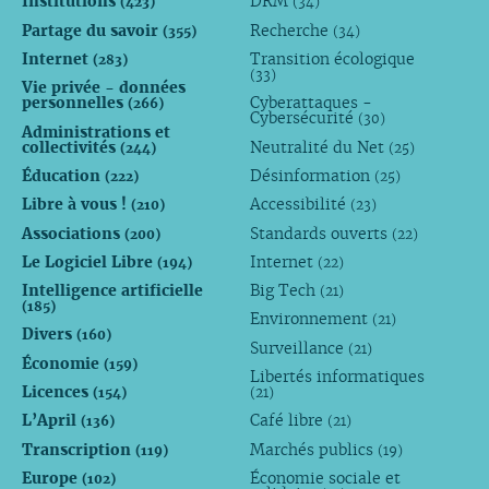
Institutions
DRM
(423)
(34)
Partage du savoir
Recherche
(355)
(34)
Internet
Transition écologique
(283)
(33)
Vie privée - données
personnelles
Cyberattaques -
(266)
Cybersécurité
(30)
Administrations et
collectivités
Neutralité du Net
(244)
(25)
Éducation
Désinformation
(222)
(25)
Libre à vous !
Accessibilité
(210)
(23)
Associations
Standards ouverts
(200)
(22)
Le Logiciel Libre
Internet
(194)
(22)
Intelligence artificielle
Big Tech
(21)
(185)
Environnement
(21)
Divers
(160)
Surveillance
(21)
Économie
(159)
Libertés informatiques
Licences
(154)
(21)
L’April
Café libre
(136)
(21)
Transcription
Marchés publics
(119)
(19)
Europe
Économie sociale et
(102)