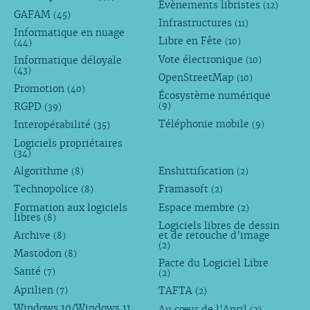
Évènements libristes
(12)
GAFAM
(45)
Infrastructures
(11)
Informatique en nuage
Libre en Fête
(10)
(44)
Vote électronique
Informatique déloyale
(10)
(43)
OpenStreetMap
(10)
Promotion
(40)
Écosystème numérique
RGPD
(9)
(39)
Téléphonie mobile
Interopérabilité
(9)
(35)
Logiciels propriétaires
(34)
Algorithme
Enshittification
(8)
(2)
Technopolice
Framasoft
(8)
(2)
Formation aux logiciels
Espace membre
(2)
libres
(8)
Logiciels libres de dessin
Archive
et de retouche d’image
(8)
(2)
Mastodon
(8)
Pacte du Logiciel Libre
Santé
(7)
(2)
Aprilien
TAFTA
(7)
(2)
Windows 10/Windows 11
Au cœur de l’April
(2)