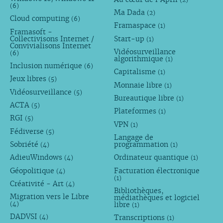
(6)
Ma Dada
(2)
Cloud computing
(6)
Framaspace
(1)
Framasoft -
Collectivisons Internet /
Start-up
(1)
Convivialisons Internet
Vidéosurveillance
(6)
algorithmique
(1)
Inclusion numérique
(6)
Capitalisme
(1)
Jeux libres
(5)
Monnaie libre
(1)
Vidéosurveillance
(5)
Bureautique libre
(1)
ACTA
(5)
Plateformes
(1)
RGI
(5)
VPN
(1)
Fédiverse
(5)
Langage de
Sobriété
programmation
(4)
(1)
AdieuWindows
Ordinateur quantique
(4)
(1)
Géopolitique
Facturation électronique
(4)
(1)
Créativité - Art
(4)
Bibliothèques,
Migration vers le Libre
médiathèques et logiciel
libre
(4)
(1)
DADVSI
Transcriptions
(4)
(1)