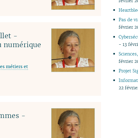
février 2
04
Heartblee
03
Pas de vi
02
février 2
01
llet -
Cybersécu
du numérique
- 13 févr
Sciences,
février 2
es métiers et
Projet S
Informat
22 févrie
emmes -