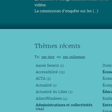
vidéos.
La commission d’enquête sur les (…)
Thèmes récents
Tri
par titre
ou
par utilisation
Aaron Swartz
Droi
(1)
Accessibilité
Écon
(23)
ACTA
Écono
(5)
Actualité
Écos
(1)
Actualité du Libre
Éduc
(3)
AdieuWindows
Enshi
(4)
Administrations et collectivités
Entr
(244)
Entr