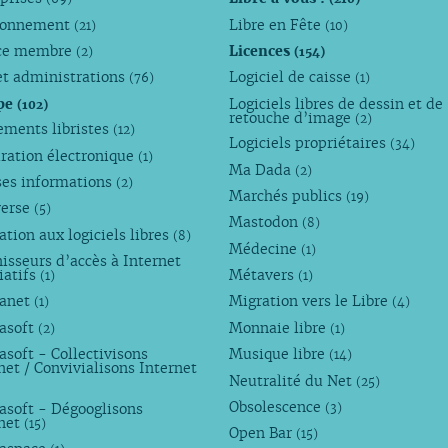
ronnement
Libre en Fête
(21)
(10)
ce membre
Licences
(2)
(154)
et administrations
Logiciel de caisse
(76)
(1)
pe
Logiciels libres de dessin et de
(102)
retouche d’image
(2)
ements libristes
(12)
Logiciels propriétaires
(34)
ration électronique
(1)
Ma Dada
(2)
ses informations
(2)
Marchés publics
(19)
verse
(5)
Mastodon
(8)
tion aux logiciels libres
(8)
Médecine
(1)
isseurs d’accès à Internet
iatifs
Métavers
(1)
(1)
anet
Migration vers le Libre
(1)
(4)
asoft
Monnaie libre
(2)
(1)
soft - Collectivisons
Musique libre
(14)
net / Convivialisons Internet
Neutralité du Net
(25)
Obsolescence
asoft - Dégooglisons
(3)
rnet
(15)
Open Bar
(15)