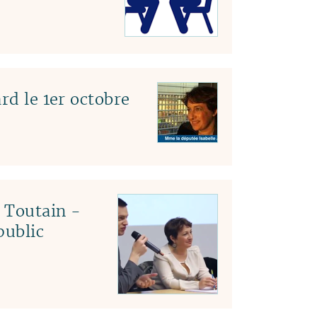
rd le 1er octobre
c Toutain -
public