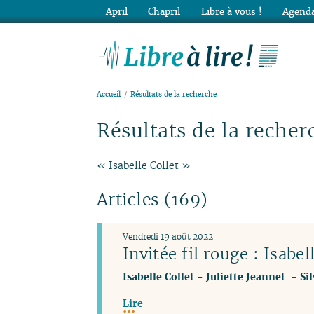
April
Chapril
Libre à vous !
Agenda
Lib
Accueil
Résultats de la recherche
Résultats de la recher
« Isabelle Collet »
Articles (169)
Vendredi 19 août 2022
Invitée fil rouge : Isabel
Isabelle Collet
-
Juliette Jeannet
-
Si
Lire