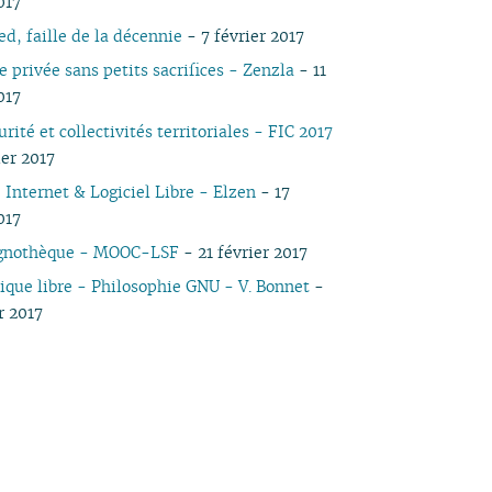
017
03
05
03
05
03
04
03
03
03
03
05
03
05
d, faille de la décennie
- 7 février 2017
02
04
02
04
02
03
02
02
01
02
04
02
04
e privée sans petits sacrifices - Zenzla
- 11
01
03
01
03
01
02
01
01
01
03
01
03
017
02
02
02
01
01
rité et collectivités territoriales - FIC 2017
ier 2017
 Internet & Logiciel Libre - Elzen
- 17
017
ignothèque - MOOC-LSF
- 21 février 2017
ique libre - Philosophie GNU - V. Bonnet
-
r 2017