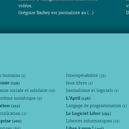
vidéos.
v
Grégoire Barbey est journaliste au (…)
D
ts humains
Interopérabilité
(1)
(35)
omie
Jeux libres
(159)
(5)
mie sociale et solidaire
Journalisme et logiciels
(19)
(1)
ystème numérique
L’April
(9)
(136)
ation
Langage de programmation
(222)
(1)
ttification
Le Logiciel Libre
(2)
(194)
eprise
Libertés informatiques
(100)
(21)
eprises
Libre à vous !
(69)
(210)