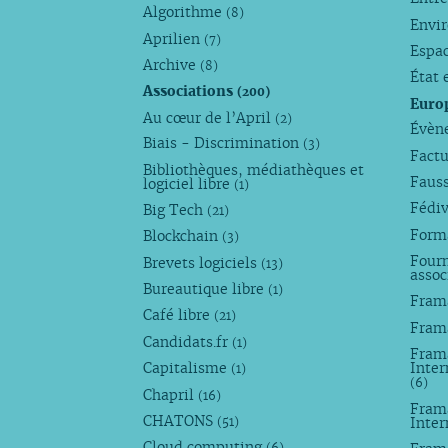
Algorithme
(8)
Envi
Aprilien
(7)
Espa
Archive
(8)
État 
Associations
(200)
Euro
Au cœur de l’April
(2)
Évèn
Biais - Discrimination
(3)
Factu
Bibliothèques, médiathèques et
Faus
logiciel libre
(1)
Fédi
Big Tech
(21)
Forma
Blockchain
(3)
Fourn
Brevets logiciels
(13)
assoc
Bureautique libre
(1)
Fram
Café libre
(21)
Fram
Candidats.fr
(1)
Frama
Capitalisme
Inter
(1)
(6)
Chapril
(16)
Fram
CHATONS
Inte
(51)
Cloud computing
(6)