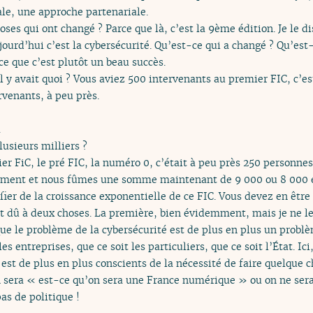
ale, une approche partenariale.
oses qui ont changé ? Parce que là, c’est la 9ème édition. Je le di
jourd’hui c’est la cybersécurité. Qu’est-ce qui a changé ? Qu’est
ce que c’est plutôt un beau succès.
 y avait quoi ? Vous aviez 500 intervenants au premier FIC, c’es
venants, à peu près.
.
lusieurs milliers ?
r FiC, le pré FIC, la numéro 0, c’était à peu près 250 personnes.
ent et nous fûmes une somme maintenant de 9 000 ou 8 000 en a
ier de la croissance exponentielle de ce FIC. Vous devez en être
t dû à deux choses. La première, bien évidemment, mais je ne le d
que le problème de la cybersécurité est de plus en plus un prob
es entreprises, que ce soit les particuliers, que ce soit l’État. Ic
st de plus en plus conscients de la nécessité de faire quelque c
n sera « est-ce qu’on sera une France numérique » ou on ne sera p
pas de politique !