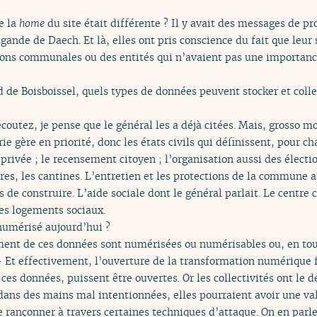
e la
home
du site était différente ? Il y avait des messages de pr
ande de Daech. Et là, elles ont pris conscience du fait que leur 
tions communales ou des entités qui n’avaient pas une importanc
 de Boisboissel, quels types de données peuvent stocker et colle
coutez, je pense que le général les a déjà citées. Mais, grosso 
e gère en priorité, donc les états civils qui définissent, pour c
rivée ; le recensement citoyen ; l’organisation aussi des électio
es, les cantines. L’entretien et les protections de la commune au
s de construire. L’aide sociale dont le général parlait. Le centr
des logements sociaux.
numérisé aujourd’hui ?
t de ces données sont numérisées ou numérisables ou, en tout 
t effectivement, l’ouverture de la transformation numérique fai
ces données, puissent être ouvertes. Or les collectivités ont le 
, dans des mains mal intentionnées, elles pourraient avoir une v
 rançonner à travers certaines techniques d’attaque. On en parle