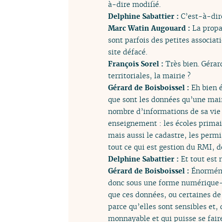
à-dire modifié.
Delphine Sabattier :
C’est-à-dir
Marc Watin Augouard :
La propag
sont parfois des petites associa
site défacé.
François Sorel :
Très bien. Gérard
territoriales, la mairie ?
Gérard de Boisboissel :
Eh bien é
que sont les données qu’une mairi
nombre d’informations de sa vie p
enseignement : les écoles primair
mais aussi le cadastre, les permi
tout ce qui est gestion du RMI, 
Delphine Sabattier :
Et tout est 
Gérard de Boisboissel :
Énormémen
donc sous une forme numérique- E
que ces données, ou certaines de 
parce qu’elles sont sensibles et
monnayable et qui puisse se faire