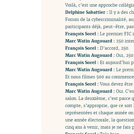
Voilà, c’est une approche collégi
Delphine Sabattier :
Il y a des ch
Forum de la cybercriminalité, au
participants déjà, peut-être, par
François Sorel :
Le premier FIC il
Marc Watin Augouard :
250 inter
François Sorel :
D’accord, 250.
Marc Watin Augouard :
Oui, 250
François Sorel :
Et aujourd’hui p
Marc Watin Augouard :
Le premie
Et nous fûmes 500 au commencem
François Sorel :
Vous devez être f
Marc Watin Augouard :
Oui. C’es
salon. La deuxième, c’est parce 
compte, s’approprie, que ce soit l
représentées et chaque année on e
une année électorale, la questio
cinq ans à venir, mais je ne fais 