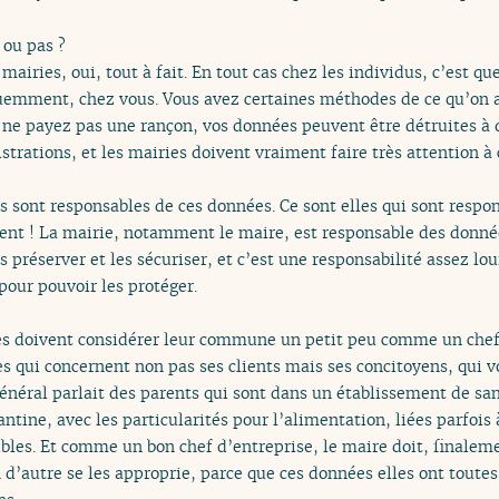
 ou pas ?
mairies, oui, tout à fait. En tout cas chez les individus, c’est qu
uemment, chez vous. Vous avez certaines méthodes de ce qu’on 
s ne payez pas une rançon, vos données peuvent être détruites à 
strations, et les mairies doivent vraiment faire très attention 
s sont responsables de ces données. Ce sont elles qui sont respo
t ! La mairie, notamment le maire, est responsable des données 
es préserver et les sécuriser, et c’est une responsabilité assez lo
pour pouvoir les protéger.
es doivent considérer leur commune un petit peu comme un chef 
es qui concernent non pas ses clients mais ses concitoyens, qui 
énéral parlait des parents qui sont dans un établissement de sant
ntine, avec les particularités pour l’alimentation, liées parfois 
les. Et comme un bon chef d’entreprise, le maire doit, finalem
 d’autre se les approprie, parce que ces données elles ont toutes