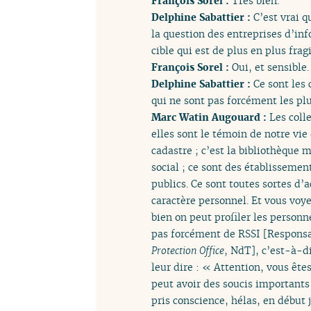
François Sorel :
Très bien.
Delphine Sabattier :
C’est vrai q
la question des entreprises d’inf
cible qui est de plus en plus fragi
François Sorel :
Oui, et sensible.
Delphine Sabattier :
Ce sont les 
qui ne sont pas forcément les pl
Marc Watin Augouard :
Les colle
elles sont le témoin de notre vi
cadastre ; c’est la bibliothèque 
social ; ce sont des établissemen
publics. Ce sont toutes sortes d
caractère personnel. Et vous voye
bien on peut profiler les personn
pas forcément de RSSI [Responsab
Protection Office
, NdT], c’est-à-di
leur dire : « Attention, vous êt
peut avoir des soucis importants
pris conscience, hélas, en début 