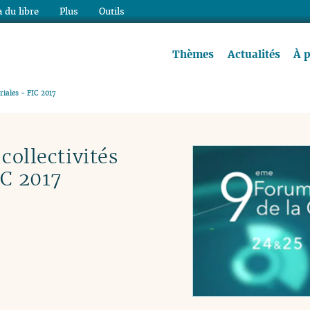
 du libre
Plus
Outils
re à lire !
Thèmes
Actualités
À 
oriales - FIC 2017
collectivités
IC 2017