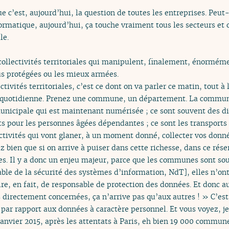
ue c’est, aujourd’hui, la question de toutes les entreprises. Peut
ormatique, aujourd’hui, ça touche vraiment tous les secteurs et 
le.
collectivités territoriales qui manipulent, finalement, énormém
us protégées ou les mieux armées.
ctivités territoriales, c’est ce dont on va parler ce matin, tout à 
e quotidienne. Prenez une commune, un département. La commune c’
municipale qui est maintenant numérisée ; ce sont souvent des di
ts pour les personnes âgées dépendantes ; ce sont les transports s
’activités qui vont glaner, à un moment donné, collecter vos do
z bien que si on arrive à puiser dans cette richesse, dans ce rése
es. Il y a donc un enjeu majeur, parce que les communes sont souv
le de la sécurité des systèmes d’information, NdT], elles n’on
re, en fait, de responsable de protection des données. Et donc a
es directement concernées, ça n’arrive pas qu’aux autres ! » C’e
 par rapport aux données à caractère personnel. Et vous voyez, 
janvier 2015, après les attentats à Paris, eh bien 19 000 commune