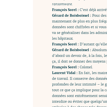
ransomware
.
François Sorel :
C’est déjà arrivé
Gérard de Boisboissel :
Pour des 
maintenant de plus en plus fréq
données sont chiffrées et si vou
va se généraliser dans les admini
les hôpitaux.
François Sorel :
D’autant qu’elle
Gérard de Boisboissel :
Absolumen
d’abord un devoir de, à la fois, l
ça, il doit se donner des moyens 
François Sorel :
Colonel.
Laurent Vidal :
En fait, les mair
de travail. Il conserve des donné
profondes de leur intimité – le g
tout ce que ça implique pour la ca
données sont extrêmement sensib
interdire ou éviter que quelqu’un