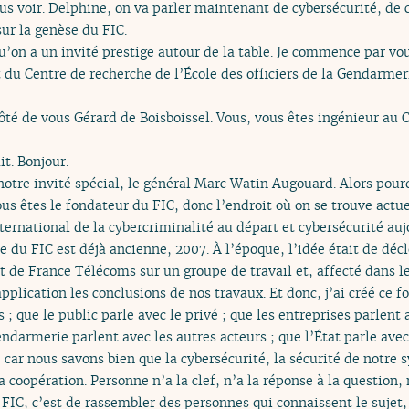
us voir. Delphine, on va parler maintenant de cybersécurité, de co
ur la genèse du FIC.
u’on a un invité prestige autour de la table. Je commence par vo
t du Centre de recherche de l’École des officiers de la Gendarmer
ôté de vous Gérard de Boisboissel. Vous, vous êtes ingénieur au 
it. Bonjour.
notre invité spécial, le général Marc Watin Augouard. Alors pourq
us êtes le fondateur du FIC, donc l’endroit où on se trouve act
rnational de la cybercriminalité au départ et cybersécurité auj
e du FIC est déjà ancienne, 2007. À l’époque, l’idée était de décl
t de France Télécoms sur un groupe de travail et, affecté dans le N
lication les conclusions de nos travaux. Et donc, j’ai créé ce f
 ; que le public parle avec le privé ; que les entreprises parlent 
endarmerie parlent avec les autres acteurs ; que l’État parle avec l
 car nous savons bien que la cybersécurité, la sécurité de notre 
 coopération. Personne n’a la clef, n’a la réponse à la question
le FIC, c’est de rassembler des personnes qui connaissent le suje