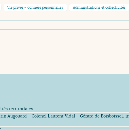
Vie privée - données personnelles
Administrations et collectivités
ités territoriales
in Augouard - Colonel Laurent Vidal - Gérard de Boisboissel, i