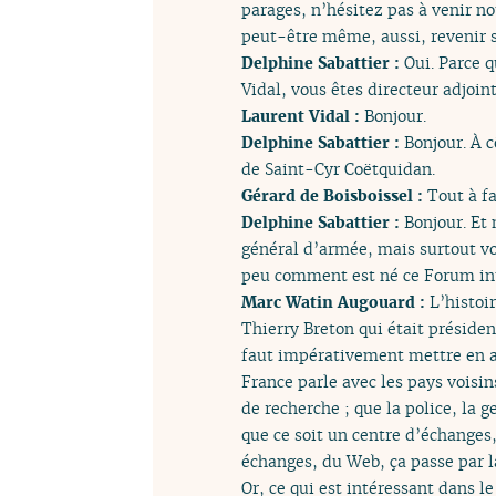
parages, n’hésitez pas à venir no
peut-être même, aussi, revenir s
Delphine Sabattier :
Oui. Parce q
Vidal, vous êtes directeur adjoin
Laurent Vidal :
Bonjour.
Delphine Sabattier :
Bonjour. À c
de Saint-Cyr Coëtquidan.
Gérard de Boisboissel :
Tout à fa
Delphine Sabattier :
Bonjour. Et 
général d’armée, mais surtout vo
peu comment est né ce Forum inte
Marc Watin Augouard :
L’histoir
Thierry Breton qui était présiden
faut impérativement mettre en app
France parle avec les pays voisins
de recherche ; que la police, la g
que ce soit un centre d’échanges,
échanges, du Web, ça passe par la
Or, ce qui est intéressant dans 