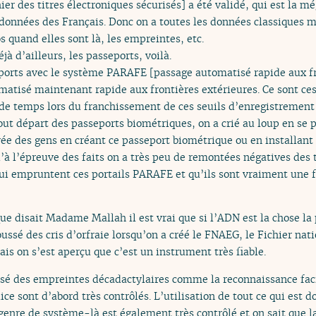
chier des titres électroniques sécurisés] a été validé, qui est la 
données des Français. Donc on a toutes les données classiques ma
 quand elles sont là, les empreintes, etc.
éjà d’ailleurs, les passeports, voilà.
ports avec le système PARAFE [passage automatisé rapide aux fr
matisé maintenant rapide aux frontières extérieures. Ce sont ce
e temps lors du franchissement de ces seuils d’enregistrement 
out départ des passeports biométriques, on a crié au loup en se p
ivée des gens en créant ce passeport biométrique ou en installan
’à l’épreuve des faits on a très peu de remontées négatives des 
i empruntent ces portails PARAFE et qu’ils sont vraiment une fl
e disait Madame Mallah il est vrai que si l’ADN est la chose la p
ussé des cris d’orfraie lorsqu’on a créé le FNAEG, le Fichier na
ais on s’est aperçu que c’est un instrument très fiable.
atisé des empreintes décadactylaires comme la reconnaissance fa
ice sont d’abord très contrôlés. L’utilisation de tout ce qui est 
 genre de système-là est également très contrôlé et on sait que l