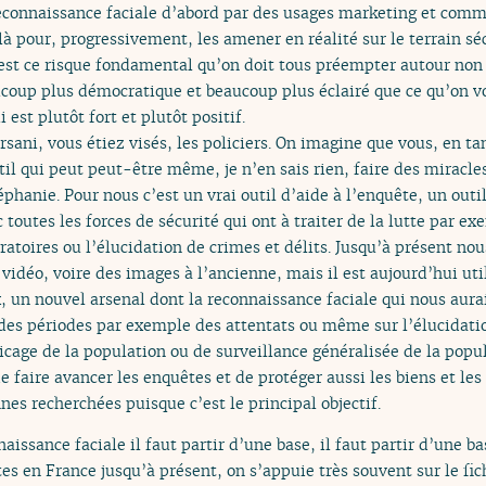
reconnaissance faciale d’abord par des usages marketing et comm
pour, progressivement, les amener en réalité sur le terrain sécu
’est ce risque fondamental qu’on doit tous préempter autour non
coup plus démocratique et beaucoup plus éclairé que ce qu’on vo
 est plutôt fort et plutôt positif.
rsani, vous étiez visés, les policiers. On imagine que vous, en ta
til qui peut peut-être même, je n’en sais rien, faire des miracle
éphanie. Pour nous c’est un vrai outil d’aide à l’enquête, un outi
toutes les forces de sécurité qui ont à traiter de la lutte par e
gratoires ou l’élucidation de crimes et délits. Jusqu’à présent no
vidéo, voire des images à l’ancienne, mais il est aujourd’hui uti
, un nouvel arsenal dont la reconnaissance faciale qui nous aura
 des périodes par exemple des attentats ou même sur l’élucidatio
licage de la population ou de surveillance généralisée de la popul
e faire avancer les enquêtes et de protéger aussi les biens et le
es recherchées puisque c’est le principal objectif.
aissance faciale il faut partir d’une base, il faut partir d’une b
es en France jusqu’à présent, on s’appuie très souvent sur le fi