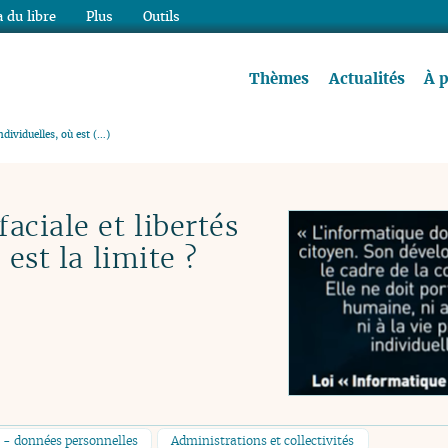
 du libre
Plus
Outils
re à lire !
Thèmes
Actualités
À 
ndividuelles, où est (…)
aciale et libertés
 est la limite ?
e - données personnelles
Administrations et collectivités