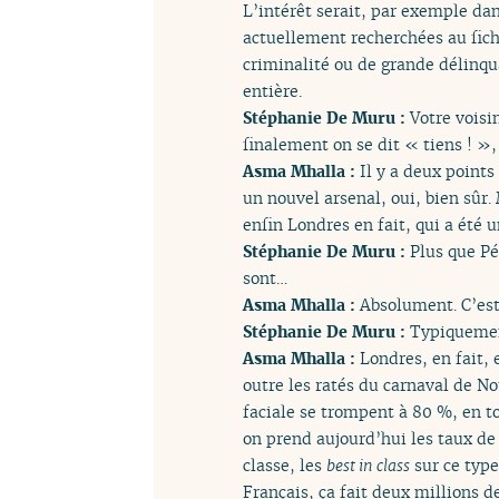
L’intérêt serait, par exemple da
actuellement recherchées au fich
criminalité ou de grande délinqua
entière.
Stéphanie De Muru :
Votre voisi
finalement on se dit « tiens ! »,
Asma Mhalla :
Il y a deux points
un nouvel arsenal, oui, bien sûr.
enfin Londres en fait, qui a été 
Stéphanie De Muru :
Plus que Pé
sont…
Asma Mhalla :
Absolument. C’est 
Stéphanie De Muru :
Typiquement
Asma Mhalla :
Londres, en fait, 
outre les ratés du carnaval de No
faciale se trompent à 80 %, en t
on prend aujourd’hui les taux de 
classe, les
best in class
sur ce type
Français, ça fait deux millions d