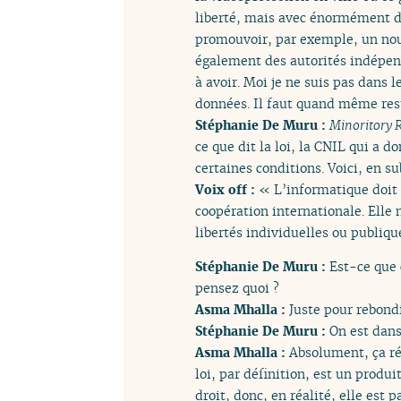
liberté, mais avec énormément de
promouvoir, par exemple, un nouve
également des autorités indépend
à avoir. Moi je ne suis pas dans 
données. Il faut quand même rester
Stéphanie De Muru :
Minoritory 
ce que dit la loi, la CNIL qui a 
certaines conditions. Voici, en su
Voix off :
« L’informatique doit 
coopération internationale. Elle 
libertés individuelles ou publiqu
Stéphanie De Muru :
Est-ce que 
pensez quoi ?
Asma Mhalla :
Juste pour rebondi
Stéphanie De Muru :
On est dan
Asma Mhalla :
Absolument, ça ré
loi, par définition, est un produi
droit, donc, en réalité, elle est 