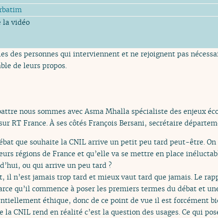
rbatim
 la vidéo
es des personnes qui interviennent et ne rejoignent pas nécessai
ble de leurs propos.
battre nous sommes avec Asma Mhalla spécialiste des enjeux éc
sur RT France. À ses côtés François Bersani, secrétaire départem
bat que souhaite la CNIL arrive un petit peu tard peut-être. On 
ieurs régions de France et qu’elle va se mettre en place inélucta
’hui, ou qui arrive un peu tard ?
t, il n’est jamais trop tard et mieux vaut tard que jamais. Le rap
arce qu’il commence à poser les premiers termes du débat et u
entiellement éthique, donc de ce point de vue il est forcément bi
 la CNIL rend en réalité c’est la question des usages. Ce qui po