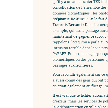
qu’il y a un an le fichier TES [fi
consolidation de l’ensemble des 
données biométriques : les photos
Stéphanie De Muru :
On le fait d
François Bersani :
Dans les aéro
exemple, qui est le passage auto
maintenant de gagner beaucoup d
rappelons, lorsqu’on a parlé au t
intrusion terrible dans la vie pr
PARAFE. En fait, on s’aperçoit qu
biométriques ou des personnes qu
passages aux frontières.
Pour rebondir également sur ce qu
a aussi connu des gens qui ont po
on criait également au flicage, m
Il est vrai que le fichier autom
d’erreur, mais les services de pol
la vidéoprotection en ville où ce