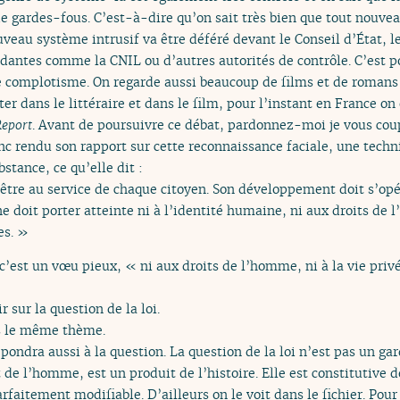
 gardes-fous. C’est-à-dire qu’on sait très bien que tout nouveau
au système intrusif va être déféré devant le Conseil d’État, le 
antes comme la CNIL ou d’autres autorités de contrôle. C’est pou
le complotisme. On regarde aussi beaucoup de films et de romans 
 dans le littéraire et dans le film, pour l’instant en France on e
Report
. Avant de poursuivre ce débat, pardonnez-moi je vous coup
donc rendu son rapport sur cette reconnaissance faciale, une tech
bstance, ce qu’elle dit :
être au service de chaque citoyen. Son développement doit s’opér
ne doit porter atteinte ni à l’identité humaine, ni aux droits de l
es. »
c’est un vœu pieux, « ni aux droits de l’homme, ni à la vie pri
r sur la question de la loi.
s le même thème.
pondra aussi à la question. La question de la loi n’est pas un g
t de l’homme, est un produit de l’histoire. Elle est constitutive 
parfaitement modifiable. D’ailleurs on le voit dans le fichier. Pour 