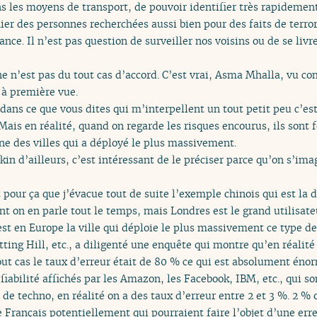
ns les moyens de transport, de pouvoir identifier très rapidemen
ier des personnes recherchées aussi bien pour des faits de terro
nce. Il n’est pas question de surveiller nos voisins ou de se livre
ne n’est pas du tout cas d’accord. C’est vrai, Asma Mhalla, vu c
 à première vue.
 dans ce que vous dites qui m’interpellent un tout petit peu c’est 
 Mais en réalité, quand on regarde les risques encourus, ils son
une des villes qui a déployé le plus massivement.
kin d’ailleurs, c’est intéressant de le préciser parce qu’on s’ima
pour ça que j’évacue tout de suite l’exemple chinois qui est la 
 on en parle tout le temps, mais Londres est le grand utilisate
est en Europe la ville qui déploie le plus massivement ce type d
tting Hill, etc., a diligenté une enquête qui montre qu’en réalité
out cas le taux d’erreur était de 80 % ce qui est absolument éno
fiabilité affichés par les Amazon, les Facebook, IBM, etc., qui so
 de techno, en réalité on a des taux d’erreur entre 2 et 3 %. 2 %
e Français potentiellement qui pourraient faire l’objet d’une err