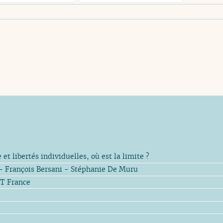
et libertés individuelles, où est la limite ?
 François Bersani - Stéphanie De Muru
T France