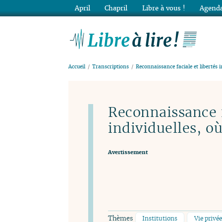
April
Chapril
Libre à vous !
Agenda
Lib
Accueil
Transcriptions
Reconnaissance faciale et libertés i
Reconnaissance f
individuelles, où
Avertissement
Thèmes
Institutions
Vie privé