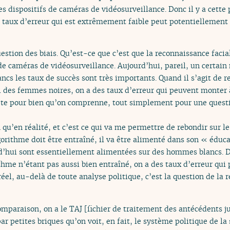
les dispositifs de caméras de vidéosurveillance. Donc il y a cette
n taux d’erreur qui est extrêmement faible peut potentiellement 
question des biais. Qu’est-ce que c’est que la reconnaissance facia
 de caméras de vidéosurveillance. Aujourd’hui, pareil, un certa
cs les taux de succès sont très importants. Quand il s’agit de 
ri des femmes noires, on a des taux d’erreur qui peuvent monter 
ête pour bien qu’on comprenne, tout simplement pour une questi
qu’en réalité, et c’est ce qui va me permettre de rebondir sur le 
orithme doit être entraîné, il va être alimenté dans son « éduca
d’hui sont essentiellement alimentées sur des hommes blancs.
thme n’étant pas aussi bien entraîné, on a des taux d’erreur qui
 réel, au-delà de toute analyse politique, c’est la question de l
omparaison, on a le TAJ [fichier de traitement des antécédents jud
ar petites briques qu’on voit, en fait, le système politique de la