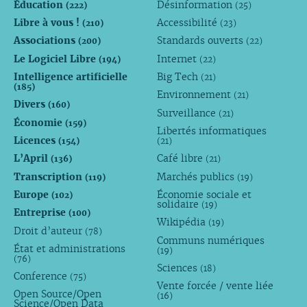
Éducation
Désinformation
(222)
(25)
Libre à vous !
Accessibilité
(210)
(23)
Associations
Standards ouverts
(200)
(22)
Le Logiciel Libre
Internet
(194)
(22)
Intelligence artificielle
Big Tech
(21)
(185)
Environnement
(21)
Divers
(160)
Surveillance
(21)
Économie
(159)
Libertés informatiques
Licences
(154)
(21)
L’April
Café libre
(136)
(21)
Transcription
Marchés publics
(119)
(19)
Europe
Économie sociale et
(102)
solidaire
(19)
Entreprise
(100)
Wikipédia
(19)
Droit d’auteur
(78)
Communs numériques
État et administrations
(19)
(76)
Sciences
(18)
Conference
(75)
Vente forcée / vente liée
Open Source/Open
(16)
Science/Open Data