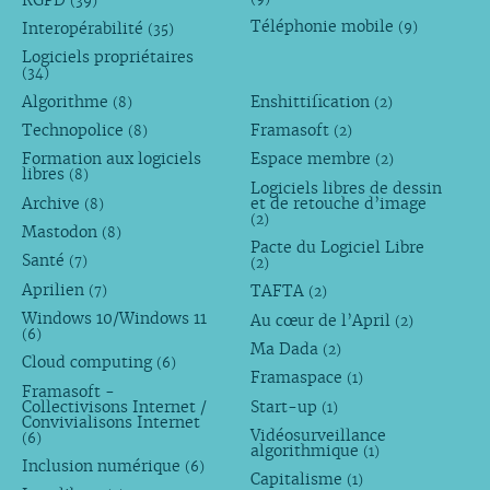
(39)
Téléphonie mobile
Interopérabilité
(9)
(35)
Logiciels propriétaires
(34)
Algorithme
Enshittification
(8)
(2)
Technopolice
Framasoft
(8)
(2)
Formation aux logiciels
Espace membre
(2)
libres
(8)
Logiciels libres de dessin
Archive
et de retouche d’image
(8)
(2)
Mastodon
(8)
Pacte du Logiciel Libre
Santé
(7)
(2)
Aprilien
TAFTA
(7)
(2)
Windows 10/Windows 11
Au cœur de l’April
(2)
(6)
Ma Dada
(2)
Cloud computing
(6)
Framaspace
(1)
Framasoft -
Collectivisons Internet /
Start-up
(1)
Convivialisons Internet
Vidéosurveillance
(6)
algorithmique
(1)
Inclusion numérique
(6)
Capitalisme
(1)