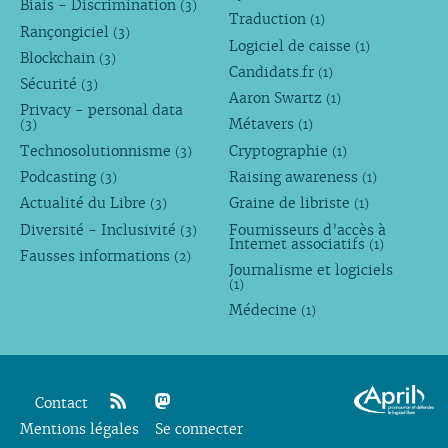
Biais - Discrimination
(3)
Traduction
(1)
Rançongiciel
(3)
Logiciel de caisse
(1)
Blockchain
(3)
Candidats.fr
(1)
Sécurité
(3)
Aaron Swartz
(1)
Privacy - personal data
Métavers
(3)
(1)
Technosolutionnisme
Cryptographie
(3)
(1)
Podcasting
Raising awareness
(3)
(1)
Actualité du Libre
Graine de libriste
(3)
(1)
Diversité - Inclusivité
Fournisseurs d’accès à
(3)
Internet associatifs
(1)
Fausses informations
(2)
Journalisme et logiciels
(1)
Médecine
(1)
Contact
Mentions légales
rss
mastodon
Se connecter