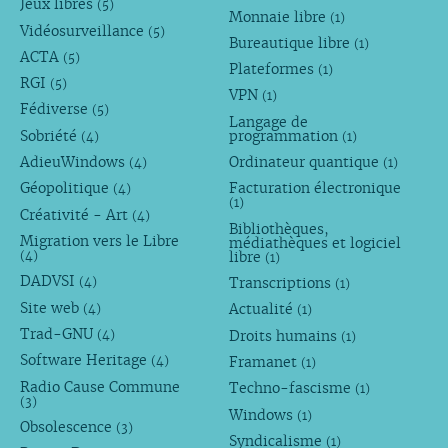
Jeux libres
(5)
Monnaie libre
(1)
Vidéosurveillance
(5)
Bureautique libre
(1)
ACTA
(5)
Plateformes
(1)
RGI
(5)
VPN
(1)
Fédiverse
(5)
Langage de
Sobriété
programmation
(4)
(1)
AdieuWindows
Ordinateur quantique
(4)
(1)
Géopolitique
Facturation électronique
(4)
(1)
Créativité - Art
(4)
Bibliothèques,
Migration vers le Libre
médiathèques et logiciel
libre
(4)
(1)
DADVSI
Transcriptions
(4)
(1)
Site web
Actualité
(4)
(1)
Trad-GNU
Droits humains
(4)
(1)
Software Heritage
Framanet
(4)
(1)
Radio Cause Commune
Techno-fascisme
(1)
(3)
Windows
(1)
Obsolescence
(3)
Syndicalisme
(1)