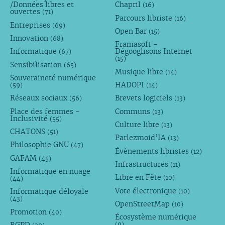
/Données libres et
Chapril
(16)
ouvertes
(71)
Parcours libriste
(16)
Entreprises
(69)
Open Bar
(15)
Innovation
(68)
Framasoft -
Informatique
Dégooglisons Internet
(67)
(15)
Sensibilisation
(65)
Musique libre
(14)
Souveraineté numérique
HADOPI
(59)
(14)
Réseaux sociaux
Brevets logiciels
(56)
(13)
Place des femmes -
Communs
(13)
Inclusivité
(55)
Culture libre
(13)
CHATONS
(51)
Parlezmoid’IA
(13)
Philosophie GNU
(47)
Évènements libristes
(12)
GAFAM
(45)
Infrastructures
(11)
Informatique en nuage
Libre en Fête
(10)
(44)
Vote électronique
Informatique déloyale
(10)
(43)
OpenStreetMap
(10)
Promotion
(40)
Écosystème numérique
RGPD
(9)