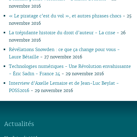
01
02
02
novembre 2016
01
« Le piratage c’est du vol », et autres phrases chocs
- 25
novembre 2016
La trépidante histoire du droit d’auteur - La crise
- 26
novembre 2016
Révélations Snowden : ce que ça change pour vous -
Laure Bétaille
- 27 novembre 2016
Technologies numériques - Une Révolution envahissante
- Éric Sadin - France 24
- 29 novembre 2016
Interview d’Axelle Lemaire et de Jean-Luc Beylat -
POSS2016
- 29 novembre 2016
Actualités