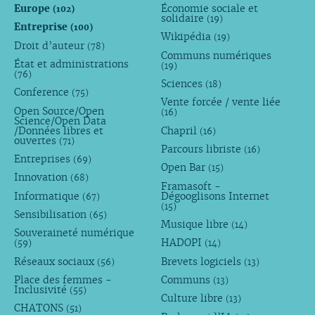
Europe
Économie sociale et
(102)
solidaire
(19)
Entreprise
(100)
Wikipédia
(19)
Droit d’auteur
(78)
Communs numériques
État et administrations
(19)
(76)
Sciences
(18)
Conference
(75)
Vente forcée / vente liée
Open Source/Open
(16)
Science/Open Data
/Données libres et
Chapril
(16)
ouvertes
(71)
Parcours libriste
(16)
Entreprises
(69)
Open Bar
(15)
Innovation
(68)
Framasoft -
Informatique
Dégooglisons Internet
(67)
(15)
Sensibilisation
(65)
Musique libre
(14)
Souveraineté numérique
HADOPI
(59)
(14)
Réseaux sociaux
Brevets logiciels
(56)
(13)
Place des femmes -
Communs
(13)
Inclusivité
(55)
Culture libre
(13)
CHATONS
(51)