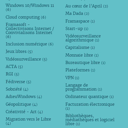
Windows 10/Windows 11
Au cœur de l’April
(2)
(6)
Ma Dada
(2)
Cloud computing
(6)
Framaspace
(1)
Framasoft -
Collectivisons Internet /
Start-up
(1)
Convivialisons Internet
Vidéosurveillance
(6)
algorithmique
(1)
Inclusion numérique
(6)
Capitalisme
(1)
Jeux libres
(5)
Monnaie libre
(1)
Vidéosurveillance
(5)
Bureautique libre
(1)
ACTA
(5)
Plateformes
(1)
RGI
(5)
VPN
(1)
Fédiverse
(5)
Langage de
Sobriété
programmation
(4)
(1)
AdieuWindows
Ordinateur quantique
(4)
(1)
Géopolitique
Facturation électronique
(4)
(1)
Créativité - Art
(4)
Bibliothèques,
Migration vers le Libre
médiathèques et logiciel
libre
(4)
(1)