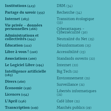
Institutions
DRM
(423)
(34)
Partage du savoir
Recherche
(355)
(34)
Internet
Transition écologique
(283)
(33)
Vie privée - données
personnelles
Cyberattaques -
(266)
Cybersécurité
(30)
Administrations et
collectivités
Neutralité du Net
(244)
(25)
Éducation
Désinformation
(222)
(25)
Libre à vous !
Accessibilité
(210)
(23)
Associations
Standards ouverts
(200)
(22)
Le Logiciel Libre
Internet
(194)
(22)
Intelligence artificielle
Big Tech
(21)
(185)
Environnement
(21)
Divers
(160)
Surveillance
(21)
Économie
(159)
Libertés informatiques
Licences
(154)
(21)
L’April
Café libre
(136)
(21)
Transcription
Marchés publics
(119)
(19)