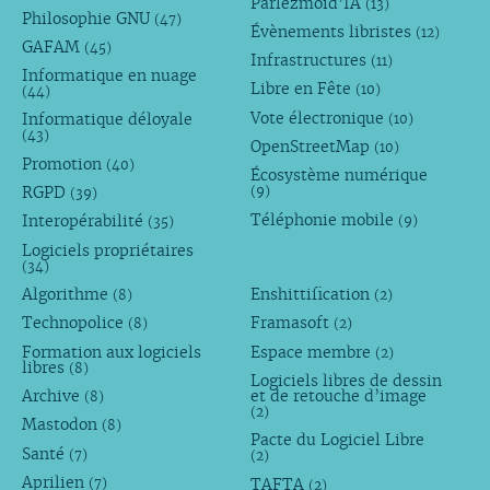
Parlezmoid’IA
(13)
Philosophie GNU
(47)
Évènements libristes
(12)
GAFAM
(45)
Infrastructures
(11)
Informatique en nuage
Libre en Fête
(10)
(44)
Vote électronique
Informatique déloyale
(10)
(43)
OpenStreetMap
(10)
Promotion
(40)
Écosystème numérique
RGPD
(9)
(39)
Téléphonie mobile
Interopérabilité
(9)
(35)
Logiciels propriétaires
(34)
Algorithme
Enshittification
(8)
(2)
Technopolice
Framasoft
(8)
(2)
Formation aux logiciels
Espace membre
(2)
libres
(8)
Logiciels libres de dessin
Archive
et de retouche d’image
(8)
(2)
Mastodon
(8)
Pacte du Logiciel Libre
Santé
(7)
(2)
Aprilien
TAFTA
(7)
(2)