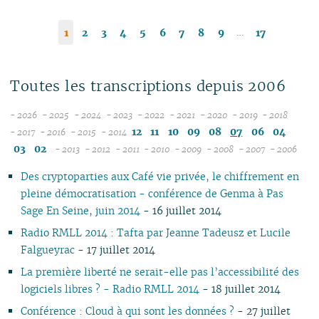
…
1
2
3
4
5
6
7
8
9
17
Toutes les transcriptions depuis 2006
- 2026
- 2025
- 2024
- 2023
- 2022
- 2021
- 2020
- 2019
- 2018
08
12
12
12
12
12
12
12
12
12
11
10
09
08
07
06
04
- 2017
- 2016
- 2015
- 2014
12
07
12
11
12
11
11
11
11
11
11
11
03
02
- 2013
- 2012
- 2011
- 2010
- 2009
- 2008
- 2007
- 2006
11
06
11
10
12
11
10
12
10
12
10
12
10
04
10
12
10
04
10
10
Des cryptoparties aux Café vie privée, le chiffrement en
10
05
10
09
10
10
09
11
09
11
09
11
09
09
11
09
09
pleine démocratisation - conférence de Genma à Pas
09
04
09
08
09
09
08
09
08
10
08
10
08
08
10
08
08
Sage En Seine, juin 2014
- 16 juillet 2014
08
03
08
07
08
08
07
08
07
09
07
09
07
07
06
07
07
07
02
07
06
04
07
06
07
06
08
06
08
06
06
01
06
06
Radio RMLL 2014 : Tafta par Jeanne Tadeusz et Lucile
06
01
06
05
02
06
05
06
05
07
05
07
05
05
05
05
Falgueyrac
- 17 juillet 2014
05
05
04
05
04
04
04
06
04
06
04
04
04
04
La première liberté ne serait-elle pas l’accessibilité des
04
04
03
04
03
03
03
05
03
05
03
03
03
03
logiciels libres ? - Radio RMLL 2014
- 18 juillet 2014
03
03
02
03
02
01
02
04
02
04
02
02
02
02
Conférence : Cloud à qui sont les données ?
- 27 juillet
02
02
01
02
01
01
03
01
03
01
01
01
01