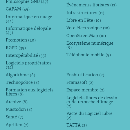
Philosophie GNU
(47)
Évènements libristes
(12)
GAFAM
(45)
Infrastructures
(11)
Informatique en nuage
Libre en Fête
(10)
(44)
Vote électronique
Informatique déloyale
(10)
(43)
OpenStreetMap
(10)
Promotion
(40)
Écosystème numérique
RGPD
(9)
(39)
Téléphonie mobile
Interopérabilité
(9)
(35)
Logiciels propriétaires
(34)
Algorithme
Enshittification
(8)
(2)
Technopolice
Framasoft
(8)
(2)
Formation aux logiciels
Espace membre
(2)
libres
(8)
Logiciels libres de dessin
Archive
et de retouche d’image
(8)
(2)
Mastodon
(8)
Pacte du Logiciel Libre
Santé
(7)
(2)
Aprilien
TAFTA
(7)
(2)