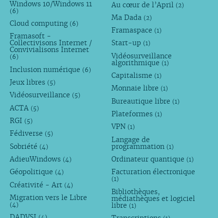
Windows 10/Windows 11
Au cœur de l’April
(2)
(6)
Ma Dada
(2)
Cloud computing
(6)
Framaspace
(1)
Framasoft -
Collectivisons Internet /
Start-up
(1)
Convivialisons Internet
Vidéosurveillance
(6)
algorithmique
(1)
Inclusion numérique
(6)
Capitalisme
(1)
Jeux libres
(5)
Monnaie libre
(1)
Vidéosurveillance
(5)
Bureautique libre
(1)
ACTA
(5)
Plateformes
(1)
RGI
(5)
VPN
(1)
Fédiverse
(5)
Langage de
Sobriété
programmation
(4)
(1)
AdieuWindows
Ordinateur quantique
(4)
(1)
Géopolitique
Facturation électronique
(4)
(1)
Créativité - Art
(4)
Bibliothèques,
Migration vers le Libre
médiathèques et logiciel
libre
(4)
(1)
DADVSI
(4)