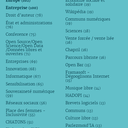
Europe
Économie sociale et
(102)
solidaire
(19)
Entreprise
(100)
Wikipédia
(19)
Droit d’auteur
(78)
Communs numériques
État et administrations
(19)
(76)
Sciences
(18)
Conference
(75)
Vente forcée / vente liée
Open Source/Open
(16)
Science/Open Data
/Données libres et
Chapril
(16)
ouvertes
(71)
Parcours libriste
(16)
Entreprises
(69)
Open Bar
(15)
Innovation
(68)
Framasoft -
Informatique
Dégooglisons Internet
(67)
(15)
Sensibilisation
(65)
Musique libre
(14)
Souveraineté numérique
HADOPI
(59)
(14)
Réseaux sociaux
Brevets logiciels
(56)
(13)
Place des femmes -
Communs
(13)
Inclusivité
(55)
Culture libre
(13)
CHATONS
(51)
Parlezmoid’IA
(13)