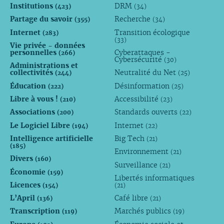
Institutions
DRM
(423)
(34)
Partage du savoir
Recherche
(355)
(34)
Internet
Transition écologique
(283)
(33)
Vie privée - données
personnelles
Cyberattaques -
(266)
Cybersécurité
(30)
Administrations et
collectivités
Neutralité du Net
(244)
(25)
Éducation
Désinformation
(222)
(25)
Libre à vous !
Accessibilité
(210)
(23)
Associations
Standards ouverts
(200)
(22)
Le Logiciel Libre
Internet
(194)
(22)
Intelligence artificielle
Big Tech
(21)
(185)
Environnement
(21)
Divers
(160)
Surveillance
(21)
Économie
(159)
Libertés informatiques
Licences
(154)
(21)
L’April
Café libre
(136)
(21)
Transcription
Marchés publics
(119)
(19)