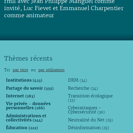
rmll avec Jean Philippe Manguel comme
invité, Luc Fievet et Emmanuel Charpentier
comme animateur
Lire
Thèmes récents
Tri
par titre
ou
par utilisation
Institutions
DRM
(423)
(34)
Partage du savoir
Recherche
(355)
(34)
Internet
Transition écologique
(283)
(33)
Vie privée - données
personnelles
Cyberattaques -
(266)
Cybersécurité
(30)
Administrations et
collectivités
Neutralité du Net
(244)
(25)
Éducation
Désinformation
(222)
(25)