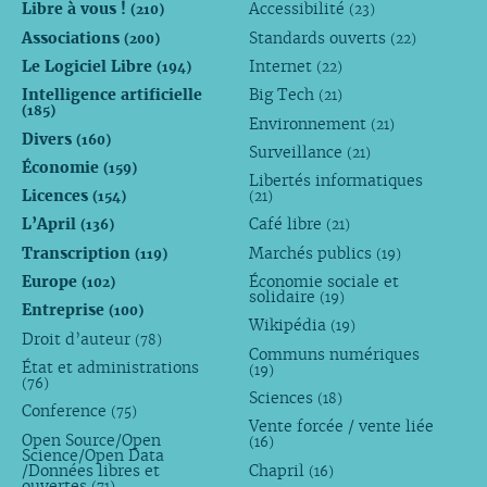
Libre à vous !
Accessibilité
(210)
(23)
Associations
Standards ouverts
(200)
(22)
Le Logiciel Libre
Internet
(194)
(22)
Intelligence artificielle
Big Tech
(21)
(185)
Environnement
(21)
Divers
(160)
Surveillance
(21)
Économie
(159)
Libertés informatiques
Licences
(154)
(21)
L’April
Café libre
(136)
(21)
Transcription
Marchés publics
(119)
(19)
Europe
Économie sociale et
(102)
solidaire
(19)
Entreprise
(100)
Wikipédia
(19)
Droit d’auteur
(78)
Communs numériques
État et administrations
(19)
(76)
Sciences
(18)
Conference
(75)
Vente forcée / vente liée
Open Source/Open
(16)
Science/Open Data
/Données libres et
Chapril
(16)
ouvertes
(71)