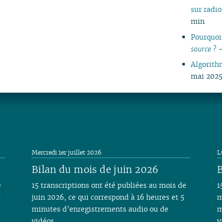
sur rad
min
Pourquoi
source
?
-
Algorith
mai 2025
Mercredi 1er juillet 2026
L
Bilan du mois de juin 2026
B
e
15 transcriptions ont été publiées au mois de
1
t
juin 2026, ce qui correspond à 16 heures et 5
m
minutes d’enregistrements audio ou de
m
vidéos.
v