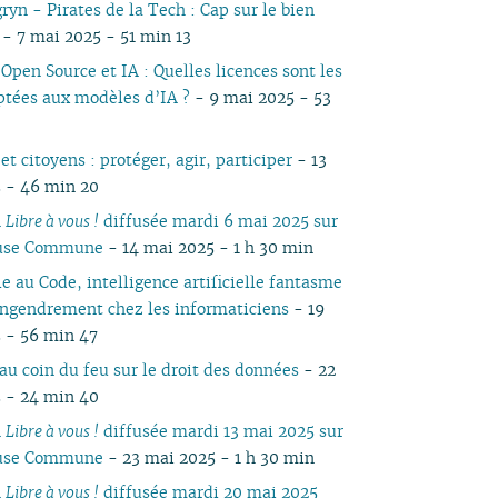
yn - Pirates de la Tech : Cap sur le bien
05
04
05
04
04
04
04
03
04
05
04
05
04
- 7 mai 2025 - 51 min 13
04
03
04
03
03
03
03
01
03
04
03
04
03
Open Source et IA : Quelles licences sont les
03
02
03
02
02
02
02
02
03
02
03
02
ptées aux modèles d’IA ?
- 9 mai 2025 - 53
02
01
02
01
01
01
01
01
02
01
01
01
t citoyens : protéger, agir, participer
- 13
 - 46 min 20
n
Libre à vous !
diffusée mardi 6 mai 2025 sur
ause Commune
- 14 mai 2025 - 1 h 30 min
le au Code, intelligence artificielle fantasme
ngendrement chez les informaticiens
- 19
 - 56 min 47
au coin du feu sur le droit des données
- 22
 - 24 min 40
n
Libre à vous !
diffusée mardi 13 mai 2025 sur
ause Commune
- 23 mai 2025 - 1 h 30 min
n
Libre à vous !
diffusée mardi 20 mai 2025