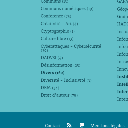
Communs
GAF
(13)
Communs numériques
Géop
(19)
Conference
Grain
(75)
Créativité - Art
HAD
(4)
Cryptographie
Incl
(1)
Culture libre
Info
(13)
Cyberattaques - Cybersécurité
Info
(30)
Info
DADVSI
(4)
Infra
Désinformation
(25)
Inno
Divers
(160)
Insti
Diversité - Inclusivité
(3)
Intel
DRM
(34)
Inte
Droit d’auteur
(78)
Inte
Contact
Mentions légales