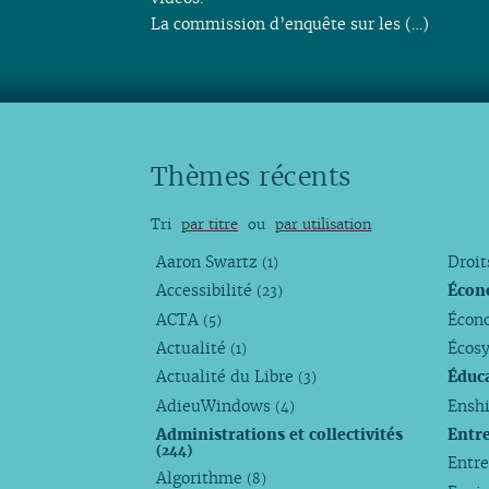
La commission d’enquête sur les (…)
Thèmes récents
Tri
par titre
ou
par utilisation
Aaron Swartz
Droi
(1)
Accessibilité
Écon
(23)
ACTA
Écono
(5)
Actualité
Écos
(1)
Actualité du Libre
Éduc
(3)
AdieuWindows
Enshi
(4)
Administrations et collectivités
Entr
(244)
Entr
Algorithme
(8)