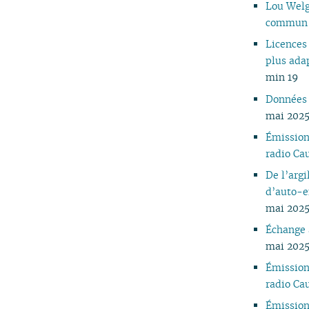
Lou Welgr
05
commun
04
Licences 
03
plus ada
02
min 19
01
Données e
mai 2025
Émissio
radio C
De l’argi
d’auto-e
mai 2025
Échange 
mai 2025
Émissio
radio C
Émissio