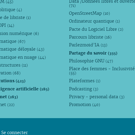
Data /Données libres et ouvert
AM
(45)
(71)
olitique
(4)
OpenStreetMap
(10)
e de libriste
(1)
Ordinateur quantique
(1)
OPI
(14)
Pacte du Logiciel Libre
(2)
usion numérique
(6)
Parcours libriste
(16)
rmatique
(67)
Parlezmoid’IA
(13)
rmatique déloyale
(43)
Partage du savoir
(355)
rmatique en nuage
(44)
Philosophie GNU
(47)
structures
(11)
Place des femmes - Inclusivité
vation
(68)
(55)
tutions
Plateformes
(423)
(1)
ligence artificielle
Podcasting
(185)
(3)
rnet
Privacy - personal data
(283)
(3)
rnet
Promotion
(22)
(40)
Se connecter