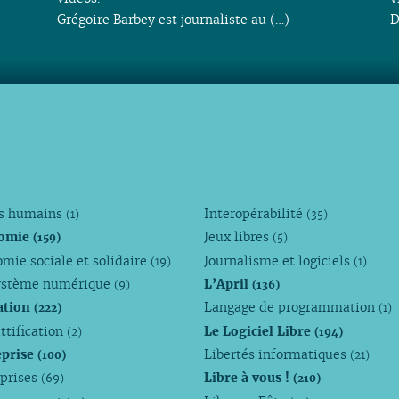
Grégoire Barbey est journaliste au (…)
D
ts humains
Interopérabilité
(1)
(35)
omie
Jeux libres
(159)
(5)
mie sociale et solidaire
Journalisme et logiciels
(19)
(1)
ystème numérique
L’April
(9)
(136)
ation
Langage de programmation
(222)
(1)
ttification
Le Logiciel Libre
(2)
(194)
eprise
Libertés informatiques
(100)
(21)
eprises
Libre à vous !
(69)
(210)