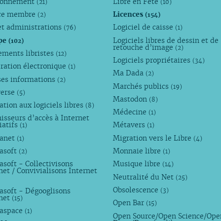
ronnement
Libre en Fête
(21)
(10)
ce membre
Licences
(2)
(154)
et administrations
Logiciel de caisse
(76)
(1)
pe
Logiciels libres de dessin et de
(102)
retouche d’image
(2)
ements libristes
(12)
Logiciels propriétaires
(34)
ration électronique
(1)
Ma Dada
(2)
ses informations
(2)
Marchés publics
(19)
verse
(5)
Mastodon
(8)
tion aux logiciels libres
(8)
Médecine
(1)
isseurs d’accès à Internet
iatifs
Métavers
(1)
(1)
anet
Migration vers le Libre
(1)
(4)
asoft
Monnaie libre
(2)
(1)
soft - Collectivisons
Musique libre
(14)
net / Convivialisons Internet
Neutralité du Net
(25)
Obsolescence
asoft - Dégooglisons
(3)
rnet
(15)
Open Bar
(15)
aspace
(1)
Open Source/Open Science/Ope