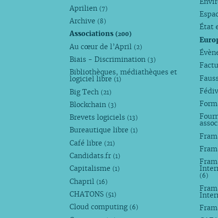
Envi
Aprilien
(7)
Espa
Archive
(8)
État 
Associations
(200)
Euro
Au cœur de l’April
(2)
Évèn
Biais - Discrimination
(3)
Factu
Bibliothèques, médiathèques et
Faus
logiciel libre
(1)
Fédi
Big Tech
(21)
Forma
Blockchain
(3)
Fourn
Brevets logiciels
(13)
assoc
Bureautique libre
(1)
Fram
Café libre
(21)
Fram
Candidats.fr
(1)
Frama
Capitalisme
Inter
(1)
(6)
Chapril
(16)
Fram
CHATONS
Inte
(51)
Cloud computing
Fram
(6)