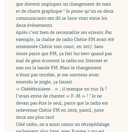
que doivent impliquer un changement de nom
et de charte graphique ! Je pense qu’un ou deux
communicants ont dû se faire virer entre les
deux événements.
Après c’est bien de reconnaître ses erreurs. Par
exemple, la chaîne de radio Chérie FM avait été
renommée Chérie tout court, en 2017. Sans
doute parce que FM, ça fait
has been
quand pas
mal de gens écoutent la radio sur Internet et
non sur la bande FM. Mais le changement
n’était pas terrible, je me souviens avoir
entendu le jingle, ça faisait :
« Chéééériiiieee… » ; il manque un truc là ?
J’avais envie de chanter « F-M » ! ! Je ne
devais pas être le seul, parce que la radio est
redevenue Chérie FM en 2019, pareil, juste
deux ans plus tard.
Côté radio, on a aussi connu un rétropédalage
vachement plus long, avec Europe 2 qui est