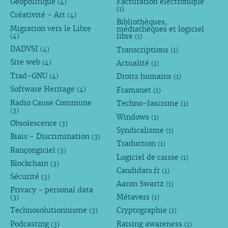
Géopolitique
Facturation électronique
(4)
(1)
Créativité - Art
(4)
Bibliothèques,
Migration vers le Libre
médiathèques et logiciel
libre
(4)
(1)
DADVSI
Transcriptions
(4)
(1)
Site web
Actualité
(4)
(1)
Trad-GNU
Droits humains
(4)
(1)
Software Heritage
Framanet
(4)
(1)
Radio Cause Commune
Techno-fascisme
(1)
(3)
Windows
(1)
Obsolescence
(3)
Syndicalisme
(1)
Biais - Discrimination
(3)
Traduction
(1)
Rançongiciel
(3)
Logiciel de caisse
(1)
Blockchain
(3)
Candidats.fr
(1)
Sécurité
(3)
Aaron Swartz
(1)
Privacy - personal data
Métavers
(3)
(1)
Technosolutionnisme
Cryptographie
(3)
(1)
Podcasting
Raising awareness
(3)
(1)