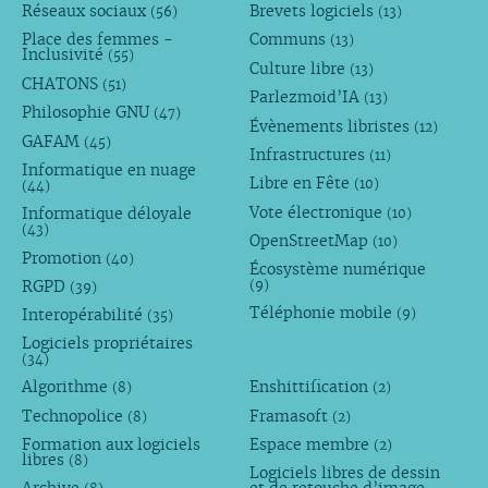
Réseaux sociaux
Brevets logiciels
(56)
(13)
Place des femmes -
Communs
(13)
Inclusivité
(55)
Culture libre
(13)
CHATONS
(51)
Parlezmoid’IA
(13)
Philosophie GNU
(47)
Évènements libristes
(12)
GAFAM
(45)
Infrastructures
(11)
Informatique en nuage
Libre en Fête
(10)
(44)
Vote électronique
Informatique déloyale
(10)
(43)
OpenStreetMap
(10)
Promotion
(40)
Écosystème numérique
RGPD
(9)
(39)
Téléphonie mobile
Interopérabilité
(9)
(35)
Logiciels propriétaires
(34)
Algorithme
Enshittification
(8)
(2)
Technopolice
Framasoft
(8)
(2)
Formation aux logiciels
Espace membre
(2)
libres
(8)
Logiciels libres de dessin