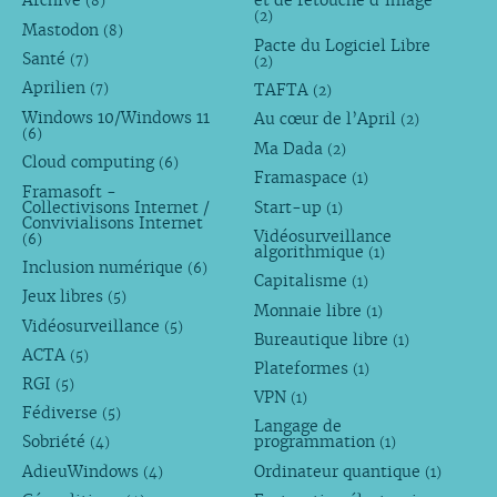
Archive
et de retouche d’image
(8)
(2)
Mastodon
(8)
Pacte du Logiciel Libre
Santé
(7)
(2)
Aprilien
TAFTA
(7)
(2)
Windows 10/Windows 11
Au cœur de l’April
(2)
(6)
Ma Dada
(2)
Cloud computing
(6)
Framaspace
(1)
Framasoft -
Collectivisons Internet /
Start-up
(1)
Convivialisons Internet
Vidéosurveillance
(6)
algorithmique
(1)
Inclusion numérique
(6)
Capitalisme
(1)
Jeux libres
(5)
Monnaie libre
(1)
Vidéosurveillance
(5)
Bureautique libre
(1)
ACTA
(5)
Plateformes
(1)
RGI
(5)
VPN
(1)
Fédiverse
(5)
Langage de
Sobriété
programmation
(4)
(1)
AdieuWindows
Ordinateur quantique
(4)
(1)