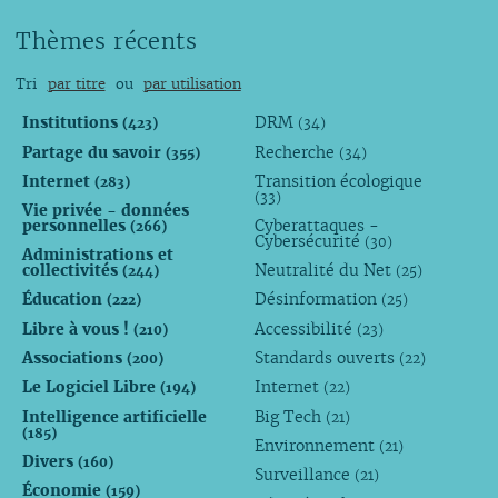
Thèmes récents
Tri
par titre
ou
par utilisation
Institutions
DRM
(423)
(34)
Partage du savoir
Recherche
(355)
(34)
Internet
Transition écologique
(283)
(33)
Vie privée - données
personnelles
Cyberattaques -
(266)
Cybersécurité
(30)
Administrations et
collectivités
Neutralité du Net
(244)
(25)
Éducation
Désinformation
(222)
(25)
Libre à vous !
Accessibilité
(210)
(23)
Associations
Standards ouverts
(200)
(22)
Le Logiciel Libre
Internet
(194)
(22)
Intelligence artificielle
Big Tech
(21)
(185)
Environnement
(21)
Divers
(160)
Surveillance
(21)
Économie
(159)