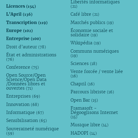
Libertés informatiques
Licences
(154)
(21)
L’April
Café libre
(136)
(21)
Transcription
Marchés publics
(119)
(19)
Europe
Économie sociale et
(102)
solidaire
(19)
Entreprise
(100)
Wikipédia
(19)
Droit d’auteur
(78)
Communs numériques
État et administrations
(19)
(76)
Sciences
(18)
Conference
(75)
Vente forcée / vente liée
Open Source/Open
(16)
Science/Open Data
/Données libres et
Chapril
(16)
ouvertes
(71)
Parcours libriste
(16)
Entreprises
(69)
Open Bar
(15)
Innovation
(68)
Framasoft -
Informatique
Dégooglisons Internet
(67)
(15)
Sensibilisation
(65)
Musique libre
(14)
Souveraineté numérique
HADOPI
(59)
(14)