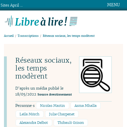
MENU
Sites April ...
Libre à lire !
Accueil
Transcriptions
Réseaux sociaux, les temps modèrent
Réseaux sociaux,
les temps
modèrent
D’après un média publié le
18/05/2022
Source
Avertissement
Personne·s
Nicolas Martin
Asma Mhalla
Leïla Mörch
Julie Charpenet
Alexandra Delbot
Thibault Grison