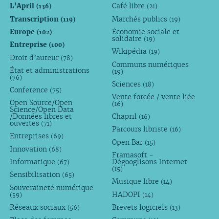
L’April
Café libre
(136)
(21)
Transcription
Marchés publics
(119)
(19)
Europe
Économie sociale et
(102)
solidaire
(19)
Entreprise
(100)
Wikipédia
(19)
Droit d’auteur
(78)
Communs numériques
État et administrations
(19)
(76)
Sciences
(18)
Conference
(75)
Vente forcée / vente liée
Open Source/Open
(16)
Science/Open Data
/Données libres et
Chapril
(16)
ouvertes
(71)
Parcours libriste
(16)
Entreprises
(69)
Open Bar
(15)
Innovation
(68)
Framasoft -
Informatique
Dégooglisons Internet
(67)
(15)
Sensibilisation
(65)
Musique libre
(14)
Souveraineté numérique
HADOPI
(59)
(14)
Réseaux sociaux
Brevets logiciels
(56)
(13)