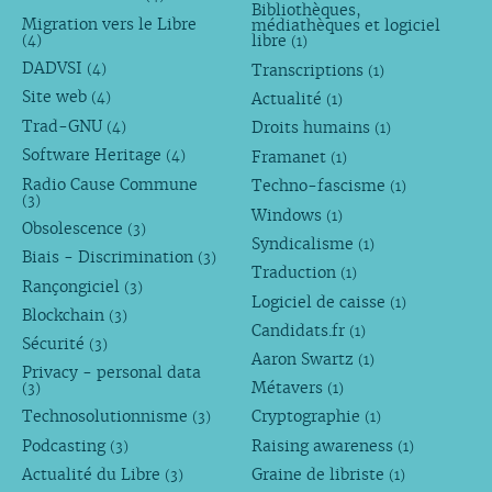
Bibliothèques,
Migration vers le Libre
médiathèques et logiciel
libre
(4)
(1)
DADVSI
Transcriptions
(4)
(1)
Site web
Actualité
(4)
(1)
Trad-GNU
Droits humains
(4)
(1)
Software Heritage
Framanet
(4)
(1)
Radio Cause Commune
Techno-fascisme
(1)
(3)
Windows
(1)
Obsolescence
(3)
Syndicalisme
(1)
Biais - Discrimination
(3)
Traduction
(1)
Rançongiciel
(3)
Logiciel de caisse
(1)
Blockchain
(3)
Candidats.fr
(1)
Sécurité
(3)
Aaron Swartz
(1)
Privacy - personal data
Métavers
(3)
(1)
Technosolutionnisme
Cryptographie
(3)
(1)
Podcasting
Raising awareness
(3)
(1)
Actualité du Libre
Graine de libriste
(3)
(1)