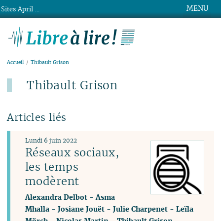
MENU
Sites April ...
Libre à lire !
Accueil
Thibault Grison
Thibault Grison
Articles liés
Lundi 6 juin 2022
Réseaux sociaux,
les temps
modèrent
Alexandra Delbot
-
Asma
Mhalla
-
Josiane Jouët
-
Julie Charpenet
-
Leïla
Mörch
-
Nicolas Martin
-
Thibault Grison