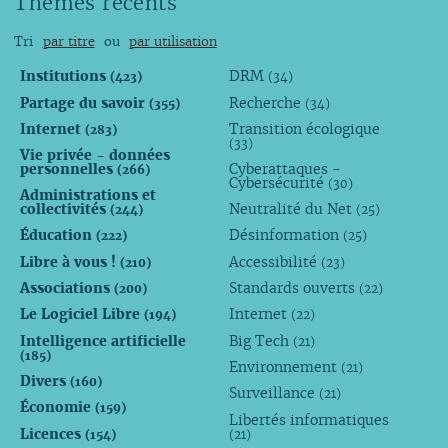
Thèmes récents
Tri
par titre
ou
par utilisation
Institutions
DRM
(423)
(34)
Partage du savoir
Recherche
(355)
(34)
Internet
Transition écologique
(283)
(33)
Vie privée - données
personnelles
Cyberattaques -
(266)
Cybersécurité
(30)
Administrations et
collectivités
Neutralité du Net
(244)
(25)
Éducation
Désinformation
(222)
(25)
Libre à vous !
Accessibilité
(210)
(23)
Associations
Standards ouverts
(200)
(22)
Le Logiciel Libre
Internet
(194)
(22)
Intelligence artificielle
Big Tech
(21)
(185)
Environnement
(21)
Divers
(160)
Surveillance
(21)
Économie
(159)
Libertés informatiques
Licences
(154)
(21)