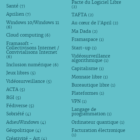
Pacte du Logiciel Libre
Santé
(7)
(2)
Aprilien
TAFTA
(7)
(2)
Windows 10/Windows 11
Au cœur de l’April
(2)
(6)
Ma Dada
(2)
Cloud computing
(6)
Framaspace
(1)
Framasoft -
Collectivisons Internet /
Start-up
(1)
Convivialisons Internet
Vidéosurveillance
(6)
algorithmique
(1)
Inclusion numérique
(6)
Capitalisme
(1)
Jeux libres
(5)
Monnaie libre
(1)
Vidéosurveillance
(5)
Bureautique libre
(1)
ACTA
(5)
Plateformes
(1)
RGI
(5)
VPN
(1)
Fédiverse
(5)
Langage de
Sobriété
programmation
(4)
(1)
AdieuWindows
Ordinateur quantique
(4)
(1)
Géopolitique
Facturation électronique
(4)
(1)
Créativité - Art
(4)