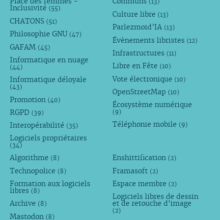
Place des femmes -
Communs
(13)
Inclusivité
(55)
Culture libre
(13)
CHATONS
(51)
Parlezmoid’IA
(13)
Philosophie GNU
(47)
Évènements libristes
(12)
GAFAM
(45)
Infrastructures
(11)
Informatique en nuage
Libre en Fête
(10)
(44)
Vote électronique
Informatique déloyale
(10)
(43)
OpenStreetMap
(10)
Promotion
(40)
Écosystème numérique
RGPD
(9)
(39)
Téléphonie mobile
Interopérabilité
(9)
(35)
Logiciels propriétaires
(34)
Algorithme
Enshittification
(8)
(2)
Technopolice
Framasoft
(8)
(2)
Formation aux logiciels
Espace membre
(2)
libres
(8)
Logiciels libres de dessin
Archive
et de retouche d’image
(8)
(2)
Mastodon
(8)