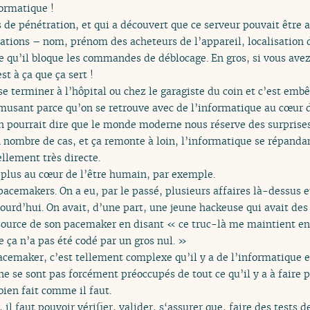
ormatique !
ts de pénétration, et qui a découvert que ce serveur pouvait être 
ations – nom, prénom des acheteurs de l’appareil, localisation 
ce qu’il bloque les commandes de déblocage. En gros, si vous avez
st à ça que ça sert !
 se terminer à l’hôpital ou chez le garagiste du coin et c’est emb
 amusant parce qu’on se retrouve avec de l’informatique au cœu
 on pourrait dire que le monde moderne nous réserve des surprises
n nombre de cas, et ça remonte à loin, l’informatique se répanda
llement très directe.
t plus au cœur de l’être humain, par exemple.
cemakers. On a eu, par le passé, plusieurs affaires là-dessus et 
ourd’hui. On avait, d’une part, une jeune hackeuse qui avait des
 source de son pacemaker en disant « ce truc-là me maintient en
e ça n’a pas été codé par un gros nul. »
cemaker, c’est tellement complexe qu’il y a de l’informatique et
e se sont pas forcément préoccupés de tout ce qu’il y a à faire 
 bien fait comme il faut.
il faut pouvoir vérifier, valider, s‘assurer que, faire des tests 