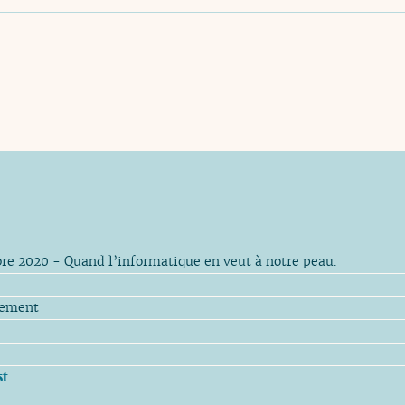
bre 2020 - Quand l’informatique en veut à notre peau.
rement
st