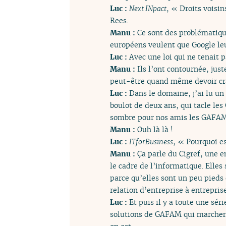
Luc :
Next INpact
, « Droits voisi
Rees.
Manu :
Ce sont des problématique
européens veulent que Google leur
Luc :
Avec une loi qui ne tenait p
Manu :
Ils l’ont contournée, jus
peut-être quand même devoir cra
Luc :
Dans le domaine, j’ai lu un
boulot de deux ans, qui tacle le
sombre pour nos amis les GAFAM,
Manu :
Ouh là là !
Luc :
ITforBusiness
, « Pourquoi es
Manu :
Ça parle du Cigref, une 
le cadre de l’informatique. Elle
parce qu’elles sont un peu pieds 
relation d’entreprise à entreprise
Luc :
Et puis il y a toute une sé
solutions de GAFAM qui marchent 