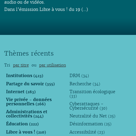
audio ou de vidéos.
Dans l’émission Libre à vous ! du 19 (…)
Thèmes récents
Tri
par titre
ou
par utilisation
Institutions
DRM
(423)
(34)
Partage du savoir
Recherche
(355)
(34)
Internet
Transition écologique
(283)
(33)
Vie privée - données
personnelles
Cyberattaques -
(266)
Cybersécurité
(30)
Administrations et
collectivités
Neutralité du Net
(244)
(25)
Éducation
Désinformation
(222)
(25)
Libre à vous !
Accessibilité
(210)
(23)