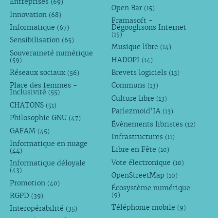
Entreprises
(69)
Open Bar
(15)
Innovation
(68)
Framasoft -
Informatique
Dégooglisons Internet
(67)
(15)
Sensibilisation
(65)
Musique libre
(14)
Souveraineté numérique
HADOPI
(59)
(14)
Réseaux sociaux
Brevets logiciels
(56)
(13)
Place des femmes -
Communs
(13)
Inclusivité
(55)
Culture libre
(13)
CHATONS
(51)
Parlezmoid’IA
(13)
Philosophie GNU
(47)
Évènements libristes
(12)
GAFAM
(45)
Infrastructures
(11)
Informatique en nuage
Libre en Fête
(10)
(44)
Vote électronique
Informatique déloyale
(10)
(43)
OpenStreetMap
(10)
Promotion
(40)
Écosystème numérique
RGPD
(9)
(39)
Téléphonie mobile
Interopérabilité
(9)
(35)