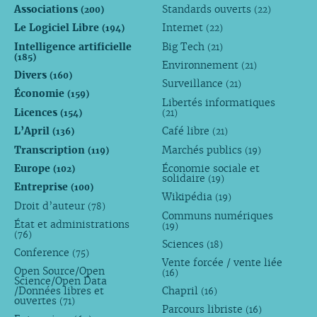
Associations
Standards ouverts
(200)
(22)
Le Logiciel Libre
Internet
(194)
(22)
Intelligence artificielle
Big Tech
(21)
(185)
Environnement
(21)
Divers
(160)
Surveillance
(21)
Économie
(159)
Libertés informatiques
Licences
(154)
(21)
L’April
Café libre
(136)
(21)
Transcription
Marchés publics
(119)
(19)
Europe
Économie sociale et
(102)
solidaire
(19)
Entreprise
(100)
Wikipédia
(19)
Droit d’auteur
(78)
Communs numériques
État et administrations
(19)
(76)
Sciences
(18)
Conference
(75)
Vente forcée / vente liée
Open Source/Open
(16)
Science/Open Data
/Données libres et
Chapril
(16)
ouvertes
(71)
Parcours libriste
(16)