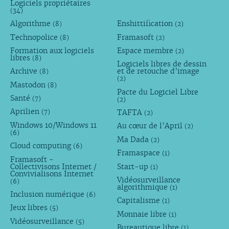
Logiciels propriétaires
(34)
Algorithme
Enshittification
(8)
(2)
Technopolice
Framasoft
(8)
(2)
Formation aux logiciels
Espace membre
(2)
libres
(8)
Logiciels libres de dessin
Archive
et de retouche d’image
(8)
(2)
Mastodon
(8)
Pacte du Logiciel Libre
Santé
(7)
(2)
Aprilien
TAFTA
(7)
(2)
Windows 10/Windows 11
Au cœur de l’April
(2)
(6)
Ma Dada
(2)
Cloud computing
(6)
Framaspace
(1)
Framasoft -
Collectivisons Internet /
Start-up
(1)
Convivialisons Internet
Vidéosurveillance
(6)
algorithmique
(1)
Inclusion numérique
(6)
Capitalisme
(1)
Jeux libres
(5)
Monnaie libre
(1)
Vidéosurveillance
(5)
Bureautique libre
(1)