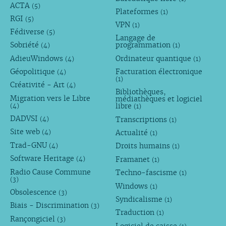
ACTA
(5)
Plateformes
(1)
RGI
(5)
VPN
(1)
Fédiverse
(5)
Langage de
Sobriété
programmation
(4)
(1)
AdieuWindows
Ordinateur quantique
(4)
(1)
Géopolitique
Facturation électronique
(4)
(1)
Créativité - Art
(4)
Bibliothèques,
Migration vers le Libre
médiathèques et logiciel
libre
(4)
(1)
DADVSI
Transcriptions
(4)
(1)
Site web
Actualité
(4)
(1)
Trad-GNU
Droits humains
(4)
(1)
Software Heritage
Framanet
(4)
(1)
Radio Cause Commune
Techno-fascisme
(1)
(3)
Windows
(1)
Obsolescence
(3)
Syndicalisme
(1)
Biais - Discrimination
(3)
Traduction
(1)
Rançongiciel
(3)
Logiciel de caisse