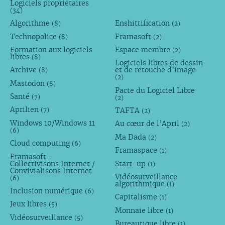
Logiciels propriétaires
(34)
Algorithme
Enshittification
(8)
(2)
Technopolice
Framasoft
(8)
(2)
Formation aux logiciels
Espace membre
(2)
libres
(8)
Logiciels libres de dessin
Archive
et de retouche d’image
(8)
(2)
Mastodon
(8)
Pacte du Logiciel Libre
Santé
(7)
(2)
Aprilien
TAFTA
(7)
(2)
Windows 10/Windows 11
Au cœur de l’April
(2)
(6)
Ma Dada
(2)
Cloud computing
(6)
Framaspace
(1)
Framasoft -
Collectivisons Internet /
Start-up
(1)
Convivialisons Internet
Vidéosurveillance
(6)
algorithmique
(1)
Inclusion numérique
(6)
Capitalisme
(1)
Jeux libres
(5)
Monnaie libre
(1)
Vidéosurveillance
(5)
Bureautique libre
(1)