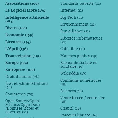
Associations
Standards ouverts
(200)
(22)
Le Logiciel Libre
Internet
(194)
(22)
Intelligence artificielle
Big Tech
(21)
(185)
Environnement
(21)
Divers
(160)
Surveillance
(21)
Économie
(159)
Libertés informatiques
Licences
(154)
(21)
L’April
Café libre
(136)
(21)
Transcription
Marchés publics
(119)
(19)
Europe
Économie sociale et
(102)
solidaire
(19)
Entreprise
(100)
Wikipédia
(19)
Droit d’auteur
(78)
Communs numériques
État et administrations
(19)
(76)
Sciences
(18)
Conference
(75)
Vente forcée / vente liée
Open Source/Open
(16)
Science/Open Data
/Données libres et
Chapril
(16)
ouvertes
(71)
Parcours libriste
(16)