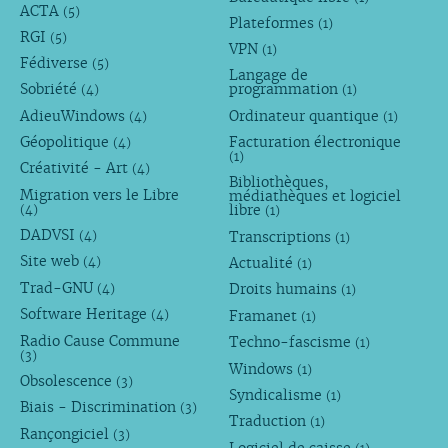
ACTA
(5)
Plateformes
(1)
RGI
(5)
VPN
(1)
Fédiverse
(5)
Langage de
Sobriété
programmation
(4)
(1)
AdieuWindows
Ordinateur quantique
(4)
(1)
Géopolitique
Facturation électronique
(4)
(1)
Créativité - Art
(4)
Bibliothèques,
Migration vers le Libre
médiathèques et logiciel
libre
(4)
(1)
DADVSI
Transcriptions
(4)
(1)
Site web
Actualité
(4)
(1)
Trad-GNU
Droits humains
(4)
(1)
Software Heritage
Framanet
(4)
(1)
Radio Cause Commune
Techno-fascisme
(1)
(3)
Windows
(1)
Obsolescence
(3)
Syndicalisme
(1)
Biais - Discrimination
(3)
Traduction
(1)
Rançongiciel
(3)
Logiciel de caisse