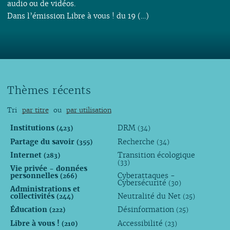
audio ou de vidéos.
Dans l’émission Libre à vous ! du 19 (…)
Thèmes récents
Tri
par titre
ou
par utilisation
Institutions
DRM
(423)
(34)
Partage du savoir
Recherche
(355)
(34)
Internet
Transition écologique
(283)
(33)
Vie privée - données
personnelles
Cyberattaques -
(266)
Cybersécurité
(30)
Administrations et
collectivités
Neutralité du Net
(244)
(25)
Éducation
Désinformation
(222)
(25)
Libre à vous !
Accessibilité
(210)
(23)