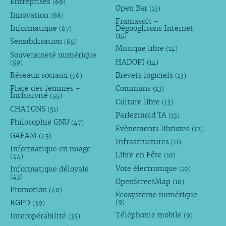
Entreprises
(69)
Open Bar
(15)
Innovation
(68)
Framasoft -
Informatique
Dégooglisons Internet
(67)
(15)
Sensibilisation
(65)
Musique libre
(14)
Souveraineté numérique
HADOPI
(59)
(14)
Réseaux sociaux
Brevets logiciels
(56)
(13)
Place des femmes -
Communs
(13)
Inclusivité
(55)
Culture libre
(13)
CHATONS
(51)
Parlezmoid’IA
(13)
Philosophie GNU
(47)
Évènements libristes
(12)
GAFAM
(45)
Infrastructures
(11)
Informatique en nuage
Libre en Fête
(10)
(44)
Vote électronique
Informatique déloyale
(10)
(43)
OpenStreetMap
(10)
Promotion
(40)
Écosystème numérique
RGPD
(9)
(39)
Téléphonie mobile
Interopérabilité
(9)
(35)