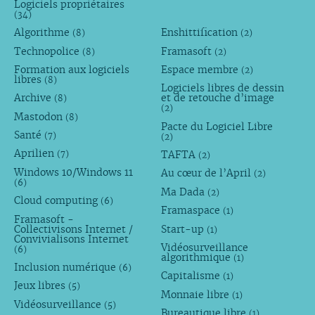
Logiciels propriétaires
(34)
Algorithme
Enshittification
(8)
(2)
Technopolice
Framasoft
(8)
(2)
Formation aux logiciels
Espace membre
(2)
libres
(8)
Logiciels libres de dessin
Archive
et de retouche d’image
(8)
(2)
Mastodon
(8)
Pacte du Logiciel Libre
Santé
(7)
(2)
Aprilien
TAFTA
(7)
(2)
Windows 10/Windows 11
Au cœur de l’April
(2)
(6)
Ma Dada
(2)
Cloud computing
(6)
Framaspace
(1)
Framasoft -
Collectivisons Internet /
Start-up
(1)
Convivialisons Internet
Vidéosurveillance
(6)
algorithmique
(1)
Inclusion numérique
(6)
Capitalisme
(1)
Jeux libres
(5)
Monnaie libre
(1)
Vidéosurveillance
(5)
Bureautique libre
(1)