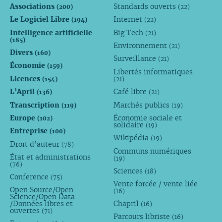
Associations
Standards ouverts
(200)
(22)
Le Logiciel Libre
Internet
(194)
(22)
Intelligence artificielle
Big Tech
(21)
(185)
Environnement
(21)
Divers
(160)
Surveillance
(21)
Économie
(159)
Libertés informatiques
Licences
(154)
(21)
L’April
Café libre
(136)
(21)
Transcription
Marchés publics
(119)
(19)
Europe
Économie sociale et
(102)
solidaire
(19)
Entreprise
(100)
Wikipédia
(19)
Droit d’auteur
(78)
Communs numériques
État et administrations
(19)
(76)
Sciences
(18)
Conference
(75)
Vente forcée / vente liée
Open Source/Open
(16)
Science/Open Data
/Données libres et
Chapril
(16)
ouvertes
(71)
Parcours libriste
(16)