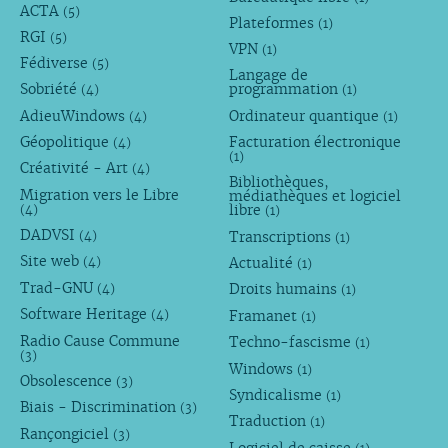
ACTA
(5)
Plateformes
(1)
RGI
(5)
VPN
(1)
Fédiverse
(5)
Langage de
Sobriété
programmation
(4)
(1)
AdieuWindows
Ordinateur quantique
(4)
(1)
Géopolitique
Facturation électronique
(4)
(1)
Créativité - Art
(4)
Bibliothèques,
Migration vers le Libre
médiathèques et logiciel
libre
(4)
(1)
DADVSI
Transcriptions
(4)
(1)
Site web
Actualité
(4)
(1)
Trad-GNU
Droits humains
(4)
(1)
Software Heritage
Framanet
(4)
(1)
Radio Cause Commune
Techno-fascisme
(1)
(3)
Windows
(1)
Obsolescence
(3)
Syndicalisme
(1)
Biais - Discrimination
(3)
Traduction
(1)
Rançongiciel
(3)
Logiciel de caisse