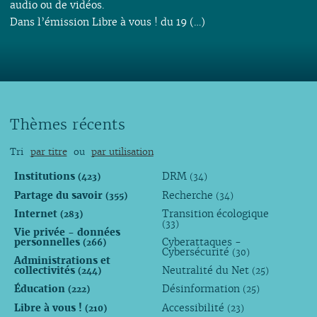
audio ou de vidéos.
Dans l’émission Libre à vous ! du 19 (…)
Thèmes récents
Tri
par titre
ou
par utilisation
Institutions
DRM
(423)
(34)
Partage du savoir
Recherche
(355)
(34)
Internet
Transition écologique
(283)
(33)
Vie privée - données
personnelles
Cyberattaques -
(266)
Cybersécurité
(30)
Administrations et
collectivités
Neutralité du Net
(244)
(25)
Éducation
Désinformation
(222)
(25)
Libre à vous !
Accessibilité
(210)
(23)