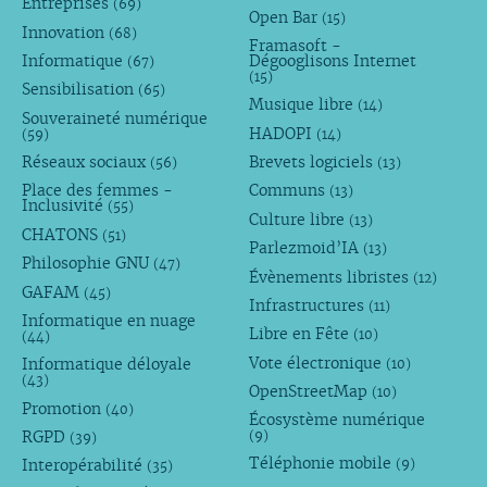
Entreprises
(69)
Open Bar
(15)
Innovation
(68)
Framasoft -
Informatique
Dégooglisons Internet
(67)
(15)
Sensibilisation
(65)
Musique libre
(14)
Souveraineté numérique
HADOPI
(59)
(14)
Réseaux sociaux
Brevets logiciels
(56)
(13)
Place des femmes -
Communs
(13)
Inclusivité
(55)
Culture libre
(13)
CHATONS
(51)
Parlezmoid’IA
(13)
Philosophie GNU
(47)
Évènements libristes
(12)
GAFAM
(45)
Infrastructures
(11)
Informatique en nuage
Libre en Fête
(10)
(44)
Vote électronique
Informatique déloyale
(10)
(43)
OpenStreetMap
(10)
Promotion
(40)
Écosystème numérique
RGPD
(9)
(39)
Téléphonie mobile
Interopérabilité
(9)
(35)