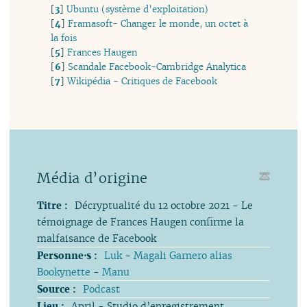
[
3
]
Ubuntu (système d’exploitation)
[
4
]
Framasoft- Changer le monde, un octet à
la fois
[
5
]
Frances Haugen
[
6
]
Scandale Facebook-Cambridge Analytica
[
7
]
Wikipédia - Critiques de Facebook
Média d’origine
Titre :
Décryptualité du 12 octobre 2021 - Le
témoignage de Frances Haugen confirme la
malfaisance de Facebook
Personne⋅s :
Luk
-
Magali Garnero alias
Bookynette
-
Manu
Source :
Podcast
Lieu :
April - Studio d’enregistrement