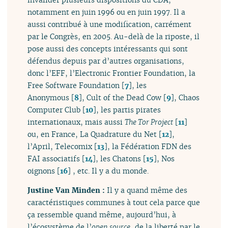
notamment en juin 1996 ou en juin 1997. Il a
aussi contribué à une modification, carrément
par le Congrès, en 2005. Au-delà de la riposte, il
pose aussi des concepts intéressants qui sont
défendus depuis par d’autres organisations,
donc l’EFF, l’Electronic Frontier Foundation, la
Free Software Foundation
[
7
]
, les
Anonymous
[
8
]
, Cult of the Dead Cow
[
9
]
, Chaos
Computer Club
[
10
]
, les partis pirates
internationaux, mais aussi
The Tor Project
[
11
]
ou, en France, La Quadrature du Net
[
12
]
,
l’April, Telecomix
[
13
]
, la Fédération FDN des
FAI associatifs
[
14
]
, les Chatons
[
15
]
, Nos
oignons
[
16
]
, etc. Il y a du monde.
Justine Van Minden :
Il y a quand même des
caractéristiques communes à tout cela parce que
ça ressemble quand même, aujourd’hui, à
l’écosystème de l’
open source
, de la liberté par le