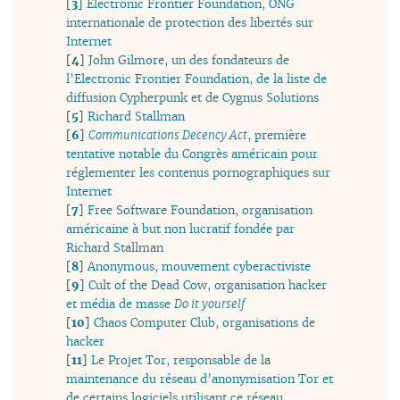
[
3
]
Electronic Frontier Foundation, ONG
internationale de protection des libertés sur
Internet
[
4
]
John Gilmore, un des fondateurs de
l’Electronic Frontier Foundation, de la liste de
diffusion Cypherpunk et de Cygnus Solutions
[
5
]
Richard Stallman
[
6
]
Communications Decency Act
, première
tentative notable du Congrès américain pour
réglementer les contenus pornographiques sur
Internet
[
7
]
Free Software Foundation, organisation
américaine à but non lucratif fondée par
Richard Stallman
[
8
]
Anonymous, mouvement cyberactiviste
[
9
]
Cult of the Dead Cow, organisation hacker
et média de masse
Do it yourself
[
10
]
Chaos Computer Club, organisations de
hacker
[
11
]
Le Projet Tor, responsable de la
maintenance du réseau d’anonymisation Tor et
de certains logiciels utilisant ce réseau