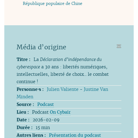
République populaire de Chine
Média d’origine
Titre :
La
Déclaration d’indépendance du
cyberespace
a 30 ans : libertés numériques,
intellectuelles, liberté de choix... le combat
continue !
Personne⋅s :
Julien Valiente
-
Justine Van
Minden
Source :
Podcast
Lieu :
Podcast
On Cybair
Date :
2026-02-09
Durée :
15 min
Autres liens :
Présentation du podcast