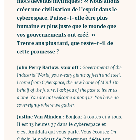
mots devenus mythiques : « Nous allons
créer une civilisation de l’esprit dans le
cyberespace. Puisse-t-elle être plus
humaine et plus juste que le monde que
vos gouvernements ont créé. »
Trente ans plus tard, que reste-t-il de
cette promesse ?
John Perry Barlow, voix off :
Governments of the
Industrial World, you weary giants of flesh and steel,
I come from Cyberspace, the new home of Mind. On
behalf of the future, I ask you of the past to leave us
alone. You are not welcome among us. You have no
sovereignty where we gather.
Justine Van Minden :
Bonjour à toutes et à tous.
Il est 13 heures 37 dans le cyberespace et
c’est Amidala qui vous parle. Vous écoutez
On
Cybair
, le podcast de Cyberwings dédié aux