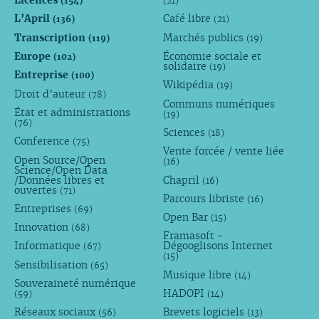
Licences
(154)
(21)
L’April
Café libre
(136)
(21)
Transcription
Marchés publics
(119)
(19)
Europe
Économie sociale et
(102)
solidaire
(19)
Entreprise
(100)
Wikipédia
(19)
Droit d’auteur
(78)
Communs numériques
État et administrations
(19)
(76)
Sciences
(18)
Conference
(75)
Vente forcée / vente liée
Open Source/Open
(16)
Science/Open Data
/Données libres et
Chapril
(16)
ouvertes
(71)
Parcours libriste
(16)
Entreprises
(69)
Open Bar
(15)
Innovation
(68)
Framasoft -
Informatique
Dégooglisons Internet
(67)
(15)
Sensibilisation
(65)
Musique libre
(14)
Souveraineté numérique
HADOPI
(59)
(14)
Réseaux sociaux
Brevets logiciels
(56)
(13)