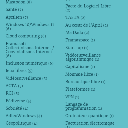
Mastodon
(8)
Pacte du Logiciel Libre
Santé
(7)
(2)
Aprilien
TAFTA
(7)
(2)
Windows 10/Windows 11
Au cœur de l’April
(2)
(6)
Ma Dada
(2)
Cloud computing
(6)
Framaspace
(1)
Framasoft -
Collectivisons Internet /
Start-up
(1)
Convivialisons Internet
Vidéosurveillance
(6)
algorithmique
(1)
Inclusion numérique
(6)
Capitalisme
(1)
Jeux libres
(5)
Monnaie libre
(1)
Vidéosurveillance
(5)
Bureautique libre
(1)
ACTA
(5)
Plateformes
(1)
RGI
(5)
VPN
(1)
Fédiverse
(5)
Langage de
Sobriété
programmation
(4)
(1)
AdieuWindows
Ordinateur quantique
(4)
(1)
Géopolitique
Facturation électronique
(4)
(1)