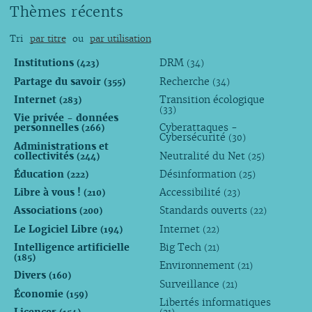
Thèmes récents
Tri
par titre
ou
par utilisation
Institutions
DRM
(423)
(34)
Partage du savoir
Recherche
(355)
(34)
Internet
Transition écologique
(283)
(33)
Vie privée - données
personnelles
Cyberattaques -
(266)
Cybersécurité
(30)
Administrations et
collectivités
Neutralité du Net
(244)
(25)
Éducation
Désinformation
(222)
(25)
Libre à vous !
Accessibilité
(210)
(23)
Associations
Standards ouverts
(200)
(22)
Le Logiciel Libre
Internet
(194)
(22)
Intelligence artificielle
Big Tech
(21)
(185)
Environnement
(21)
Divers
(160)
Surveillance
(21)
Économie
(159)
Libertés informatiques