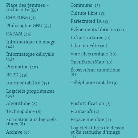
Place des femmes -
Communs
(13)
Inclusivité
(55)
Culture libre
(13)
CHATONS
(51)
Parlezmoid’IA
(13)
Philosophie GNU
(47)
Évènements libristes
(12)
GAFAM
(45)
Infrastructures
(11)
Informatique en nuage
Libre en Fête
(10)
(44)
Vote électronique
Informatique déloyale
(10)
(43)
OpenStreetMap
(10)
Promotion
(40)
Écosystème numérique
RGPD
(9)
(39)
Téléphonie mobile
Interopérabilité
(9)
(35)
Logiciels propriétaires
(34)
Algorithme
Enshittification
(8)
(2)
Technopolice
Framasoft
(8)
(2)
Formation aux logiciels
Espace membre
(2)
libres
(8)
Logiciels libres de dessin
Archive
et de retouche d’image
(8)
(2)