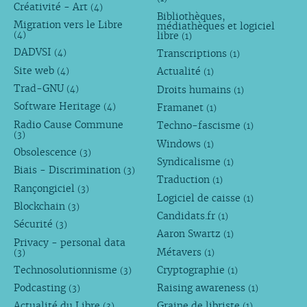
Créativité - Art
(4)
Bibliothèques,
Migration vers le Libre
médiathèques et logiciel
libre
(4)
(1)
DADVSI
Transcriptions
(4)
(1)
Site web
Actualité
(4)
(1)
Trad-GNU
Droits humains
(4)
(1)
Software Heritage
Framanet
(4)
(1)
Radio Cause Commune
Techno-fascisme
(1)
(3)
Windows
(1)
Obsolescence
(3)
Syndicalisme
(1)
Biais - Discrimination
(3)
Traduction
(1)
Rançongiciel
(3)
Logiciel de caisse
(1)
Blockchain
(3)
Candidats.fr
(1)
Sécurité
(3)
Aaron Swartz
(1)
Privacy - personal data
Métavers
(3)
(1)
Technosolutionnisme
Cryptographie
(3)
(1)
Podcasting
Raising awareness
(3)
(1)
Actualité du Libre
Graine de libriste
(3)
(1)