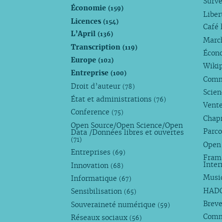
Surve
Économie
(159)
Liber
Licences
(154)
Café 
L’April
(136)
Marc
Transcription
(119)
Écono
Europe
(102)
Wiki
Entreprise
(100)
Comm
Droit d’auteur
(78)
Scie
État et administrations
(76)
Vente
Conference
(75)
Chap
Open Source/Open Science/Open
Parco
Data /Données libres et ouvertes
(71)
Open
Entreprises
(69)
Fram
Inte
Innovation
(68)
Musi
Informatique
(67)
HAD
Sensibilisation
(65)
Breve
Souveraineté numérique
(59)
Com
Réseaux sociaux
(56)