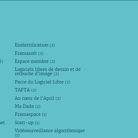
Enshittification
(2)
Framasoft
(2)
Espace membre
8)
(2)
Logiciels libres de dessin et de
retouche d’image
(2)
Pacte du Logiciel Libre
(2)
TAFTA
(2)
Au cœur de l’April
(2)
Ma Dada
(2)
Framaspace
(1)
net
Start-up
(1)
Vidéosurveillance algorithmique
(1)