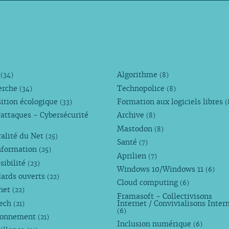
M
Algorithme
(34)
(8)
erche
Technopolice
(34)
(8)
ition écologique
Formation aux logiciels libres
(33)
(
attaques - Cybersécurité
Archive
(8)
Mastodon
(8)
alité du Net
(25)
Santé
(7)
nformation
(25)
Aprilien
(7)
sibilité
(23)
Windows 10/Windows 11
(6)
dards ouverts
(22)
Cloud computing
(6)
rnet
(22)
Framasoft - Collectivisons
Tech
Internet / Convivialisons Inter
(21)
(6)
ronnement
(21)
Inclusion numérique
(6)