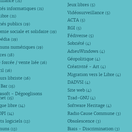
illance
(21)
Jeux libres
(5)
tés informatiques
(21)
Vidéosurveillance
(5)
libre
(21)
ACTA
(5)
hés publics
(19)
RGI
(5)
mie sociale et solidaire
(19)
Fédiverse
(5)
pédia
(19)
Sobriété
(4)
uns numériques
(19)
AdieuWindows
(4)
nces
(18)
Géopolitique
(4)
 forcée / vente liée
(16)
Créativité - Art
(4)
ril
(16)
Migration vers le Libre
(4)
urs libriste
(16)
DADVSI
(4)
 Bar
(15)
Site web
(4)
asoft - Dégooglisons
rnet
Trad-GNU
(15)
(4)
que libre
Software Heritage
(14)
(4)
OPI
Radio Cause Commune
(14)
(3)
ts logiciels
Obsolescence
(13)
(3)
muns
Biais - Discrimination
(13)
(3)