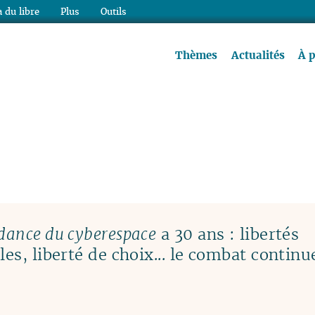
 du libre
Plus
Outils
re à lire !
Thèmes
Actualités
À 
dance du cyberespace
a 30 ans : libertés
es, liberté de choix... le combat continu