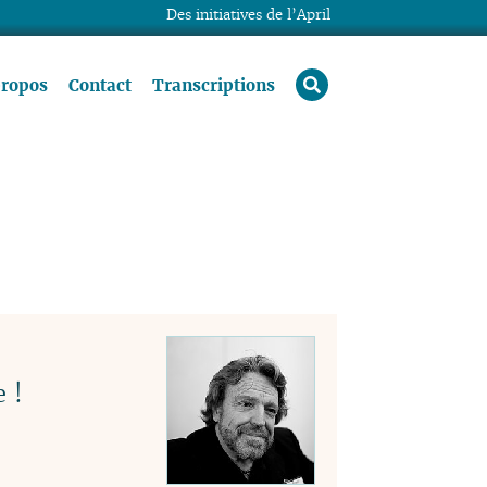
Des initiatives de l’April
rechercher
propos
Contact
Transcriptions
e !