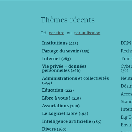
Thèmes récents
Tri
par titre
ou
par utilisation
Institutions
DR
(423)
Partage du savoir
Rech
(355)
Internet
Trans
(283)
Vie privée - données
Cyber
personnelles
(266)
(30)
Administrations et collectivités
Neutr
(244)
Dési
Éducation
(222)
Acces
Libre à vous !
(210)
Stan
Associations
(200)
Inte
Le Logiciel Libre
(194)
Big 
Intelligence artificielle
(185)
Envi
Divers
(160)