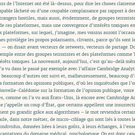
eurs de l’Internet ont été là-dessus, pour dire les choses claire
upable lâcheté ou d’une coupable complaisance par rapport à de
étrangers hostiles, mais aussi, évidemment, de groupes terroriste
de ces plateformes, mais une convergence d’intérêts toxiques ent
plateformes, sur lequel, j’imagine, mes voisins auront l’occasi
 privilégie les propos polarisants, clivants, parce qu’ils sont 
— on disait avant vecteurs de retweets, vecteurs de partage. Donc
xemple entre des groupes terroristes et des plateformes comme 
térêts toxiques. La nouveauté, aujourd’hui, c’est qu’au-delà même
 l’a vu dans le passé par exemple avec l’affaire Cambridge Analyt
, beaucoup d’autres ont suivi et, malheureusement, beaucoup d’a
la formation des opinions publiques, d’où les inquiétudes que l’o
 Nouvelle-Calédonie sur la formation de l’opinion publique, voire
tes, comme on l’a vu aux États-Unis, là encore avec Cambridge A
ue j’appelle un coup d’État, que certains appellent une insurrect
aient pu grandir grâce aux algorithmes – le mot reviendra cert
arle, dans notre métier, de micro-ciblage qui sont liés à toutes
 individus, données liées à leurs goûts, à leurs échanges, à l’en
s captations du domaine médical, psychologique. On est donc cap