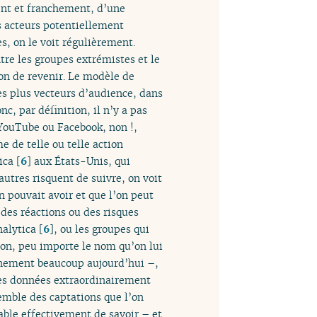
ment et franchement, d’une
s acteurs potentiellement
s, on le voit régulièrement.
re les groupes extrémistes et le
on de revenir. Le modèle de
les plus vecteurs d’audience, dans
, par définition, il n’y a pas
YouTube ou Facebook, non !,
 de telle ou telle action
ica
[
6
]
aux États-Unis, qui
utres risquent de suivre, on voit
n pouvait avoir et que l’on peut
 des réactions ou des risques
nalytica
[
6
]
, ou les groupes qui
ion, peu importe le nom qu’on lui
ainement beaucoup aujourd’hui –,
 les données extraordinairement
semble des captations que l’on
able effectivement de savoir – et