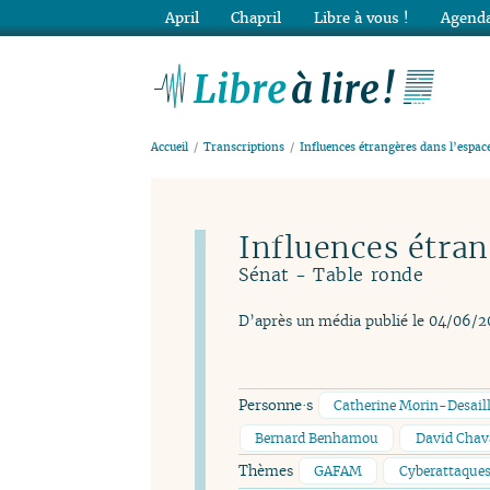
April
Chapril
Libre à vous !
Agenda
Lib
Accueil
Transcriptions
Influences étrangères dans l’espa
Influences étra
Sénat - Table ronde
D’après un média publié le 04/06/
Personne·s
Catherine Morin-Desail
Bernard Benhamou
David Chav
Thèmes
GAFAM
Cyberattaques