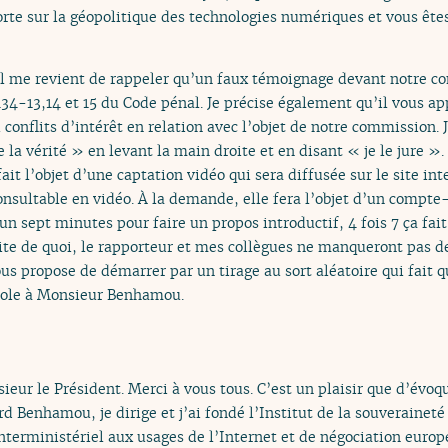
orte sur la géopolitique des technologies numériques et vous êtes,
il me revient de rappeler qu’un faux témoignage devant notre c
34-13,14 et 15 du Code pénal. Je précise également qu’il vous app
 conflits d’intérêt en relation avec l’objet de notre commission. 
e la vérité » en levant la main droite et en disant « je le jure ».
ait l’objet d’une captation vidéo qui sera diffusée sur le site inte
onsultable en vidéo. À la demande, elle fera l’objet d’un compte
n sept minutes pour faire un propos introductif, 4 fois 7 ça fai
uite de quoi, le rapporteur et mes collègues ne manqueront pas d
ous propose de démarrer par un tirage au sort aléatoire qui fait q
role à Monsieur Benhamou.
eur le Président. Merci à vous tous. C’est un plaisir que d’évoq
d Benhamou, je dirige et j’ai fondé l’Institut de la souverainet
interministériel aux usages de l’Internet et de négociation europ