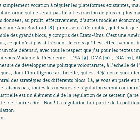
 simplement vocation à réguler les plateformes existantes, mais
ateforme qui ne serait pas lié à l’extraction de plus en plus ma
s données, au profit, effectivement, d’autres modèles économiqu
adame Anu Bradford
[
8
]
, professeur à Columbia, qui disait que
emble des grands blocs, y compris des États-Unis. C’est une Amér
s, ce qui n’est pas si fréquent. Je crois qu’il est effectivement
un rôle défensif, avec tout le respect que j’ai pour les textes 
dont vous Madame la Présidente – DSA
[
9
]
, DMA
[
10
]
, DGA
[
11
]
, A
en mesure de développer une politique volontariste, à l’échelle de 
ques, dont l’intelligence artificielle, qui est déjà notre quotidi
tral des stratégies des différents blocs. Là, je vous en parle en
 le faisons pas, toutes les mesures de régulation seront contourn
ustrielle est un élément clé de la régulation de ce secteur. Ça ne
rie, de l’autre côté… Non ! La régulation fait partie de la politiqu
ulation.
ant.