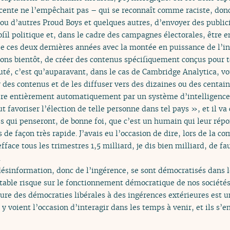
cente ne l’empêchait pas – qui se reconnaît comme raciste, donc
ou d’autres Proud Boys et quelques autres, d’envoyer des publici
ofil politique et, dans le cadre des campagnes électorales, être
e ces deux dernières années avec la montée en puissance de l’inte
rons bientôt, de créer des contenus spécifiquement conçus pour t
auté, c’est qu’auparavant, dans le cas de Cambridge Analytica, vo
 des contenus et de les diffuser vers des dizaines ou des centai
aire entièrement automatiquement par un système d’intelligence a
ut favoriser l’élection de telle personne dans tel pays », et il v
s qui penseront, de bonne foi, que c’est un humain qui leur répo
de façon très rapide. J’avais eu l’occasion de dire, lors de la 
ace tous les trimestres 1,5 milliard, je dis bien milliard, de fa
.
a désinformation, donc de l’ingérence, se sont démocratisés dans
table risque sur le fonctionnement démocratique de nos sociétés. 
rture des démocraties libérales à des ingérences extérieures est
y voient l’occasion d’interagir dans les temps à venir, et ils s’e