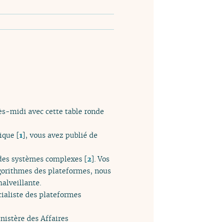
ès-midi avec cette table ronde
rique
[
1
]
, vous avez publié de
t des systèmes complexes
[
2
]
. Vos
lgorithmes des plateformes, nous
malveillante.
cialiste des plateformes
nistère des Affaires