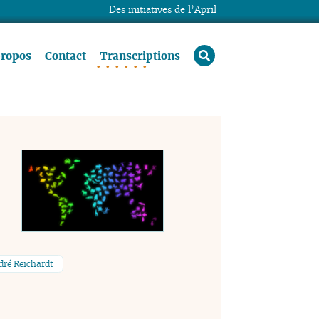
Des initiatives de l’April
rechercher
propos
Contact
Transcriptions
dré Reichardt