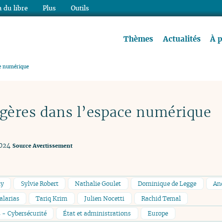
 du libre
Plus
Outils
re à lire !
Thèmes
Actualités
À 
ce numérique
ngères dans l’espace numérique
2024
Source
Avertissement
ly
Sylvie Robert
Nathalie Goulet
Dominique de Legge
An
alarias
Tariq Krim
Julien Nocetti
Rachid Temal
 - Cybersécurité
État et administrations
Europe