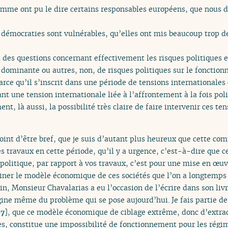
 comme ont pu le dire certains responsables européens, que nous 
démocraties sont vulnérables, qu’elles ont mis beaucoup trop de
 des questions concernant effectivement les risques politiques
 dominante ou autres, non, de risques politiques sur le foncti
 parce qu’il s’inscrit dans une période de tensions international
t une tension internationale liée à l’affrontement à la fois poli
ent, là aussi, la possibilité très claire de faire intervenir ces
joint d’être bref, que je suis d’autant plus heureux que cette c
es travaux en cette période, qu’il y a urgence, c’est-à-dire que c
olitique, par rapport à vos travaux, c’est pour une mise en œuv
iner le modèle économique de ces sociétés que l’on a longtemp
sin, Monsieur Chavalarias a eu l’occasion de l’écrire dans son liv
rigine même du problème qui se pose aujourd’hui. Je fais partie d
[
7
]
, que ce modèle économique de ciblage extrême, donc d’extrac
s, constitue une impossibilité de fonctionnement pour les régim