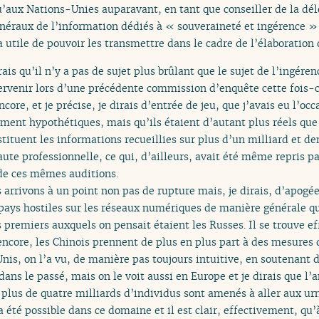
aux Nations-Unies auparavant, en tant que conseiller de la délég
énéraux de l’information dédiés à « souveraineté et ingérence »
a utile de pouvoir les transmettre dans le cadre de l’élaboratio
rais qu’il n’y a pas de sujet plus brûlant que le sujet de l’ingérenc
tervenir lors d’une précédente commission d’enquête cette fois-c
ncore, et je précise, je dirais d’entrée de jeu, que j’avais eu l’oc
ment hypothétiques, mais qu’ils étaient d’autant plus réels que d
tituent les informations recueillies sur plus d’un milliard et d
faute professionnelle, ce qui, d’ailleurs, avait été même repris p
 de ces mêmes auditions.
us arrivons à un point non pas de rupture mais, je dirais, d’apog
pays hostiles sur les réseaux numériques de manière générale q
s premiers auxquels on pensait étaient les Russes. Il se trouve 
ncore, les Chinois prennent de plus en plus part à des mesures 
-Unis, on l’a vu, de manière pas toujours intuitive, en soutenant 
ans le passé, mais on le voit aussi en Europe et je dirais que l’
 plus de quatre milliards d’individus sont amenés à aller aux u
été possible dans ce domaine et il est clair, effectivement, qu’