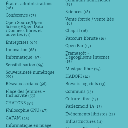
Communs numériques
État et administrations
(19)
(76)
Sciences
(18)
Conference
(75)
Vente forcée / vente liée
Open Source/Open
(16)
Science/Open Data
/Données libres et
Chapril
(16)
ouvertes
(71)
Parcours libriste
(16)
Entreprises
(69)
Open Bar
(15)
Innovation
(68)
Framasoft -
Informatique
Dégooglisons Internet
(67)
(15)
Sensibilisation
(65)
Musique libre
(14)
Souveraineté numérique
HADOPI
(59)
(14)
Réseaux sociaux
Brevets logiciels
(56)
(13)
Place des femmes -
Communs
(13)
Inclusivité
(55)
Culture libre
(13)
CHATONS
(51)
Parlezmoid’IA
(13)
Philosophie GNU
(47)
Évènements libristes
(12)
GAFAM
(45)
Infrastructures
(11)
Informatique en nuage