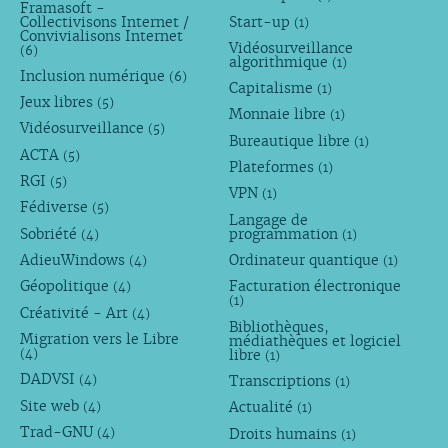
Framasoft -
Collectivisons Internet /
Start-up
(1)
Convivialisons Internet
Vidéosurveillance
(6)
algorithmique
(1)
Inclusion numérique
(6)
Capitalisme
(1)
Jeux libres
(5)
Monnaie libre
(1)
Vidéosurveillance
(5)
Bureautique libre
(1)
ACTA
(5)
Plateformes
(1)
RGI
(5)
VPN
(1)
Fédiverse
(5)
Langage de
Sobriété
programmation
(4)
(1)
AdieuWindows
Ordinateur quantique
(4)
(1)
Géopolitique
Facturation électronique
(4)
(1)
Créativité - Art
(4)
Bibliothèques,
Migration vers le Libre
médiathèques et logiciel
libre
(4)
(1)
DADVSI
Transcriptions
(4)
(1)
Site web
Actualité
(4)
(1)
Trad-GNU
Droits humains
(4)
(1)