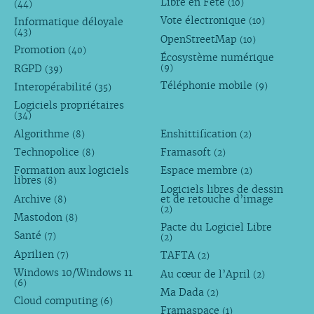
Libre en Fête
(10)
(44)
Vote électronique
Informatique déloyale
(10)
(43)
OpenStreetMap
(10)
Promotion
(40)
Écosystème numérique
RGPD
(9)
(39)
Téléphonie mobile
Interopérabilité
(9)
(35)
Logiciels propriétaires
(34)
Algorithme
Enshittification
(8)
(2)
Technopolice
Framasoft
(8)
(2)
Formation aux logiciels
Espace membre
(2)
libres
(8)
Logiciels libres de dessin
Archive
et de retouche d’image
(8)
(2)
Mastodon
(8)
Pacte du Logiciel Libre
Santé
(7)
(2)
Aprilien
TAFTA
(7)
(2)
Windows 10/Windows 11
Au cœur de l’April
(2)
(6)
Ma Dada
(2)
Cloud computing
(6)
Framaspace
(1)