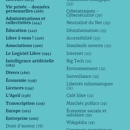
(33)
Vie privée - données
personnelles
Cyberattaques -
(266)
Cybersécurité
(30)
Administrations et
collectivités
Neutralité du Net
(244)
(25)
Éducation
Désinformation
(222)
(25)
Libre à vous !
Accessibilité
(210)
(23)
Associations
Standards ouverts
(200)
(22)
Le Logiciel Libre
Internet
(194)
(22)
Intelligence artificielle
Big Tech
(21)
(185)
Environnement
(21)
Divers
(160)
Surveillance
(21)
Économie
(159)
Libertés informatiques
Licences
(154)
(21)
L’April
Café libre
(136)
(21)
Transcription
Marchés publics
(119)
(19)
Europe
Économie sociale et
(102)
solidaire
(19)
Entreprise
(100)
Wikipédia
(19)
Droit d’auteur
(78)