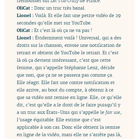
trémousser sur
Let’s Go Crazy
de Prince.
OliCat :
Donc un truc très banal.
Lionel :
Voilà. Et elle fait une petite vidéo de 29
secondes qu’elle met sur YouTube.
OliCat :
Et c’est là où ça ne va pas !
Lionel :
Évidemment voilà ! Universal, qui a des
droits sur la chanson, envoie une notification de
retrait et obtient de YouTube le retrait. Et c’est
là où ça devient intéressant, c’est que cette
femme, qui s’appelle Stéphanie Lenz, décide
que non, que ça ne se passera pas comme ça.
Elle réagit. Elle fait une contre notification et
elle arrive, au bout du compte, à obtenir à ce
que sa vidéo soit remise en ligne. Elle, ce qu’elle
dit, c’est qu’elle a le droit de le faire puisqu’il y
a un truc aux États-Unis qui s’appelle le
fair use
,
l’usage équitable. Elle estime que c’est
applicable à son cas. Donc elle obtient la remise
en ligne de la vidéo, mais elle ne s’arrête pas là,