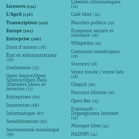
Libertés informatiques
Licences
(154)
(21)
L’April
Café libre
(136)
(21)
Transcription
Marchés publics
(119)
(19)
Europe
Économie sociale et
(102)
solidaire
(19)
Entreprise
(100)
Wikipédia
(19)
Droit d’auteur
(78)
Communs numériques
État et administrations
(19)
(76)
Sciences
(18)
Conference
(75)
Vente forcée / vente liée
Open Source/Open
(16)
Science/Open Data
/Données libres et
Chapril
(16)
ouvertes
(71)
Parcours libriste
(16)
Entreprises
(69)
Open Bar
(15)
Innovation
(68)
Framasoft -
Informatique
Dégooglisons Internet
(67)
(15)
Sensibilisation
(65)
Musique libre
(14)
Souveraineté numérique
HADOPI
(59)
(14)