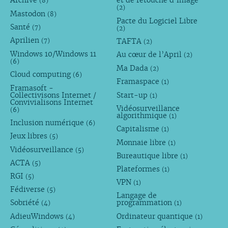
Archive
et de retouche d’image
(8)
(2)
Mastodon
(8)
Pacte du Logiciel Libre
Santé
(7)
(2)
Aprilien
TAFTA
(7)
(2)
Windows 10/Windows 11
Au cœur de l’April
(2)
(6)
Ma Dada
(2)
Cloud computing
(6)
Framaspace
(1)
Framasoft -
Collectivisons Internet /
Start-up
(1)
Convivialisons Internet
Vidéosurveillance
(6)
algorithmique
(1)
Inclusion numérique
(6)
Capitalisme
(1)
Jeux libres
(5)
Monnaie libre
(1)
Vidéosurveillance
(5)
Bureautique libre
(1)
ACTA
(5)
Plateformes
(1)
RGI
(5)
VPN
(1)
Fédiverse
(5)
Langage de
Sobriété
programmation
(4)
(1)
AdieuWindows
Ordinateur quantique
(4)
(1)