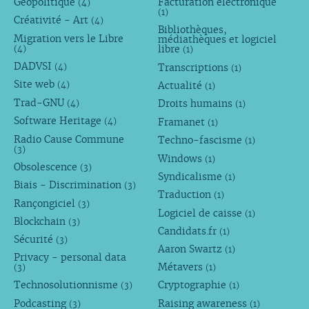
Géopolitique
Facturation électronique
(4)
(1)
Créativité - Art
(4)
Bibliothèques,
Migration vers le Libre
médiathèques et logiciel
libre
(4)
(1)
DADVSI
Transcriptions
(4)
(1)
Site web
Actualité
(4)
(1)
Trad-GNU
Droits humains
(4)
(1)
Software Heritage
Framanet
(4)
(1)
Radio Cause Commune
Techno-fascisme
(1)
(3)
Windows
(1)
Obsolescence
(3)
Syndicalisme
(1)
Biais - Discrimination
(3)
Traduction
(1)
Rançongiciel
(3)
Logiciel de caisse
(1)
Blockchain
(3)
Candidats.fr
(1)
Sécurité
(3)
Aaron Swartz
(1)
Privacy - personal data
Métavers
(3)
(1)
Technosolutionnisme
Cryptographie
(3)
(1)
Podcasting
Raising awareness
(3)
(1)