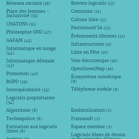
Réseaux sociaux
Brevets logiciels
(56)
(13)
Place des femmes -
Communs
(13)
Inclusivité
(55)
Culture libre
(13)
CHATONS
(51)
Parlezmoid’IA
(13)
Philosophie GNU
(47)
Évènements libristes
(12)
GAFAM
(45)
Infrastructures
(11)
Informatique en nuage
Libre en Fête
(10)
(44)
Vote électronique
Informatique déloyale
(10)
(43)
OpenStreetMap
(10)
Promotion
(40)
Écosystème numérique
RGPD
(9)
(39)
Téléphonie mobile
Interopérabilité
(9)
(35)
Logiciels propriétaires
(34)
Algorithme
Enshittification
(8)
(2)
Technopolice
Framasoft
(8)
(2)
Formation aux logiciels
Espace membre
(2)
libres
(8)
Logiciels libres de dessin