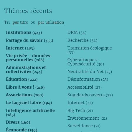
Thèmes récents
Tri
par titre
ou
par utilisation
Institutions
DRM
(423)
(34)
Partage du savoir
Recherche
(355)
(34)
Internet
Transition écologique
(283)
(33)
Vie privée - données
personnelles
Cyberattaques -
(266)
Cybersécurité
(30)
Administrations et
collectivités
Neutralité du Net
(244)
(25)
Éducation
Désinformation
(222)
(25)
Libre à vous !
Accessibilité
(210)
(23)
Associations
Standards ouverts
(200)
(22)
Le Logiciel Libre
Internet
(194)
(22)
Intelligence artificielle
Big Tech
(21)
(185)
Environnement
(21)
Divers
(160)
Surveillance
(21)
Économie
(159)