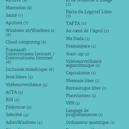
Archive
et de retouche d’image
(8)
(2)
Mastodon
(8)
Pacte du Logiciel Libre
Santé
(7)
(2)
Aprilien
TAFTA
(7)
(2)
Windows 10/Windows 11
Au cœur de l’April
(2)
(6)
Ma Dada
(2)
Cloud computing
(6)
Framaspace
(1)
Framasoft -
Collectivisons Internet /
Start-up
(1)
Convivialisons Internet
Vidéosurveillance
(6)
algorithmique
(1)
Inclusion numérique
(6)
Capitalisme
(1)
Jeux libres
(5)
Monnaie libre
(1)
Vidéosurveillance
(5)
Bureautique libre
(1)
ACTA
(5)
Plateformes
(1)
RGI
(5)
VPN
(1)
Fédiverse
(5)
Langage de
Sobriété
programmation
(4)
(1)
AdieuWindows
Ordinateur quantique
(4)
(1)