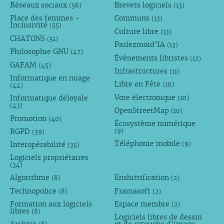
Réseaux sociaux
Brevets logiciels
(56)
(13)
Place des femmes -
Communs
(13)
Inclusivité
(55)
Culture libre
(13)
CHATONS
(51)
Parlezmoid’IA
(13)
Philosophie GNU
(47)
Évènements libristes
(12)
GAFAM
(45)
Infrastructures
(11)
Informatique en nuage
Libre en Fête
(10)
(44)
Vote électronique
Informatique déloyale
(10)
(43)
OpenStreetMap
(10)
Promotion
(40)
Écosystème numérique
RGPD
(9)
(39)
Téléphonie mobile
Interopérabilité
(9)
(35)
Logiciels propriétaires
(34)
Algorithme
Enshittification
(8)
(2)
Technopolice
Framasoft
(8)
(2)
Formation aux logiciels
Espace membre
(2)
libres
(8)
Logiciels libres de dessin