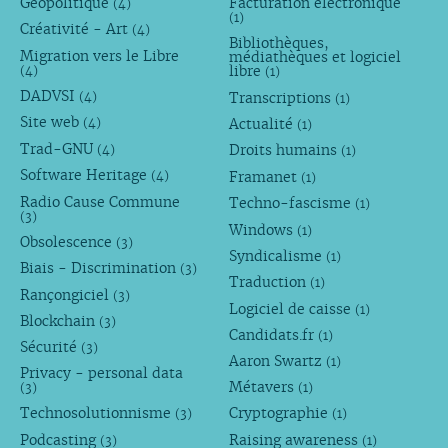
Géopolitique
Facturation électronique
(4)
(1)
Créativité - Art
(4)
Bibliothèques,
Migration vers le Libre
médiathèques et logiciel
libre
(4)
(1)
DADVSI
Transcriptions
(4)
(1)
Site web
Actualité
(4)
(1)
Trad-GNU
Droits humains
(4)
(1)
Software Heritage
Framanet
(4)
(1)
Radio Cause Commune
Techno-fascisme
(1)
(3)
Windows
(1)
Obsolescence
(3)
Syndicalisme
(1)
Biais - Discrimination
(3)
Traduction
(1)
Rançongiciel
(3)
Logiciel de caisse
(1)
Blockchain
(3)
Candidats.fr
(1)
Sécurité
(3)
Aaron Swartz
(1)
Privacy - personal data
Métavers
(3)
(1)
Technosolutionnisme
Cryptographie
(3)
(1)
Podcasting
Raising awareness
(3)
(1)