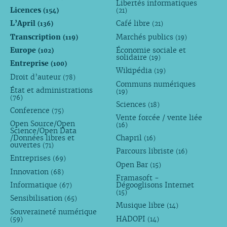
Libertés informatiques
Licences
(154)
(21)
L’April
Café libre
(136)
(21)
Transcription
Marchés publics
(119)
(19)
Europe
Économie sociale et
(102)
solidaire
(19)
Entreprise
(100)
Wikipédia
(19)
Droit d’auteur
(78)
Communs numériques
État et administrations
(19)
(76)
Sciences
(18)
Conference
(75)
Vente forcée / vente liée
Open Source/Open
(16)
Science/Open Data
/Données libres et
Chapril
(16)
ouvertes
(71)
Parcours libriste
(16)
Entreprises
(69)
Open Bar
(15)
Innovation
(68)
Framasoft -
Informatique
Dégooglisons Internet
(67)
(15)
Sensibilisation
(65)
Musique libre
(14)
Souveraineté numérique
HADOPI
(59)
(14)