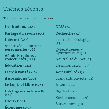
Thèmes récents
Tri
par titre
ou
par utilisation
Institutions
DRM
(423)
(34)
Partage du savoir
Recherche
(355)
(34)
Internet
Transition écologique
(283)
(33)
Vie privée - données
personnelles
Cyberattaques -
(266)
Cybersécurité
(30)
Administrations et
collectivités
Neutralité du Net
(244)
(25)
Éducation
Désinformation
(222)
(25)
Libre à vous !
Accessibilité
(210)
(23)
Associations
Standards ouverts
(200)
(22)
Le Logiciel Libre
Internet
(194)
(22)
Intelligence artificielle
Big Tech
(21)
(185)
Environnement
(21)
Divers
(160)
Surveillance
(21)
Économie
(159)