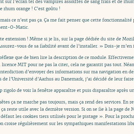
 sur l’écran tel des vampires assoiffés de sang frais et de rhum
e rhum orange ! C’est goûtu !
mais ce n’est pas ça. Ça me fait penser que cette fonctionnalité 
nsent-O-Matic.
te extension ! Même si je lis, sur la page dédiée du site de Mozi
Assurez-vous de sa fiabilité avant de l’installer. » Dois-je m’en 
réflexe que de bien lire la description de ce module. Effectiveme
e, licence MIT pour ne pas la citer, cela ne garantit pas tout. Né
l’interdiction d’envoyer des informations sur ma navigation en de
de l’Université d’Aarhus au Danemark, j’ai décidé de leur faire
p rigolo de voir la fenêtre apparaître et puis disparaître après un
êtes ça ne marche pas toujours, mais ça rend des services. En re
 reste utile avec la dernière version. Si on se fie à la page de 
r défaut les cookies tiers utilisés pour le pistage ». Pour la pro
’on croise régulièrement sur les sympathiques manifestations lib