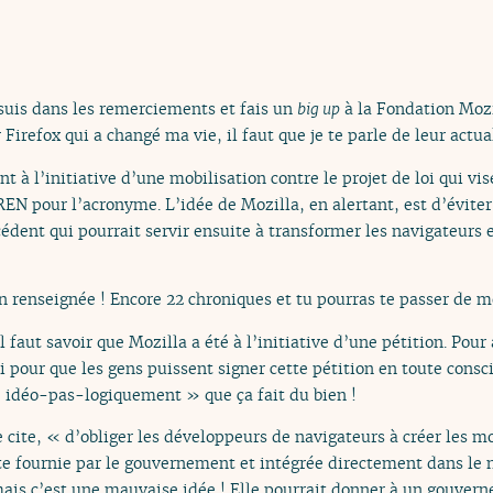
suis dans les remerciements et fais un
big up
à la Fondation Mozi
Firefox qui a changé ma vie, il faut que je te parle de leur actual
sont à l’initiative d’une mobilisation contre le projet de loi qui vis
N pour l’acronyme. L’idée de Mozilla, en alertant, est d’éviter d
dent qui pourrait servir ensuite à transformer les navigateurs e
en renseignée ! Encore 22 chroniques et tu pourras te passer de m
l faut savoir que Mozilla a été à l’initiative d’une pétition. Pour
 pour que les gens puissent signer cette pétition en toute consc
« idéo-pas-logiquement » que ça fait du bien !
 je cite, « d’obliger les développeurs de navigateurs à créer les
iste fournie par le gouvernement et intégrée directement dans le 
mais c’est une mauvaise idée ! Elle pourrait donner à un gouver