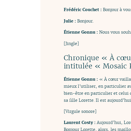
Frédéric Couchet :
Bonjour à vous
Julie :
Bonjour.
Étienne Gonnu :
Nous vous souha
[Jingle]
Chronique « À cœur 
intitulée « Mosaic 
Étienne Gonnu :
« À cœur vailla
mieux l’utiliser, en particulier a
bien-être en particulier et celui
sa fille Lorette. Il est aujourd’h
[Virgule sonore]
Laurent Costy :
Aujourd’hui, Lore
Bonjour Lorette, alors, les maillo