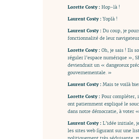
Lorette Costy :
Hop-là !
Laurent Costy :
Yoplà !
Laurent Costy :
Du coup, je pour
fonctionnalité de leur navigateur 
Lorette Costy :
Oh, je sais ! Ils 
réguler l’espace numérique », SRE
deviendrait un « dangereux précé
gouvernementale. »
Laurent Costy :
Mais te voilà bi
Lorette Costy :
Pour compléter, i
ont patiemment expliqué le souci
dans notre démocratie, à voter 
Laurent Costy :
L’idée initiale,
les sites web figurant sur une l
politiquement très séduisante, 