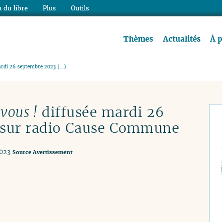
 du libre
Plus
Outils
re à lire !
Thèmes
Actualités
À 
mardi 26 septembre 2023 (…)
 vous !
diffusée mardi 26
 sur radio Cause Commune
2023
Source
Avertissement