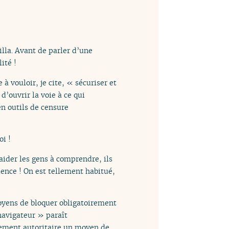
lla. Avant de parler d’une
ité !
e à vouloir, je cite, « sécuriser et
’ouvrir la voie à ce qui
n outils de censure
oi !
 aider les gens à comprendre, ils
ience ! On est tellement habitué,
 moyens de bloquer obligatoirement
navigateur » paraît
nement autoritaire un moyen de