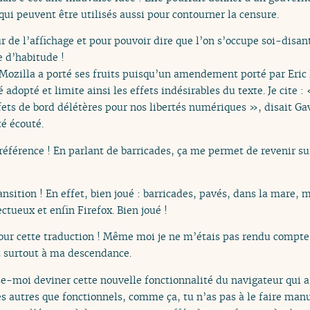
 qui peuvent être utilisés aussi pour contourner la censure.
ur de l’affichage et pour pouvoir dire que l’on s’occupe soi-disan
 d’habitude !
 Mozilla a porté ses fruits puisqu’un amendement porté par Eric 
adopté et limite ainsi les effets indésirables du texte. Je cite :
fets de bord délétères pour nos libertés numériques », disait Gav
té écouté.
 référence ! En parlant de barricades, ça me permet de revenir su
ransition ! En effet, bien joué : barricades, pavés, dans la mare,
tueux et enfin Firefox. Bien joué !
ur cette traduction ! Même moi je ne m’étais pas rendu compte 
et surtout à ma descendance.
se-moi deviner cette nouvelle fonctionnalité du navigateur qui a 
s autres que fonctionnels, comme ça, tu n’as pas à le faire man