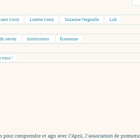
rent Costy
Lorette Costy
Suzanne Vergnolle
Luk
du savoir
Institutions
Économie
à vous !
n pour comprendre et agir avec l’April, l’association de promotio