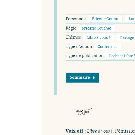
Personne·s
Étienne Gonnu
Lau
Régie
Frédéric Couchet
Thèmes
Libre à vous !
Partage 
Type d’action
Conférence
Type de publication
Podcast Libre 
Sommaire
Voix off :
Libre à vous !
, l’émissio