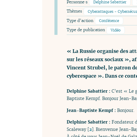
Personne·s
Delphine Sabattier
Thèmes
Cyberattaques - Cybersécur
Type d’action
Conférence
Type de publication
Vidéo
« La Russie organise des at
sur les réseaux sociaux », a
Vincent Strubel, le patron d
cyberespace ». Dans ce con
Delphine Sabattier :
C’est « Le
Baptiste Kempf. Bonjour Jean-Bap
Jean-Baptiste Kempf :
Bonjour.
Delphine Sabattier :
Fondateur d
Scaleway
[
2
]
. Bienvenue Jean-Bap
À côté de vous Jean-Noël de Gal