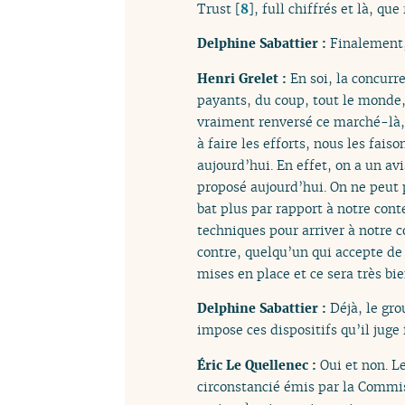
Trust
[
8
]
, full chiffrés et là, qu
Delphine Sabattier :
Finalement,
Henri Grelet :
En soi, la concurr
payants, du coup, tout le monde, 
vraiment renversé ce marché-là, 
à faire les efforts, nous les fa
aujourd’hui. En effet, on a un av
proposé aujourd’hui. On ne peut p
bat plus par rapport à notre con
techniques pour arriver à notre c
contre, quelqu’un qui accepte de 
mises en place et ce sera très b
Delphine Sabattier :
Déjà, le gro
impose ces dispositifs qu’il juge 
Éric Le Quellenec :
Oui et non. L
circonstancié émis par la Commis