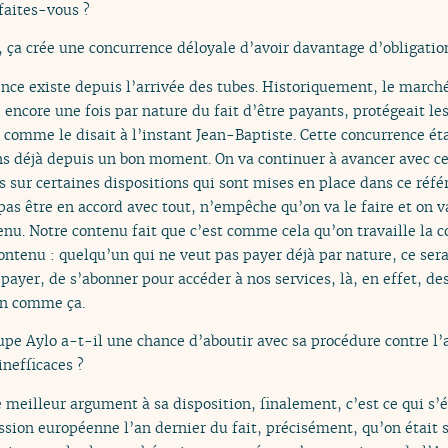
e faites-vous ?
 ça crée une concurrence déloyale d’avoir davantage d’obligatio
ence existe depuis l’arrivée des tubes. Historiquement, le marché
encore une fois par nature du fait d’être payants, protégeait le
comme le disait à l’instant Jean-Baptiste. Cette concurrence étai
isons déjà depuis un bon moment. On va continuer à avancer avec 
is sur certaines dispositions qui sont mises en place dans ce réfé
as être en accord avec tout, n’empêche qu’on va le faire et on va
tenu. Notre contenu fait que c’est comme cela qu’on travaille la
ontenu : quelqu’un qui ne veut pas payer déjà par nature, ce sera
payer, de s’abonner pour accéder à nos services, là, en effet, d
ien comme ça.
upe Aylo a-t-il une chance d’aboutir avec sa procédure contre l’a
inefficaces ?
e meilleur argument à sa disposition, finalement, c’est ce qui s’é
sion européenne l’an dernier du fait, précisément, qu’on était 