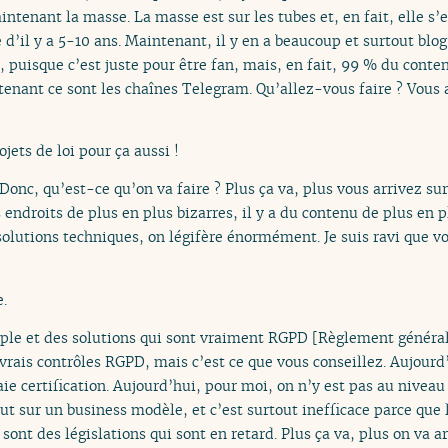
intenant la masse. La masse est sur les tubes et, en fait, elle s’e
le d’il y a 5-10 ans. Maintenant, il y en a beaucoup et surtout blo
, puisque c’est juste pour être fan, mais, en fait, 99 % du cont
enant ce sont les chaînes Telegram. Qu’allez-vous faire ? Vous a
rojets de loi pour ça aussi !
 Donc, qu’est-ce qu’on va faire ? Plus ça va, plus vous arrivez su
 endroits de plus en plus bizarres, il y a du contenu de plus en plu
 solutions techniques, on légifère énormément. Je suis ravi que v
.
le et des solutions qui sont vraiment RGPD [Règlement général 
rais contrôles RGPD, mais c’est ce que vous conseillez. Aujourd’hu
raie certification. Aujourd’hui, pour moi, on n’y est pas au niveau 
out sur un business modèle, et c’est surtout inefficace parce que l
 sont des législations qui sont en retard. Plus ça va, plus on va a