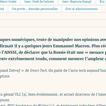
Henri Grelet
Jean-Noël de Galzain
Jean-Baptiste Kempf
Éric
ité
Vie privée - données personnelles
État et administrations
taques numériques, tente de manipuler nos opinions av
ffirmait il y a quelques jours Emmanuel Macron. Plus ré
e l’ANSSI, de déclarer que la Russie était une « menace 
texte extrêmement tendu, comment mesurer l’ampleur 
 grand
Debrief
» de
Smart Tech
. On parle de l’actu tech aujourd’hui
tiste.
u génial VLC
[
1
]
, bien évidemment, et actuel directeur de l’inno
tiste.
zain, PDG fondateur de Wallix
[
3
]
, et également président d’Hex