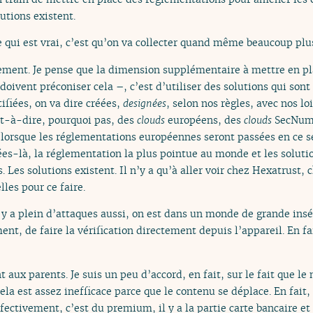
lutions existent.
e qui est vrai, c’est qu’on va collecter quand même beaucoup plu
ement. Je pense que la dimension supplémentaire à mettre en pla
doivent préconiser cela –, c’est d’utiliser des solutions qui son
tifiées, on va dire créées,
designées
, selon nos règles, avec nos lo
est-à-dire, pourquoi pas, des
clouds
européens, des
clouds
SecNum
orsque les réglementations européennes seront passées en ce sens
ées-là, la réglementation la plus pointue au monde et les solut
. Les solutions existent. Il n’y a qu’à aller voir chez Hexatrust,
lles pour ce faire.
l y a plein d’attaques aussi, on est dans un monde de grande insé
ment, de faire la vérification directement depuis l’appareil. En fai
t aux parents. Je suis un peu d’accord, en fait, sur le fait que 
ela est assez inefficace parce que le contenu se déplace. En fait,
fectivement, c’est du premium, il y a la partie carte bancaire et 