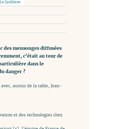
 Le Quellenec
ec des mensonges diffusées
cemment, c’était au tour de
particulière dans le
du danger ?
 avec, autour de la table, Jean-
vation et des technologies chez
atrust
[
4
]
, l’équipe de France de