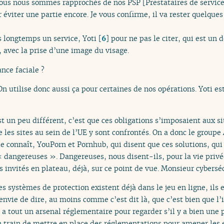
Nous nous sommes rapprochés de nos PSP [Prestataires de servic
éviter une partie encore. Je vous confirme, il va rester quelques
 longtemps un service, Yoti
[
6
]
pour ne pas le citer, qui est un 
, avec la prise d’une image du visage.
nce faciale ?
n utilise donc aussi ça pour certaines de nos opérations. Yoti es
st un peu différent, c’est que ces obligations s’imposaient aux si
es sites au sein de l’UE y sont confrontés. On a donc le groupe 
de connaît, YouPorn et Pornhub, qui disent que ces solutions, qui
« dangereuses ». Dangereuses, nous disent-ils, pour la vie priv
les invités en plateau, déjà, sur ce point de vue. Monsieur cybers
les systèmes de protection existent déjà dans le jeu en ligne, ils 
i envie de dire, au moins comme c’est dit là, que c’est bien que l’
n a tout un arsenal réglementaire pour regarder s’il y a bien une 
n train de mettre en place des réglementations pour amener les 