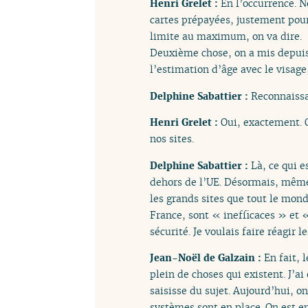
Henri Grelet :
En l’occurrence. 
cartes prépayées, justement pour 
limite au maximum, on va dire.
Deuxième chose, on a mis depuis
l’estimation d’âge avec le visage
Delphine Sabattier :
Reconnaissa
Henri Grelet :
Oui, exactement. O
nos sites.
Delphine Sabattier :
Là, ce qui e
dehors de l’UE. Désormais, même l
les grands sites que tout le mon
France, sont « inefficaces » et 
sécurité. Je voulais faire réagir 
Jean-Noël de Galzain :
En fait, 
plein de choses qui existent. J’a
saisisse du sujet. Aujourd’hui, o
systèmes sont en place. On est e