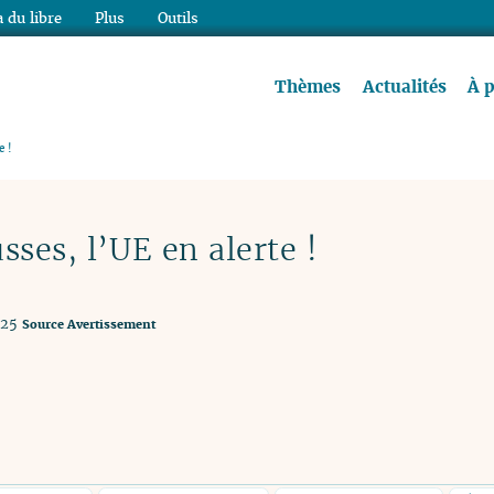
 du libre
Plus
Outils
re à lire !
Thèmes
Actualités
À 
e !
sses, l’UE en alerte !
025
Source
Avertissement