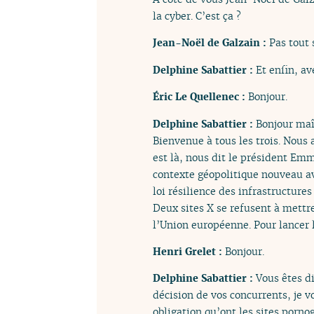
la cyber. C’est ça ?
Jean-Noël de Galzain :
Pas tout 
Delphine Sabattier :
Et enfin, av
Éric Le Quellenec :
Bonjour.
Delphine Sabattier :
Bonjour maî
Bienvenue à tous les trois. Nous
est là, nous dit le président Em
contexte géopolitique nouveau av
loi résilience des infrastructure
Deux sites X se refusent à mettre
l’Union européenne. Pour lancer 
Henri Grelet :
Bonjour.
Delphine Sabattier :
Vous êtes d
décision de vos concurrents, je v
obligation qu’ont les sites porno