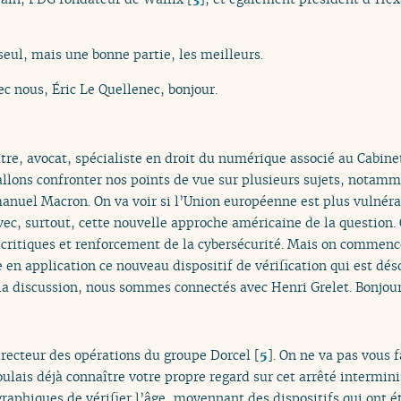
seul, mais une bonne partie, les meilleurs.
ec nous, Éric Le Quellenec, bonjour.
tre, avocat, spécialiste en droit du numérique associé au Cabine
 allons confronter nos points de vue sur plusieurs sujets, notam
manuel Macron. On va voir si l’Union européenne est plus vulnéra
ec, surtout, cette nouvelle approche américaine de la question. 
s critiques et renforcement de la cybersécurité. Mais on commence 
 en application ce nouveau dispositif de vérification qui est dés
la discussion, nous sommes connectés avec Henri Grelet. Bonjour
irecteur des opérations du groupe Dorcel
[
5
]
. On ne va pas vous 
oulais déjà connaître votre propre regard sur cet arrêté intermini
graphiques de vérifier l’âge, moyennant des dispositifs qui ont é