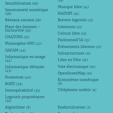
(15)
Sensibilisation
(65)
Musique libre
(14)
Souveraineté numérique
HADOPI
(59)
(14)
Réseaux sociaux
Brevets logiciels
(56)
(13)
Place des femmes -
Communs
(13)
Inclusivité
(55)
Culture libre
(13)
CHATONS
(51)
Parlezmoid’IA
(13)
Philosophie GNU
(47)
Évènements libristes
(12)
GAFAM
(45)
Infrastructures
(11)
Informatique en nuage
Libre en Fête
(10)
(44)
Vote électronique
Informatique déloyale
(10)
(43)
OpenStreetMap
(10)
Promotion
(40)
Écosystème numérique
RGPD
(9)
(39)
Téléphonie mobile
Interopérabilité
(9)
(35)
Logiciels propriétaires
(34)
Algorithme
Enshittification
(8)
(2)