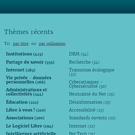
Thèmes récents
Tri
par titre
ou
par utilisation
Institutions
DRM
(423)
(34)
Partage du savoir
Recherche
(355)
(34)
Internet
Transition écologique
(283)
(33)
Vie privée - données
personnelles
Cyberattaques -
(266)
Cybersécurité
(30)
Administrations et
collectivités
Neutralité du Net
(244)
(25)
Éducation
Désinformation
(222)
(25)
Libre à vous !
Accessibilité
(210)
(23)
Associations
Standards ouverts
(200)
(22)
Le Logiciel Libre
Internet
(194)
(22)
Intelligence artificielle
Big Tech
(21)