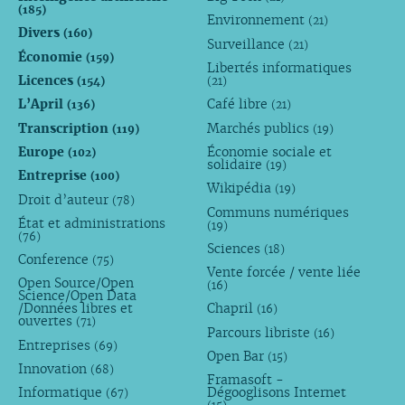
(185)
Environnement
(21)
Divers
(160)
Surveillance
(21)
Économie
(159)
Libertés informatiques
Licences
(154)
(21)
L’April
Café libre
(136)
(21)
Transcription
Marchés publics
(119)
(19)
Europe
Économie sociale et
(102)
solidaire
(19)
Entreprise
(100)
Wikipédia
(19)
Droit d’auteur
(78)
Communs numériques
État et administrations
(19)
(76)
Sciences
(18)
Conference
(75)
Vente forcée / vente liée
Open Source/Open
(16)
Science/Open Data
/Données libres et
Chapril
(16)
ouvertes
(71)
Parcours libriste
(16)
Entreprises
(69)
Open Bar
(15)
Innovation
(68)
Framasoft -
Informatique
Dégooglisons Internet
(67)