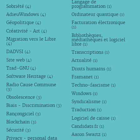
Langage de
Sobriété
programmation
(4)
(1)
AdieuWindows
Ordinateur quantique
(4)
(1)
Géopolitique
Facturation électronique
(4)
(1)
Créativité - Art
(4)
Bibliothèques,
Migration vers le Libre
médiathèques et logiciel
libre
(4)
(1)
DADVSI
Transcriptions
(4)
(1)
Site web
Actualité
(4)
(1)
Trad-GNU
Droits humains
(4)
(1)
Software Heritage
Framanet
(4)
(1)
Radio Cause Commune
Techno-fascisme
(1)
(3)
Windows
(1)
Obsolescence
(3)
Syndicalisme
(1)
Biais - Discrimination
(3)
Traduction
(1)
Rançongiciel
(3)
Logiciel de caisse
(1)
Blockchain
(3)
Candidats.fr
(1)
Sécurité
(3)
Aaron Swartz
(1)
Privacy - personal data