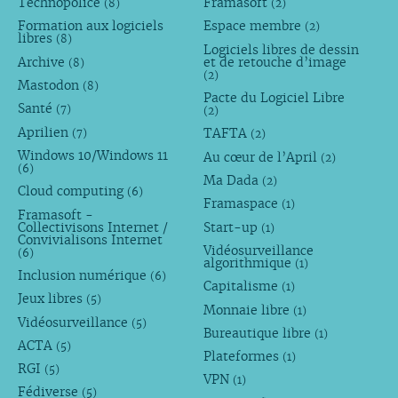
Technopolice
Framasoft
(8)
(2)
Formation aux logiciels
Espace membre
(2)
libres
(8)
Logiciels libres de dessin
Archive
et de retouche d’image
(8)
(2)
Mastodon
(8)
Pacte du Logiciel Libre
Santé
(7)
(2)
Aprilien
TAFTA
(7)
(2)
Windows 10/Windows 11
Au cœur de l’April
(2)
(6)
Ma Dada
(2)
Cloud computing
(6)
Framaspace
(1)
Framasoft -
Collectivisons Internet /
Start-up
(1)
Convivialisons Internet
Vidéosurveillance
(6)
algorithmique
(1)
Inclusion numérique
(6)
Capitalisme
(1)
Jeux libres
(5)
Monnaie libre
(1)
Vidéosurveillance
(5)
Bureautique libre
(1)
ACTA
(5)
Plateformes
(1)
RGI
(5)
VPN
(1)
Fédiverse
(5)