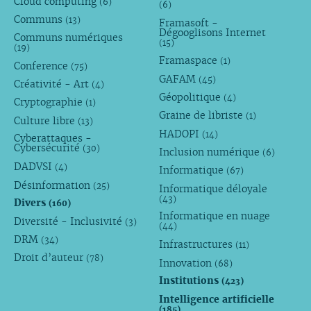
Cloud computing
(6)
(6)
Communs
(13)
Framasoft -
Dégooglisons Internet
Communs numériques
(15)
(19)
Framaspace
(1)
Conference
(75)
GAFAM
(45)
Créativité - Art
(4)
Géopolitique
(4)
Cryptographie
(1)
Graine de libriste
(1)
Culture libre
(13)
HADOPI
(14)
Cyberattaques -
Cybersécurité
(30)
Inclusion numérique
(6)
DADVSI
(4)
Informatique
(67)
Désinformation
(25)
Informatique déloyale
(43)
Divers
(160)
Informatique en nuage
Diversité - Inclusivité
(3)
(44)
DRM
(34)
Infrastructures
(11)
Droit d’auteur
(78)
Innovation
(68)
Institutions
(423)
Intelligence artificielle
(185)