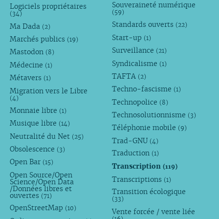
Souveraineté numérique
Logiciels propriétaires
(59)
(34)
Standards ouverts
(22)
Ma Dada
(2)
Start-up
(1)
Marchés publics
(19)
Surveillance
(21)
Mastodon
(8)
Syndicalisme
(1)
Médecine
(1)
TAFTA
(2)
Métavers
(1)
Techno-fascisme
(1)
Migration vers le Libre
(4)
Technopolice
(8)
Monnaie libre
(1)
Technosolutionnisme
(3)
Musique libre
(14)
Téléphonie mobile
(9)
Neutralité du Net
(25)
Trad-GNU
(4)
Obsolescence
(3)
Traduction
(1)
Open Bar
(15)
Transcription
(119)
Open Source/Open
Transcriptions
(1)
Science/Open Data
/Données libres et
Transition écologique
ouvertes
(71)
(33)
OpenStreetMap
(10)
Vente forcée / vente liée
(16)