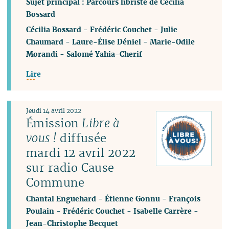
Sujet principal : Parcours libriste de Cécilia
Bossard
Cécilia Bossard
-
Frédéric Couchet
-
Julie
Chaumard
-
Laure-Élise Déniel
-
Marie-Odile
Morandi
-
Salomé Yahia-Cherif
Lire
Jeudi 14 avril 2022
Émission
Libre à
vous !
diffusée
mardi 12 avril 2022
sur radio Cause
Commune
Chantal Enguehard
-
Étienne Gonnu
-
François
Poulain
-
Frédéric Couchet
-
Isabelle Carrère
-
Jean-Christophe Becquet