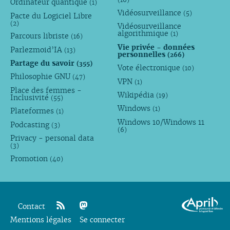
Ordinateur quantique
(1)
Vidéosurveillance
(5)
Pacte du Logiciel Libre
(2)
Vidéosurveillance
algorithmique
(1)
Parcours libriste
(16)
Vie privée - données
Parlezmoid’IA
(13)
personnelles
(266)
Partage du savoir
(355)
Vote électronique
(10)
Philosophie GNU
(47)
VPN
(1)
Place des femmes -
Wikipédia
(19)
Inclusivité
(55)
Windows
(1)
Plateformes
(1)
Windows 10/Windows 11
Podcasting
(3)
(6)
Privacy - personal data
(3)
Promotion
(40)
Contact
Mentions légales
rss
mastodon
Se connecter