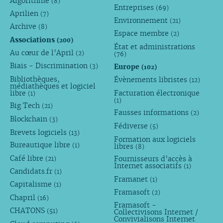
Algorithme
(8)
Entreprises
(69)
Aprilien
(7)
Environnement
(21)
Archive
(8)
Espace membre
(2)
Associations
(200)
État et administrations
Au cœur de l’April
(2)
(76)
Biais - Discrimination
Europe
(3)
(102)
Bibliothèques,
Évènements libristes
(12)
médiathèques et logiciel
libre
Facturation électronique
(1)
(1)
Big Tech
(21)
Fausses informations
(2)
Blockchain
(3)
Fédiverse
(5)
Brevets logiciels
(13)
Formation aux logiciels
Bureautique libre
libres
(1)
(8)
Café libre
Fournisseurs d’accès à
(21)
Internet associatifs
(1)
Candidats.fr
(1)
Framanet
(1)
Capitalisme
(1)
Framasoft
(2)
Chapril
(16)
Framasoft -
CHATONS
(51)
Collectivisons Internet /
Convivialisons Internet