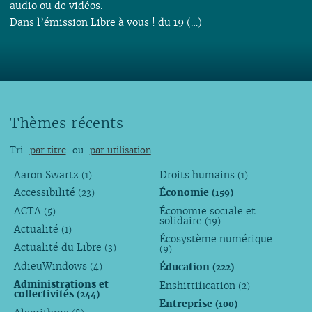
audio ou de vidéos.
Dans l’émission Libre à vous ! du 19 (…)
Thèmes récents
Tri
par titre
ou
par utilisation
Aaron Swartz
Droits humains
(1)
(1)
Accessibilité
Économie
(23)
(159)
ACTA
Économie sociale et
(5)
solidaire
(19)
Actualité
(1)
Écosystème numérique
Actualité du Libre
(3)
(9)
AdieuWindows
Éducation
(4)
(222)
Administrations et
Enshittification
(2)
collectivités
(244)
Entreprise
(100)