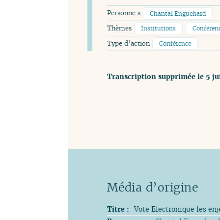
Personne·s
Chantal Enguehard
Thèmes
Institutions
Conferen
Type d’action
Conférence
Transcription supprimée le 5 j
Média d’origine
Titre :
Vote Electronique les en