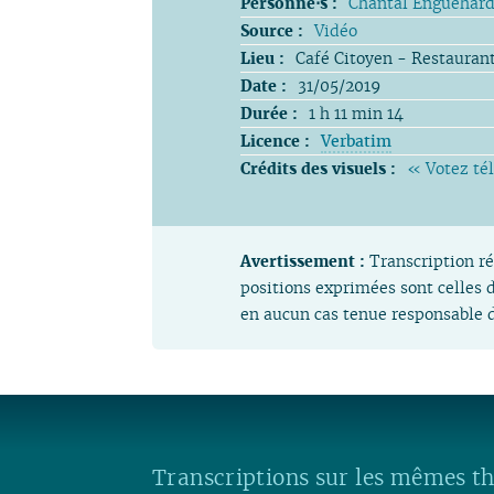
Personne⋅s :
Chantal Enguehar
Source :
Vidéo
Lieu :
Café Citoyen - Restaurant
Date :
31/05/2019
Durée :
1 h 11 min 14
Licence :
Verbatim
Crédits des visuels :
« Votez té
Avertissement :
Transcription ré
positions exprimées sont celles d
en aucun cas tenue responsable d
Transcriptions sur les mêmes t