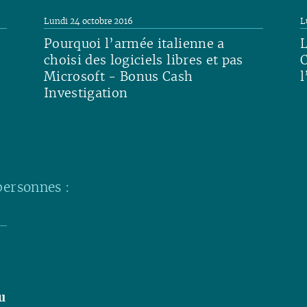
Lundi 24 octobre 2016
L
Pourquoi l’armée italienne a
L
choisi des logiciels libres et pas
C
Microsoft - Bonus Cash
l
Investigation
L
Lire
personnes :
u