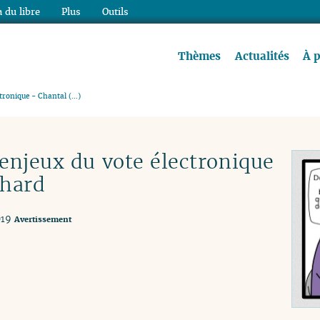
 du libre
Plus
Outils
re à lire !
Thèmes
Actualités
À 
ctronique - Chantal (…)
enjeux du vote électronique
ehard
019
Avertissement