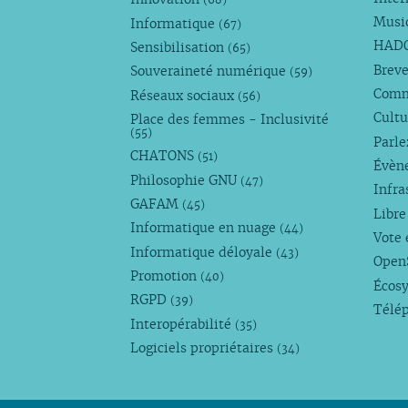
(68)
Musi
Informatique
(67)
HAD
Sensibilisation
(65)
Breve
Souveraineté numérique
(59)
Com
Réseaux sociaux
(56)
Cultu
Place des femmes - Inclusivité
(55)
Parl
CHATONS
(51)
Évèn
Philosophie GNU
(47)
Infra
GAFAM
(45)
Libre
Informatique en nuage
(44)
Vote 
Informatique déloyale
(43)
Open
Promotion
(40)
Écos
RGPD
(39)
Télé
Interopérabilité
(35)
Logiciels propriétaires
(34)