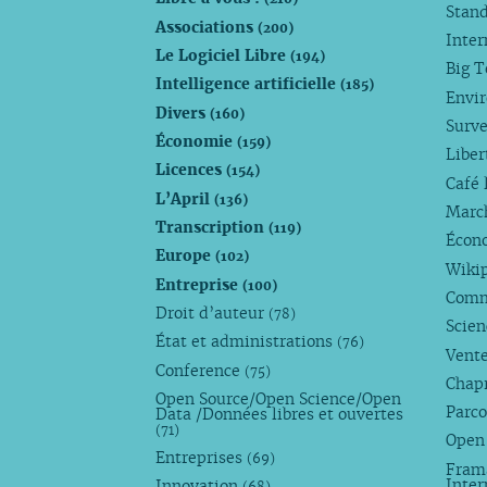
Stan
Associations
(200)
Inte
Le Logiciel Libre
(194)
Big 
Intelligence artificielle
(185)
Envi
Divers
(160)
Surve
Économie
(159)
Liber
Licences
(154)
Café 
L’April
(136)
Marc
Transcription
(119)
Écono
Europe
(102)
Wiki
Entreprise
(100)
Comm
Droit d’auteur
(78)
Scie
État et administrations
(76)
Vente
Conference
(75)
Chap
Open Source/Open Science/Open
Parco
Data /Données libres et ouvertes
(71)
Open
Entreprises
(69)
Fram
Inte
Innovation