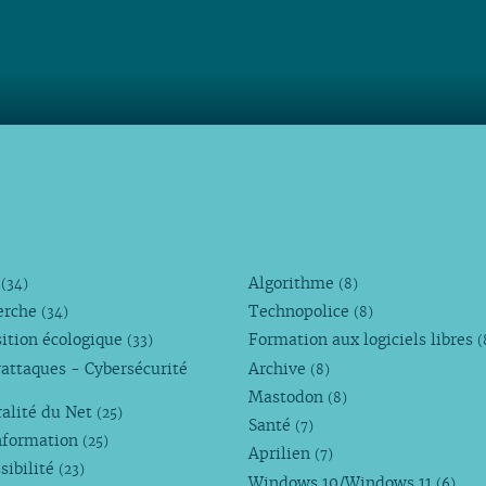
M
Algorithme
(34)
(8)
erche
Technopolice
(34)
(8)
ition écologique
Formation aux logiciels libres
(33)
(
attaques - Cybersécurité
Archive
(8)
Mastodon
(8)
alité du Net
(25)
Santé
(7)
nformation
(25)
Aprilien
(7)
sibilité
(23)
Windows 10/Windows 11
(6)