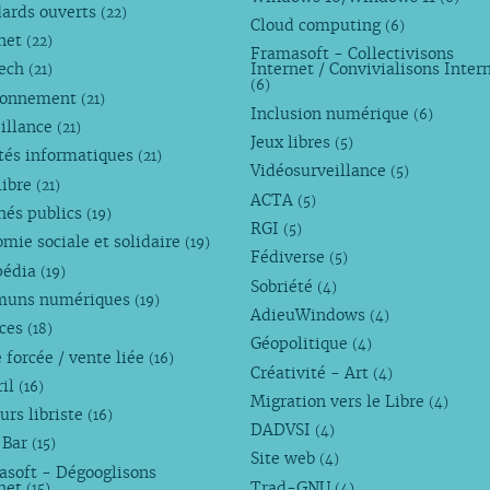
dards ouverts
(22)
Cloud computing
(6)
rnet
(22)
Framasoft - Collectivisons
Tech
Internet / Convivialisons Inter
(21)
(6)
ronnement
(21)
Inclusion numérique
(6)
illance
(21)
Jeux libres
(5)
tés informatiques
(21)
Vidéosurveillance
(5)
libre
(21)
ACTA
(5)
hés publics
(19)
RGI
(5)
mie sociale et solidaire
(19)
Fédiverse
(5)
pédia
(19)
Sobriété
(4)
uns numériques
(19)
AdieuWindows
(4)
nces
(18)
Géopolitique
(4)
 forcée / vente liée
(16)
Créativité - Art
(4)
ril
(16)
Migration vers le Libre
(4)
urs libriste
(16)
DADVSI
(4)
 Bar
(15)
Site web
(4)
asoft - Dégooglisons
rnet
Trad-GNU
(15)
(4)