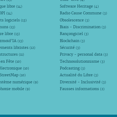
que libre
Software Heritage
(14)
(4)
OPI
Radio Cause Commune
(14)
(3)
ts logiciels
Obsolescence
(13)
(3)
muns
Biais - Discrimination
(13)
(3)
re libre
Rançongiciel
(13)
(3)
ezmoid’IA
Blockchain
(13)
(3)
ements libristes
Sécurité
(12)
(3)
structures
Privacy - personal data
(11)
(3)
 en Fête
Technosolutionnisme
(10)
(3)
électronique
Podcasting
(10)
(3)
StreetMap
Actualité du Libre
(10)
(3)
ystème numérique
Diversité - Inclusivité
(9)
(3)
phonie mobile
Fausses informations
(9)
(2)