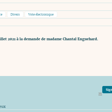
ce
Divers
Vote électronique
uillet 2021 à la demande de madame Chantal Enguehard.
Sign
jeux