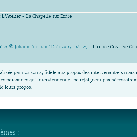
d
 L’Atelier - La Chapelle sur Erdre
lé » © Johann "nojhan" Dréo2007-04-25
- Licence Creative C
alisée par nos soins, fidèle aux propos des intervenant⋅e⋅s mais 
es personnes qui interviennent et ne rejoignent pas nécessaireme
e leurs propos.
hèmes :