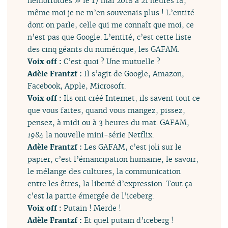
hémorroïdes » le 17 mai 2018 à 21 heures 18,
même moi je ne m’en souvenais plus ! L’entité
dont on parle, celle qui me connaît que moi, ce
n’est pas que Google. L’entité, c’est cette liste
des cinq géants du numérique, les GAFAM.
Voix off :
C’est quoi ? Une mutuelle ?
Adèle Frantzf :
Il s’agit de Google, Amazon,
Facebook, Apple, Microsoft.
Voix off :
Ils ont créé Internet, ils savent tout ce
que vous faites, quand vous mangez, pissez,
pensez, à midi ou à 3 heures du mat. GAFAM,
1984
la nouvelle mini-série Netflix.
Adèle Frantzf :
Les GAFAM, c’est joli sur le
papier, c’est l’émancipation humaine, le savoir,
le mélange des cultures, la communication
entre les êtres, la liberté d’expression. Tout ça
c’est la partie émergée de l’iceberg.
Voix off :
Putain ! Merde !
Adèle Frantzf :
Et quel putain d’iceberg !