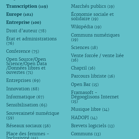
Transcription
Marchés publics
(119)
(19)
Europe
Économie sociale et
(102)
solidaire
(19)
Entreprise
(100)
Wikipédia
(19)
Droit d’auteur
(78)
Communs numériques
État et administrations
(19)
(76)
Sciences
(18)
Conference
(75)
Vente forcée / vente liée
Open Source/Open
(16)
Science/Open Data
/Données libres et
Chapril
(16)
ouvertes
(71)
Parcours libriste
(16)
Entreprises
(69)
Open Bar
(15)
Innovation
(68)
Framasoft -
Informatique
Dégooglisons Internet
(67)
(15)
Sensibilisation
(65)
Musique libre
(14)
Souveraineté numérique
HADOPI
(59)
(14)
Réseaux sociaux
Brevets logiciels
(56)
(13)
Place des femmes -
Communs
(13)
Inclusivité
(55)