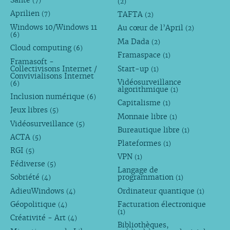
Santé
(7)
(2)
Aprilien
TAFTA
(7)
(2)
Windows 10/Windows 11
Au cœur de l’April
(2)
(6)
Ma Dada
(2)
Cloud computing
(6)
Framaspace
(1)
Framasoft -
Collectivisons Internet /
Start-up
(1)
Convivialisons Internet
Vidéosurveillance
(6)
algorithmique
(1)
Inclusion numérique
(6)
Capitalisme
(1)
Jeux libres
(5)
Monnaie libre
(1)
Vidéosurveillance
(5)
Bureautique libre
(1)
ACTA
(5)
Plateformes
(1)
RGI
(5)
VPN
(1)
Fédiverse
(5)
Langage de
Sobriété
programmation
(4)
(1)
AdieuWindows
Ordinateur quantique
(4)
(1)
Géopolitique
Facturation électronique
(4)
(1)
Créativité - Art
(4)
Bibliothèques,