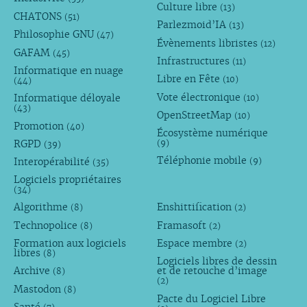
Culture libre
(13)
CHATONS
(51)
Parlezmoid’IA
(13)
Philosophie GNU
(47)
Évènements libristes
(12)
GAFAM
(45)
Infrastructures
(11)
Informatique en nuage
Libre en Fête
(10)
(44)
Vote électronique
Informatique déloyale
(10)
(43)
OpenStreetMap
(10)
Promotion
(40)
Écosystème numérique
RGPD
(9)
(39)
Téléphonie mobile
Interopérabilité
(9)
(35)
Logiciels propriétaires
(34)
Algorithme
Enshittification
(8)
(2)
Technopolice
Framasoft
(8)
(2)
Formation aux logiciels
Espace membre
(2)
libres
(8)
Logiciels libres de dessin
Archive
et de retouche d’image
(8)
(2)
Mastodon
(8)
Pacte du Logiciel Libre