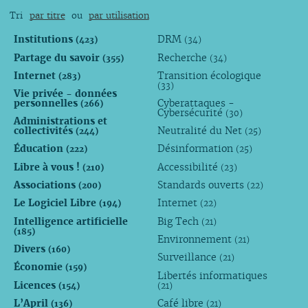
Tri
par titre
ou
par utilisation
Institutions
DRM
(423)
(34)
Partage du savoir
Recherche
(355)
(34)
Internet
Transition écologique
(283)
(33)
Vie privée - données
personnelles
Cyberattaques -
(266)
Cybersécurité
(30)
Administrations et
collectivités
Neutralité du Net
(244)
(25)
Éducation
Désinformation
(222)
(25)
Libre à vous !
Accessibilité
(210)
(23)
Associations
Standards ouverts
(200)
(22)
Le Logiciel Libre
Internet
(194)
(22)
Intelligence artificielle
Big Tech
(21)
(185)
Environnement
(21)
Divers
(160)
Surveillance
(21)
Économie
(159)
Libertés informatiques
Licences
(154)
(21)
L’April
Café libre
(136)
(21)