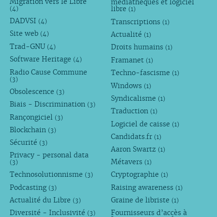
Migration vers le Libre
médiathèques et logiciel
libre
(4)
(1)
DADVSI
Transcriptions
(4)
(1)
Site web
Actualité
(4)
(1)
Trad-GNU
Droits humains
(4)
(1)
Software Heritage
Framanet
(4)
(1)
Radio Cause Commune
Techno-fascisme
(1)
(3)
Windows
(1)
Obsolescence
(3)
Syndicalisme
(1)
Biais - Discrimination
(3)
Traduction
(1)
Rançongiciel
(3)
Logiciel de caisse
(1)
Blockchain
(3)
Candidats.fr
(1)
Sécurité
(3)
Aaron Swartz
(1)
Privacy - personal data
Métavers
(3)
(1)
Technosolutionnisme
Cryptographie
(3)
(1)
Podcasting
Raising awareness
(3)
(1)
Actualité du Libre
Graine de libriste
(3)
(1)
Diversité - Inclusivité
Fournisseurs d’accès à
(3)