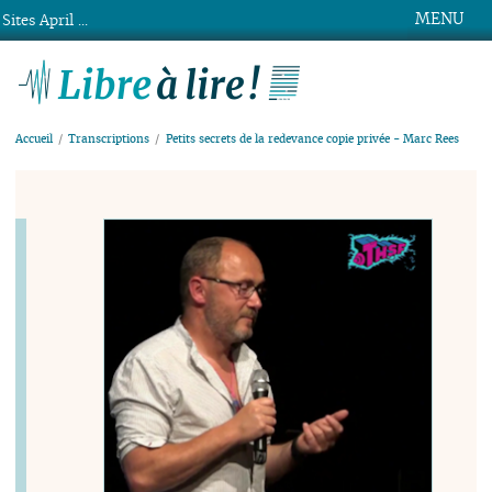
MENU
Sites April ...
Libre à lire !
Accueil
Transcriptions
Petits secrets de la redevance copie privée - Marc Rees