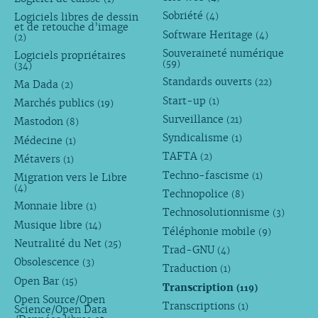
Sobriété
Logiciels libres de dessin
(4)
et de retouche d’image
Software Heritage
(4)
(2)
Souveraineté numérique
Logiciels propriétaires
(59)
(34)
Standards ouverts
(22)
Ma Dada
(2)
Start-up
(1)
Marchés publics
(19)
Surveillance
(21)
Mastodon
(8)
Syndicalisme
(1)
Médecine
(1)
TAFTA
(2)
Métavers
(1)
Techno-fascisme
(1)
Migration vers le Libre
(4)
Technopolice
(8)
Monnaie libre
(1)
Technosolutionnisme
(3)
Musique libre
(14)
Téléphonie mobile
(9)
Neutralité du Net
(25)
Trad-GNU
(4)
Obsolescence
(3)
Traduction
(1)
Open Bar
(15)
Transcription
(119)
Open Source/Open
Transcriptions
(1)
Science/Open Data