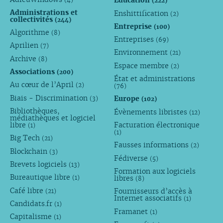
Éducation
(222)
Administrations et
Enshittification
(2)
collectivités
(244)
Entreprise
(100)
Algorithme
(8)
Entreprises
(69)
Aprilien
(7)
Environnement
(21)
Archive
(8)
Espace membre
(2)
Associations
(200)
État et administrations
Au cœur de l’April
(2)
(76)
Biais - Discrimination
Europe
(3)
(102)
Bibliothèques,
Évènements libristes
(12)
médiathèques et logiciel
libre
Facturation électronique
(1)
(1)
Big Tech
(21)
Fausses informations
(2)
Blockchain
(3)
Fédiverse
(5)
Brevets logiciels
(13)
Formation aux logiciels
Bureautique libre
libres
(1)
(8)
Café libre
Fournisseurs d’accès à
(21)
Internet associatifs
(1)
Candidats.fr
(1)
Framanet
(1)
Capitalisme
(1)