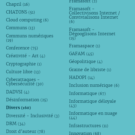
Framasoft
(2)
Chapril
(16)
Framasoft -
CHATONS
(51)
Collectivisons Internet /
Convivialisons Internet
Cloud computing
(6)
(6)
Communs
(13)
Framasoft -
Dégooglisons Internet
Communs numériques
(15)
(19)
Framaspace
(1)
Conference
(75)
GAFAM
(45)
Créativité - Art
(4)
Géopolitique
(4)
Cryptographie
(1)
Graine de libriste
(1)
Culture libre
(13)
HADOPI
(14)
Cyberattaques -
Cybersécurité
(30)
Inclusion numérique
(6)
DADVSI
(4)
Informatique
(67)
Désinformation
(25)
Informatique déloyale
(43)
Divers
(160)
Informatique en nuage
Diversité - Inclusivité
(3)
(44)
DRM
(34)
Infrastructures
(11)
Droit d’auteur
(78)
Innovation
(68)