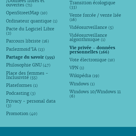
/Données libres et
Transition écologique
ouvertes
(71)
(33)
OpenStreetMap
(10)
Vente forcée / vente liée
(16)
Ordinateur quantique
(1)
Vidéosurveillance
(5)
Pacte du Logiciel Libre
(2)
Vidéosurveillance
algorithmique
(1)
Parcours libriste
(16)
Vie privée - données
Parlezmoid’IA
(13)
personnelles
(266)
Partage du savoir
(355)
Vote électronique
(10)
Philosophie GNU
(47)
VPN
(1)
Place des femmes -
Wikipédia
(19)
Inclusivité
(55)
Windows
(1)
Plateformes
(1)
Windows 10/Windows 11
Podcasting
(3)
(6)
Privacy - personal data
(3)
Promotion
(40)