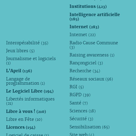
Institutions
(423)
Intelligence artificielle
(185)
Internet
(283)
Internet
(22)
Interopérabilité
Radio Cause Commune
(35)
(3)
Jeux libres
(5)
Raising awareness
(1)
Journalisme et logiciels
Rançongiciel
(1)
(3)
L’April
Recherche
(136)
(34)
Langage de
Réseaux sociaux
(56)
programmation
(1)
RGI
(5)
Le Logiciel Libre
(194)
RGPD
(39)
Libertés informatiques
Santé
(7)
(21)
Sciences
Libre à vous !
(18)
(210)
Sécurité
Libre en Fête
(3)
(10)
Sensibilisation
Licences
(65)
(154)
Site web
Logiciel de caisse
(4)
(1)