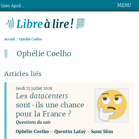
MENU
Sites April ...
Libre à lire !
Accueil
Ophélie Coelho
Ophélie Coelho
Articles liés
Jeudi 23 juillet 2026
Les
datacenters
sont-ils une chance
pour la France ?
Questions du soir
Ophélie Coelho
-
Quentin Lafay
-
Sami Slim