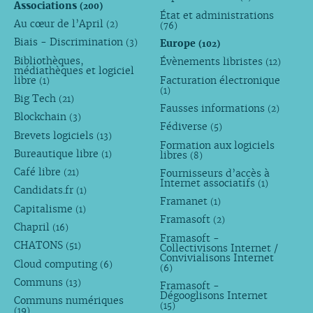
Associations
(200)
État et administrations
Au cœur de l’April
(2)
(76)
Biais - Discrimination
Europe
(3)
(102)
Bibliothèques,
Évènements libristes
(12)
médiathèques et logiciel
libre
Facturation électronique
(1)
(1)
Big Tech
(21)
Fausses informations
(2)
Blockchain
(3)
Fédiverse
(5)
Brevets logiciels
(13)
Formation aux logiciels
Bureautique libre
libres
(1)
(8)
Café libre
Fournisseurs d’accès à
(21)
Internet associatifs
(1)
Candidats.fr
(1)
Framanet
(1)
Capitalisme
(1)
Framasoft
(2)
Chapril
(16)
Framasoft -
CHATONS
(51)
Collectivisons Internet /
Convivialisons Internet
Cloud computing
(6)
(6)
Communs
(13)
Framasoft -
Dégooglisons Internet
Communs numériques
(15)
(19)