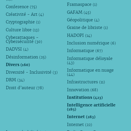
Framaspace
(1)
Conference
(75)
GAFAM
(45)
Créativité - Art
(4)
Géopolitique
(4)
Cryptographie
(1)
Graine de libriste
(1)
Culture libre
(13)
HADOPI
(14)
Cyberattaques -
Cybersécurité
(30)
Inclusion numérique
(6)
DADVSI
(4)
Informatique
(67)
Désinformation
(25)
Informatique déloyale
(43)
Divers
(160)
Informatique en nuage
Diversité - Inclusivité
(3)
(44)
DRM
(34)
Infrastructures
(11)
Droit d’auteur
(78)
Innovation
(68)
Institutions
(423)
Intelligence artificielle
(185)
Internet
(283)
Internet
(22)