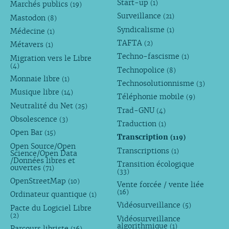
Start-up
(1)
Marchés publics
(19)
Surveillance
(21)
Mastodon
(8)
Syndicalisme
(1)
Médecine
(1)
TAFTA
(2)
Métavers
(1)
Techno-fascisme
(1)
Migration vers le Libre
(4)
Technopolice
(8)
Monnaie libre
(1)
Technosolutionnisme
(3)
Musique libre
(14)
Téléphonie mobile
(9)
Neutralité du Net
(25)
Trad-GNU
(4)
Obsolescence
(3)
Traduction
(1)
Open Bar
(15)
Transcription
(119)
Open Source/Open
Transcriptions
(1)
Science/Open Data
/Données libres et
Transition écologique
ouvertes
(71)
(33)
OpenStreetMap
(10)
Vente forcée / vente liée
(16)
Ordinateur quantique
(1)
Vidéosurveillance
(5)
Pacte du Logiciel Libre
(2)
Vidéosurveillance
algorithmique
(1)
Parcours libriste
(16)