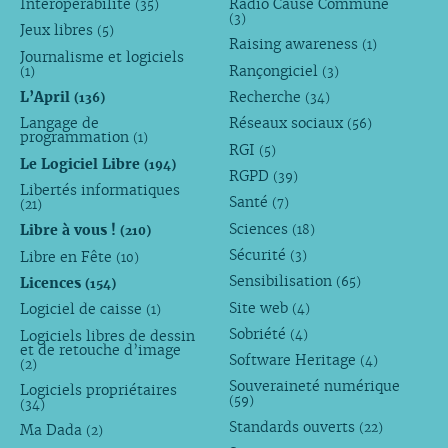
Interopérabilité
Radio Cause Commune
(35)
(3)
Jeux libres
(5)
Raising awareness
(1)
Journalisme et logiciels
Rançongiciel
(1)
(3)
L’April
Recherche
(136)
(34)
Langage de
Réseaux sociaux
(56)
programmation
(1)
RGI
(5)
Le Logiciel Libre
(194)
RGPD
(39)
Libertés informatiques
Santé
(7)
(21)
Sciences
Libre à vous !
(18)
(210)
Sécurité
Libre en Fête
(3)
(10)
Sensibilisation
Licences
(65)
(154)
Site web
Logiciel de caisse
(4)
(1)
Sobriété
Logiciels libres de dessin
(4)
et de retouche d’image
Software Heritage
(4)
(2)
Souveraineté numérique
Logiciels propriétaires
(59)
(34)
Standards ouverts
(22)
Ma Dada
(2)